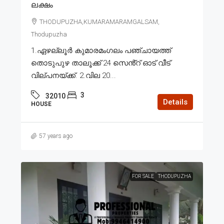
ലക്ഷം
THODUPUZHA,KUMARAMARAMGALSAM,
Thodupuzha
1.ഏഴല്ലൂർ കുമാരമംഗലം പഞ്ചായത്ത്
തൊടുപുഴ താലൂക്ക് 24 സെൻ്റ് ഓട് വീട്
വില്പനയ്ക്ക്. 2.വില 20...
3
32010
Details
HOUSE
57 years ago
FOR SALE
THODUPUZHA