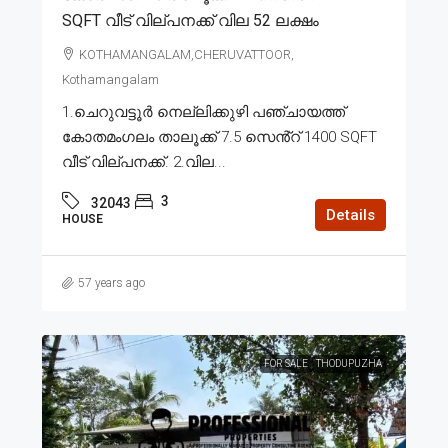
SQFT വീട് വില്പനക്ക് വില 52 ലക്ഷം
KOTHAMANGALAM,CHERUVATTOOR,
Kothamangalam
1.ചെറുവട്ടൂർ നെല്ലിക്കുഴി പഞ്ചായത്ത്
കോതമംഗലം താലൂക്ക് 7.5 സെൻ്റ് 1400 SQFT
വീട് വില്പനക്ക്. 2.വില...
3
32043
Details
HOUSE
57 years ago
FOR SALE
THODUPUZHA