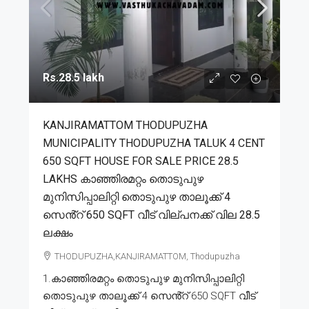
Rs.28.5 lakh
KANJIRAMATTOM THODUPUZHA
MUNICIPALITY THODUPUZHA TALUK 4 CENT
650 SQFT HOUSE FOR SALE PRICE 28.5
LAKHS കാഞ്ഞിരമറ്റം തൊടുപുഴ
മുനിസിപ്പാലിറ്റി തൊടുപുഴ താലൂക്ക് 4
സെൻ്റ് 650 SQFT വീട് വില്പനക്ക് വില 28.5
ലക്ഷം
THODUPUZHA,KANJIRAMATTOM, Thodupuzha
1.കാഞ്ഞിരമറ്റം തൊടുപുഴ മുനിസിപ്പാലിറ്റി
തൊടുപുഴ താലൂക്ക് 4 സെൻ്റ് 650 SQFT വീട്