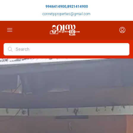
9946414900,8921414900
connetpproperties@gmail.com