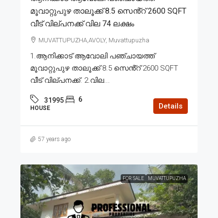
മൂവാറ്റുപുഴ താലൂക്ക് 8.5 സെൻ്റ് 2600 SQFT
വീട് വില്പനക്ക് വില 74 ലക്ഷം
MUVATTUPUZHA,AVOLY, Muvattupuzha
1.ആനിക്കാട് ആവോലി പഞ്ചായത്ത്
മൂവാറ്റുപുഴ താലൂക്ക് 8.5 സെൻ്റ് 2600 SQFT
വീട് വില്പനക്ക്. 2.വില...
6
31995
Details
HOUSE
57 years ago
FOR SALE
MUVATTUPUZHA