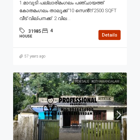
1.മാവുടി പല്ലാരിമംഗലം പഞ്ചായത്ത്
കോതമംഗലം താലൂക്ക് 10 സെൻ്റ് 2500 SQFT
വീട് വില്പനക്ക്. 2.വില...
4
31985
Details
HOUSE
57 years ago
FOR SALE
KOTHAMANGALAM