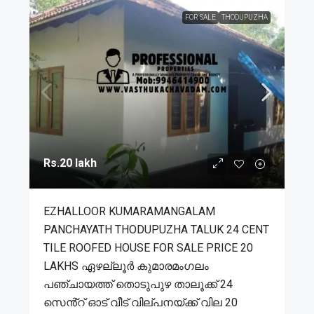
FOR SALE
THODUPUZHA
Rs.20 lakh
EZHALLOOR KUMARAMANGALAM
PANCHAYATH THODUPUZHA TALUK 24 CENT
TILE ROOFED HOUSE FOR SALE PRICE 20
LAKHS ഏഴല്ലൂർ കുമാരമംഗലം
പഞ്ചായത്ത് തൊടുപുഴ താലൂക്ക് 24
സെൻ്റ് ഓട് വീട് വില്പനയ്ക്ക് വില 20