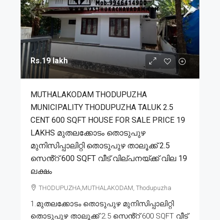
Rs.19 lakh
MUTHALAKODAM THODUPUZHA
MUNICIPALITY THODUPUZHA TALUK 2.5
CENT 600 SQFT HOUSE FOR SALE PRICE 19
LAKHS മുതലക്കോടം തൊടുപുഴ
മുനിസിപ്പാലിറ്റി തൊടുപുഴ താലൂക്ക് 2.5
സെൻ്റ് 600 SQFT വീട് വില്പനയ്ക്ക് വില 19
ലക്ഷം
THODUPUZHA,MUTHALAKODAM, Thodupuzha
1.മുതലക്കോടം തൊടുപുഴ മുനിസിപ്പാലിറ്റി
തൊടുപുഴ താലൂക്ക് 2.5 സെൻ്റ് 600 SQFT വീട്