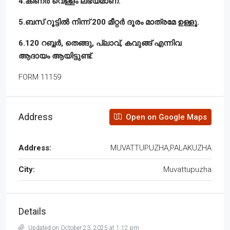
4.കിണർ വെള്ളം ലഭ്യമാണ്.
5.ബസ് റൂട്ടിൽ നിന്ന് 200 മീറ്റർ ദൂരം മാത്രമേ ഉള്ളൂ.
6.120 റബ്ബർ, തെങ്ങു, പ്ലാവ്, കവുങ്ങ് എന്നിവ
ആദായം ആയിട്ടുണ്ട്.
FORM 11159
Address
Open on Google Maps
Address:
MUVATTUPUZHA,PALAKUZHA
City:
Muvattupuzha
Details
Updated on October 23, 2025 at 1:12 pm