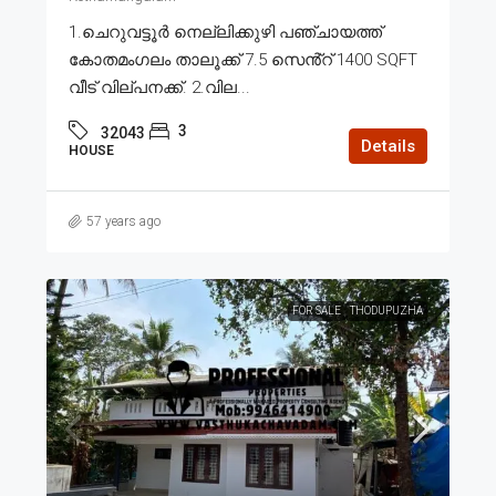
1.ചെറുവട്ടൂർ നെല്ലിക്കുഴി പഞ്ചായത്ത്
കോതമംഗലം താലൂക്ക് 7.5 സെൻ്റ് 1400 SQFT
വീട് വില്പനക്ക്. 2.വില...
3
32043
Details
HOUSE
57 years ago
FOR SALE
THODUPUZHA