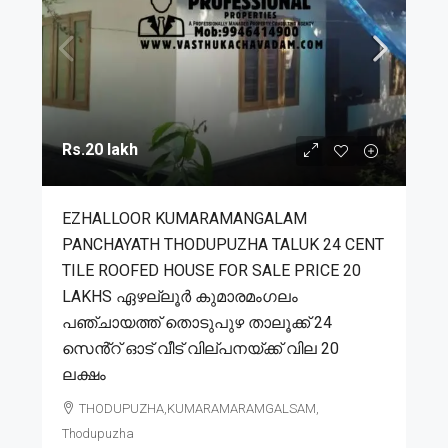
Rs.20 lakh
EZHALLOOR KUMARAMANGALAM
PANCHAYATH THODUPUZHA TALUK 24 CENT
TILE ROOFED HOUSE FOR SALE PRICE 20
LAKHS ഏഴല്ലൂർ കുമാരമംഗലം
പഞ്ചായത്ത് തൊടുപുഴ താലൂക്ക് 24
സെൻ്റ് ഓട് വീട് വില്പനയ്ക്ക് വില 20
ലക്ഷം
THODUPUZHA,KUMARAMARAMGALSAM,
Thodupuzha