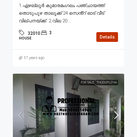
1.ഏഴല്ലൂർ കുമാരമംഗലം പഞ്ചായത്ത്
തൊടുപുഴ താലൂക്ക് 24 സെൻ്റ് ഓട് വീട്
വില്പനയ്ക്ക്. 2.വില 20...
3
32010
Details
HOUSE
57 years ago
FOR SALE
THODUPUZHA