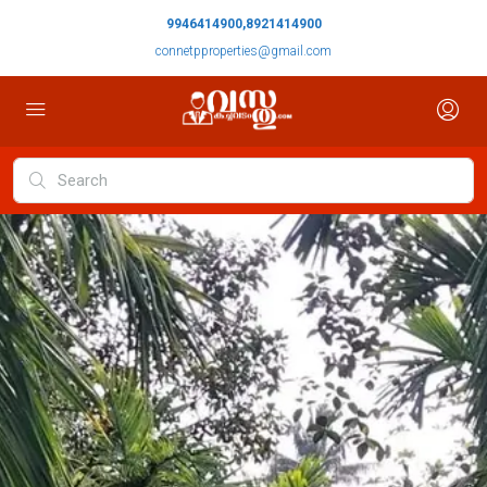
9946414900,8921414900
connetpproperties@gmail.com