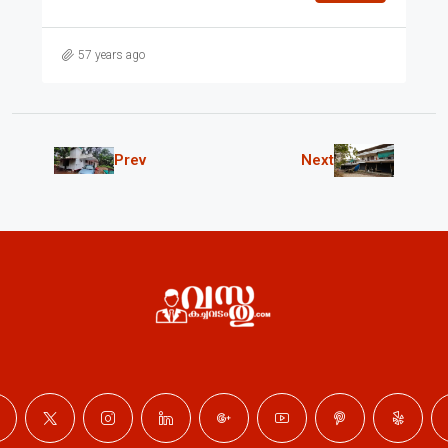
57 years ago
Prev
Next