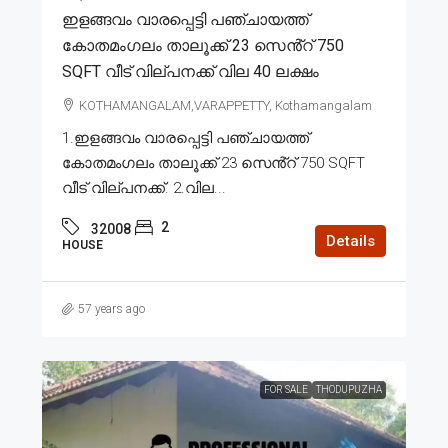
ഇളങ്ങവം വാരപ്പെട്ടി പഞ്ചായത്ത്
കോതമംഗലം താലൂക്ക് 23 സെൻ്റ് 750
SQFT വീട് വില്പനക്ക് വില 40 ലക്ഷം
KOTHAMANGALAM,VARAPPETTY, Kothamangalam
1.ഇളങ്ങവം വാരപ്പെട്ടി പഞ്ചായത്ത്
കോതമംഗലം താലൂക്ക് 23 സെൻ്റ് 750 SQFT
വീട് വില്പനക്ക്. 2.വില...
2
32008
Details
HOUSE
57 years ago
FOR SALE
THODUPUZHA