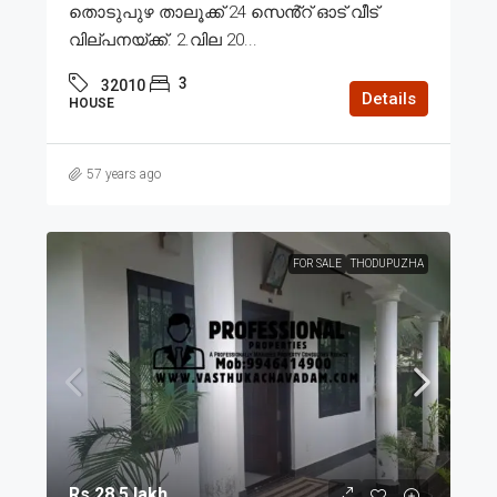
തൊടുപുഴ താലൂക്ക് 24 സെൻ്റ് ഓട് വീട്
വില്പനയ്ക്ക്. 2.വില 20...
3
32010
Details
HOUSE
57 years ago
FOR SALE
THODUPUZHA
Rs.28.5 lakh