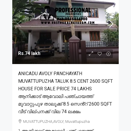
Rs.74 lakh
ANICADU AVOLY PANCHAYATH
MUVATTUPUZHA TALUK 8.5 CENT 2600 SQFT
HOUSE FOR SALE PRICE 74 LAKHS
ആനിക്കാട് ആവോലി പഞ്ചായത്ത്
മൂവാറ്റുപുഴ താലൂക്ക് 8.5 സെൻ്റ് 2600 SQFT
വീട് വില്പനക്ക് വില 74 ലക്ഷം
MUVATTUPUZHA,AVOLY, Muvattupuzha
1.ആനിക്കാട് ആവോലി പഞ്ചായത്ത്