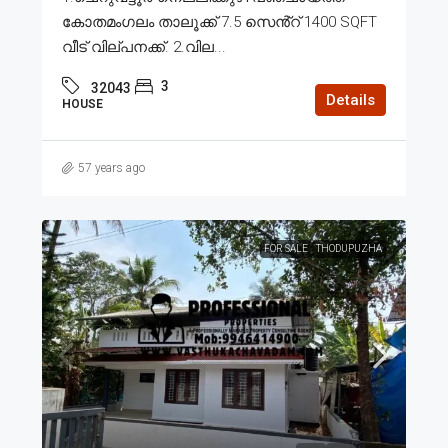
കോതമംഗലം താലൂക്ക് 7.5 സെൻ്റ് 1400 SQFT
വീട് വില്പനക്ക്. 2.വില...
3
32043
Details
HOUSE
57 years ago
FOR SALE
THODUPUZHA