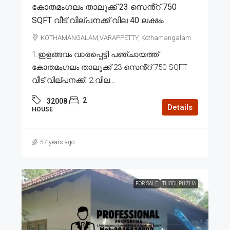
കോതമംഗലം താലൂക്ക് 23 സെൻ്റ് 750
SQFT വീട് വില്പനക്ക് വില 40 ലക്ഷം
KOTHAMANGALAM,VARAPPETTY, Kothamangalam
1.ഇളങ്ങവം വാരപ്പെട്ടി പഞ്ചായത്ത്
കോതമംഗലം താലൂക്ക് 23 സെൻ്റ് 750 SQFT
വീട് വില്പനക്ക്. 2.വില...
2
32008
Details
HOUSE
57 years ago
FOR SALE
THODUPUZHA