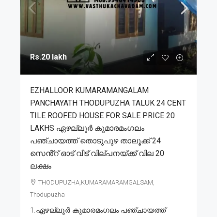
Rs.20 lakh
EZHALLOOR KUMARAMANGALAM
PANCHAYATH THODUPUZHA TALUK 24 CENT
TILE ROOFED HOUSE FOR SALE PRICE 20
LAKHS ഏഴല്ലൂർ കുമാരമംഗലം
പഞ്ചായത്ത് തൊടുപുഴ താലൂക്ക് 24
സെൻ്റ് ഓട് വീട് വില്പനയ്ക്ക് വില 20
ലക്ഷം
THODUPUZHA,KUMARAMARAMGALSAM,
Thodupuzha
1.ഏഴല്ലൂർ കുമാരമംഗലം പഞ്ചായത്ത്