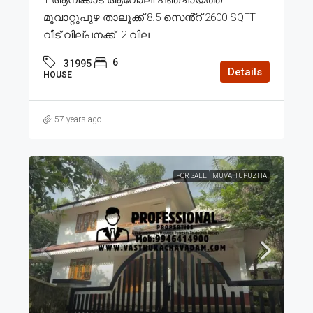
മൂവാറ്റുപുഴ താലൂക്ക് 8.5 സെൻ്റ് 2600 SQFT
വീട് വില്പനക്ക്. 2.വില...
6
31995
Details
HOUSE
57 years ago
FOR SALE
MUVATTUPUZHA