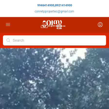
9946414900,8921414900
connetpproperties@gmail.com