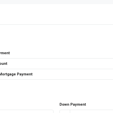
yment
ount
Mortgage Payment
Down Payment