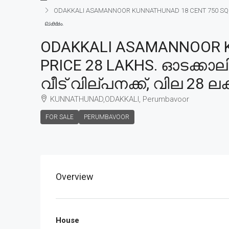
ODAKKALI ASAMANNOOR KUNNATHUNAD 18 CENT 750 SQFT H
ലക്ഷം.
ODAKKALI ASAMANNOOR K
PRICE 28 LAKHS. ഓടക്കാല
വീട് വില്പനക്ക്, വില 28 ലക
KUNNATHUNAD,ODAKKALI, Perumbavoor
FOR SALE
PERUMBAVOOR
Overview
House