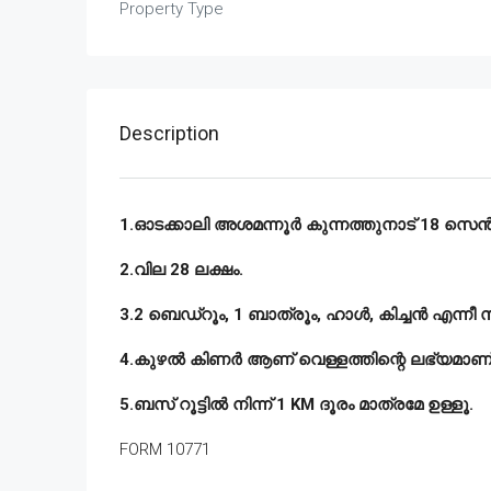
Property Type
Description
1.ഓടക്കാലി അശമന്നൂർ കുന്നത്തുനാട് 18 സെൻ്റ്
2.വില 28 ലക്ഷം.
3.2 ബെഡ്‌റൂം, 1 ബാത്രൂം, ഹാൾ, കിച്ചൻ എന്നീ 
4.കുഴൽ കിണർ ആണ് വെള്ളത്തിന്റെ ലഭ്യമാണ്
5.ബസ് റൂട്ടിൽ നിന്ന് 1 KM ദൂരം മാത്രമേ ഉള്ളൂ.
FORM 10771