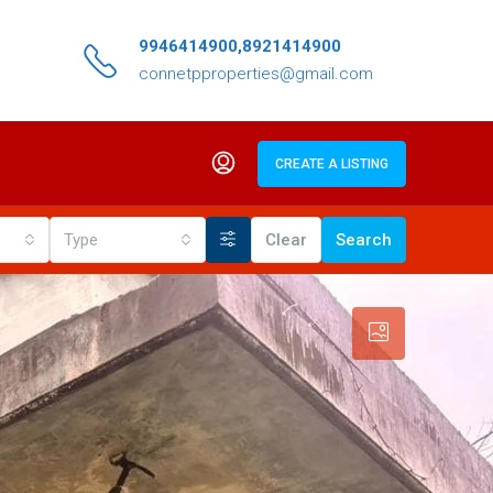
9946414900,8921414900
connetpproperties@gmail.com
CREATE A LISTING
Type
Clear
Search