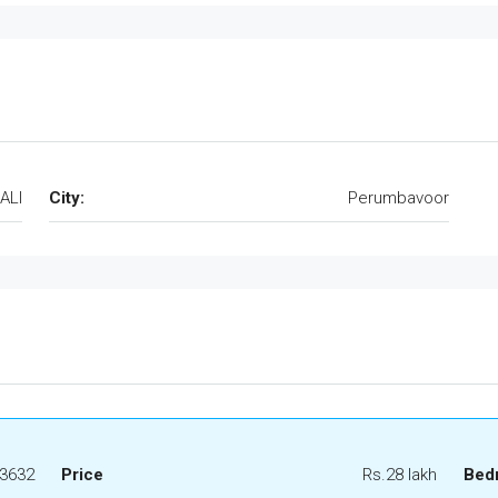
ALI
City:
Perumbavoor
3632
Price
Rs.28 lakh
Bed