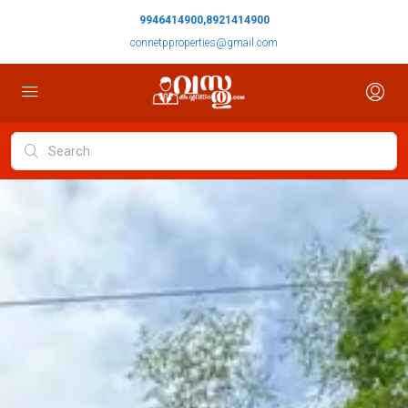
9946414900,8921414900
connetpproperties@gmail.com