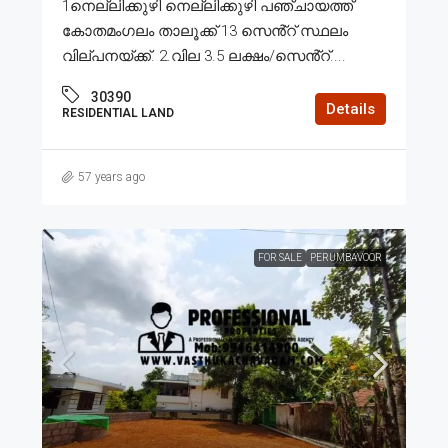
1നെല്ലിക്കുഴി നെല്ലിക്കുഴി പഞ്ചായത്ത്
കോതമംഗലം താലൂക്ക് 13 സെൻ്റ് സ്ഥലം
വില്പനയ്ക്ക്. 2.വില 3.5 ലക്ഷം/സെൻ്റ്....
30390
Details
RESIDENTIAL LAND
57 years ago
FOR SALE
PERUMBAVOOR