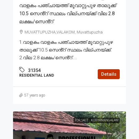
വാളകം പഞ്ചായത്ത് മൂവാറ്റുപുഴ താലൂക്ക്
10.5 സെൻ്റ് സ്ഥലം വില്പനയ്ക്ക് വില 2.8
ലക്ഷം/സെൻ്റ്
MUVATTUPUZHA,VALAKOM, Muvattupuzha
1.വാളകം വാളകം പഞ്ചായത്ത് മൂവാറ്റുപുഴ
താലൂക്ക് 10.5 സെൻ്റ് സ്ഥലം വില്പനയ്ക്ക്.
2.വില 2.8 ലക്ഷം/സെൻ്റ്....
31354
Details
RESIDENTIAL LAND
57 years ago
FOR SALE
KOTHAMANGALAM