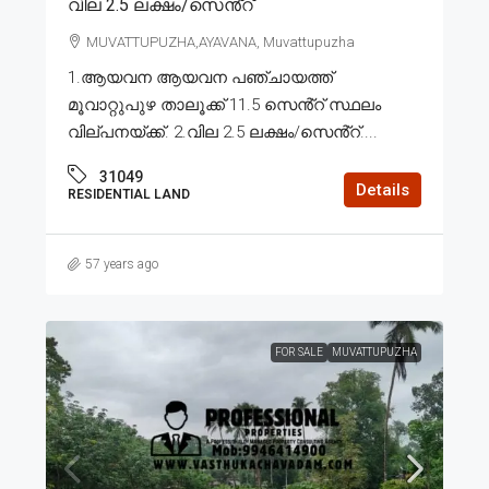
വില 2.5 ലക്ഷം/സെൻ്റ്
MUVATTUPUZHA,AYAVANA, Muvattupuzha
1.ആയവന ആയവന പഞ്ചായത്ത്
മൂവാറ്റുപുഴ താലൂക്ക് 11.5 സെൻ്റ് സ്ഥലം
വില്പനയ്ക്ക്. 2.വില 2.5 ലക്ഷം/സെൻ്റ്....
31049
Details
RESIDENTIAL LAND
57 years ago
FOR SALE
MUVATTUPUZHA