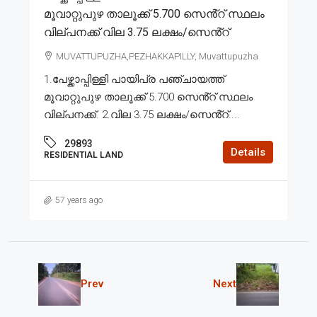
മൂവാറ്റുപുഴ താലൂക്ക് 5.700 സെൻ്റ് സ്ഥലം
വില്പനക്ക് വില 3.75 ലക്ഷം/സെൻ്റ്
MUVATTUPUZHA,PEZHAKKAPILLY, Muvattupuzha
1.പേഴ്ക്കാപ്പിള്ളി പായിപ്ര പഞ്ചായത്ത്
മൂവാറ്റുപുഴ താലൂക്ക് 5.700 സെൻ്റ് സ്ഥലം
വില്പനക്ക്. 2.വില 3.75 ലക്ഷം/സെൻ്റ്....
29893
Details
RESIDENTIAL LAND
57 years ago
Prev
Next