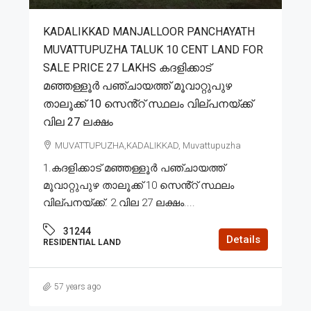
KADALIKKAD MANJALLOOR PANCHAYATH
MUVATTUPUZHA TALUK 10 CENT LAND FOR
SALE PRICE 27 LAKHS കദളിക്കാട്
മഞ്ഞള്ളൂർ പഞ്ചായത്ത് മൂവാറ്റുപുഴ
താലൂക്ക് 10 സെൻ്റ് സ്ഥലം വില്പനയ്ക്ക്
വില 27 ലക്ഷം
MUVATTUPUZHA,KADALIKKAD, Muvattupuzha
1.കദളിക്കാട് മഞ്ഞള്ളൂർ പഞ്ചായത്ത്
മൂവാറ്റുപുഴ താലൂക്ക് 10 സെൻ്റ് സ്ഥലം
വില്പനയ്ക്ക്. 2.വില 27 ലക്ഷം....
31244
Details
RESIDENTIAL LAND
57 years ago