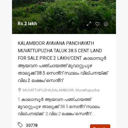
Rs.2 lakh
KALAMBOOR AYAVANA PANCHAYATH
MUVATTUPUZHA TALUK 38.5 CENT LAND
FOR SALE PRICE 2 LAKH/CENT കാലാമ്പൂർ
ആയവന പഞ്ചായത്ത് മൂവാറ്റുപുഴ
താലൂക്ക് 38.5 സെൻ്റ് സ്ഥലം വില്പനയ്ക്ക്
വില 2 ലക്ഷം/സെൻ്റ്
MUVATTUPUZHA,KALAMBOOR, Muvattupuzha
1.കാലാമ്പൂർ ആയവന പഞ്ചായത്ത്
മൂവാറ്റുപുഴ താലൂക്ക് 38.5 സെൻ്റ് സ്ഥലം
വില്പനയ്ക്ക്. 2.വില 2 ലക്ഷം/സെൻ്റ്....
30778