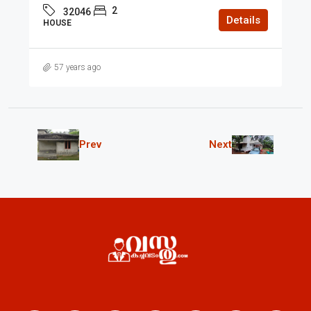
2
32046
Details
HOUSE
57 years ago
Prev
Next