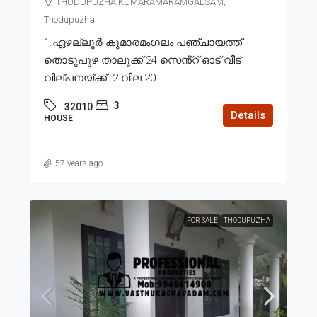
THODUPUZHA,KUMARAMARAMGALSAM,
Thodupuzha
1.ഏഴല്ലൂർ കുമാരമംഗലം പഞ്ചായത്ത്
തൊടുപുഴ താലൂക്ക് 24 സെൻ്റ് ഓട് വീട്
വില്പനയ്ക്ക്. 2.വില 20...
3
32010
Details
HOUSE
57 years ago
FOR SALE
THODUPUZHA