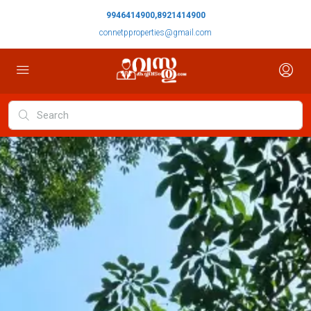
9946414900,8921414900
connetpproperties@gmail.com