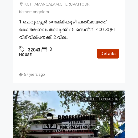
KOTHAMANGALAM,CHERUVATTOOR,
Kothamangalam
1.ചെറുവട്ടൂർ നെല്ലിക്കുഴി പഞ്ചായത്ത്
കോതമംഗലം താലൂക്ക് 7.5 സെൻ്റ് 1400 SQFT
വീട് വില്പനക്ക്. 2.വില...
3
32043
Details
HOUSE
57 years ago
FOR SALE
THODUPUZHA