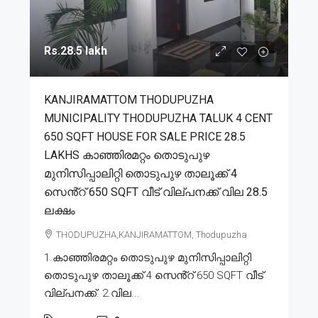
Rs.28.5 lakh
KANJIRAMATTOM THODUPUZHA
MUNICIPALITY THODUPUZHA TALUK 4 CENT
650 SQFT HOUSE FOR SALE PRICE 28.5
LAKHS കാഞ്ഞിരമറ്റം തൊടുപുഴ
മുനിസിപ്പാലിറ്റി തൊടുപുഴ താലൂക്ക് 4
സെൻ്റ് 650 SQFT വീട് വില്പനക്ക് വില 28.5
ലക്ഷം
THODUPUZHA,KANJIRAMATTOM, Thodupuzha
1.കാഞ്ഞിരമറ്റം തൊടുപുഴ മുനിസിപ്പാലിറ്റി
തൊടുപുഴ താലൂക്ക് 4 സെൻ്റ് 650 SQFT വീട്
വില്പനക്ക്. 2.വില...