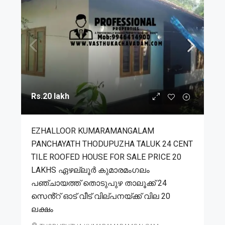
Rs.20 lakh
EZHALLOOR KUMARAMANGALAM
PANCHAYATH THODUPUZHA TALUK 24 CENT
TILE ROOFED HOUSE FOR SALE PRICE 20
LAKHS ഏഴല്ലൂർ കുമാരമംഗലം
പഞ്ചായത്ത് തൊടുപുഴ താലൂക്ക് 24
സെൻ്റ് ഓട് വീട് വില്പനയ്ക്ക് വില 20
ലക്ഷം