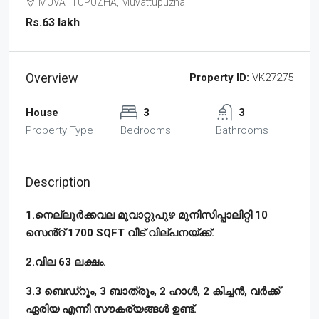
MUVATTUPUZHA, Muvattupuzha
Rs.63 lakh
Overview
Property ID:
VK27275
House
3
3
Property Type
Bedrooms
Bathrooms
Description
1.നെല്ലൂർക്കവല മൂവാറ്റുപുഴ മുനിസിപ്പാലിറ്റി 10
സെൻ്റ് 1700 SQFT വീട് വില്പനയ്ക്ക്.
2.വില 63 ലക്ഷം.
3.3 ബെഡ്‌റൂം, 3 ബാത്രൂം, 2 ഹാൾ, 2 കിച്ചൻ, വർക്ക്‌
ഏരിയ എന്നീ സൗകര്യങ്ങൾ ഉണ്ട്.