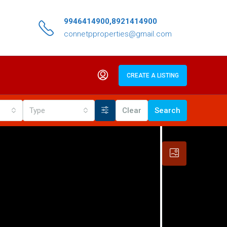
9946414900,8921414900
connetpproperties@gmail.com
CREATE A LISTING
Type
Clear
Search