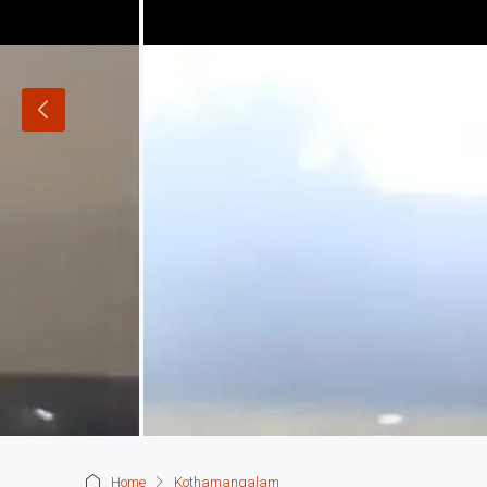
Home
Kothamangalam