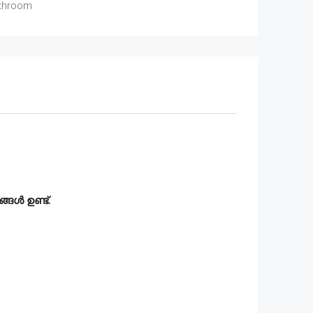
throom
്ങൾ ഉണ്ട്.