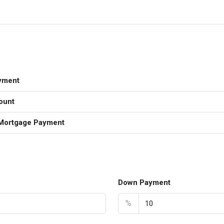
yment
ount
Mortgage Payment
Down Payment
%