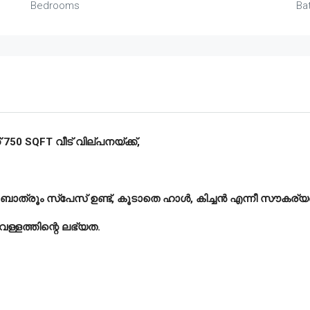
Bedrooms
Ba
50 SQFT വീട് വില്പനയ്ക്ക്,
ു ബാത്രൂം സ്പേസ് ഉണ്ട്, കൂടാതെ ഹാൾ, കിച്ചൻ എന്നീ സൗകര്യങ
ള്ളത്തിന്റെ ലഭ്യത.