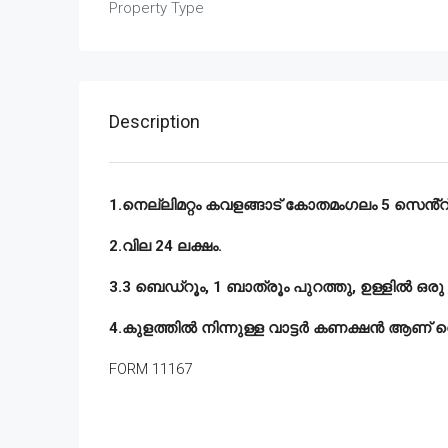
Property Type
Description
1.നെല്ലിമറ്റം കവളങ്ങാട് കോതമംഗലം 5 സെൻ്റ് 7
2.വില 24 ലക്ഷം.
3.3 ബെഡ്‌റൂം, 1 ബാത്രൂം പുറത്തു, ഉള്ളിൽ ഒര
4.കുളത്തിൽ നിന്നുള്ള വാട്ടർ കണക്ഷൻ ആണ് വെ
FORM 11167