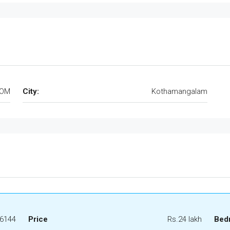
TOM
City:
Kothamangalam
6144
Price
Rs.24 lakh
Bed