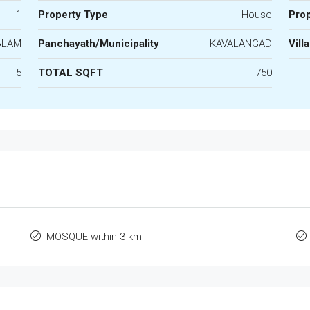
1
Property Type
House
Prop
ALAM
Panchayath/Municipality
KAVALANGAD
Vill
5
TOTAL SQFT
750
MOSQUE within 3 km