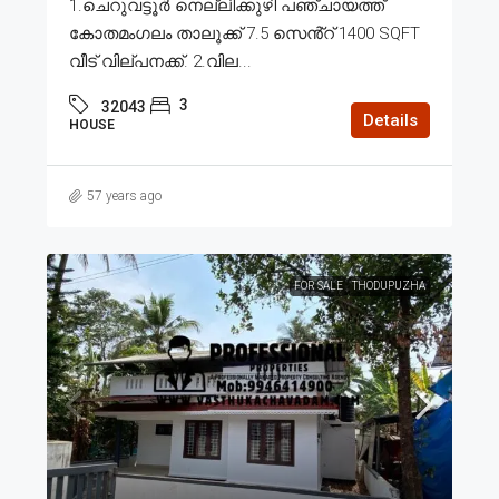
1.ചെറുവട്ടൂർ നെല്ലിക്കുഴി പഞ്ചായത്ത്
കോതമംഗലം താലൂക്ക് 7.5 സെൻ്റ് 1400 SQFT
വീട് വില്പനക്ക്. 2.വില...
3
32043
Details
HOUSE
57 years ago
FOR SALE
THODUPUZHA