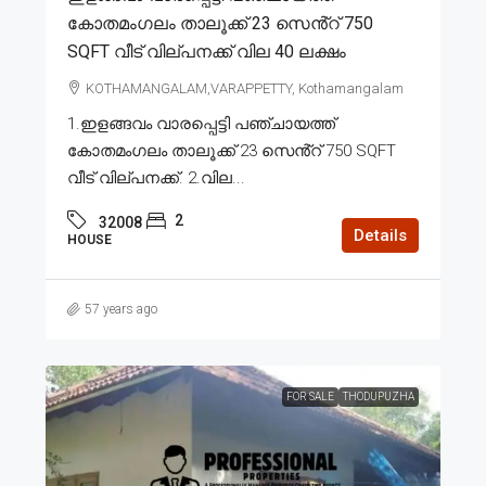
കോതമംഗലം താലൂക്ക് 23 സെൻ്റ് 750
SQFT വീട് വില്പനക്ക് വില 40 ലക്ഷം
KOTHAMANGALAM,VARAPPETTY, Kothamangalam
1.ഇളങ്ങവം വാരപ്പെട്ടി പഞ്ചായത്ത്
കോതമംഗലം താലൂക്ക് 23 സെൻ്റ് 750 SQFT
വീട് വില്പനക്ക്. 2.വില...
2
32008
Details
HOUSE
57 years ago
FOR SALE
THODUPUZHA