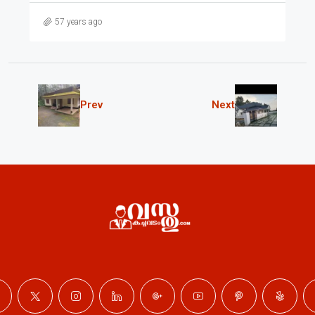
57 years ago
Prev
Next