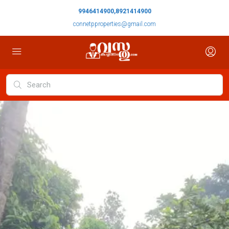
9946414900,8921414900
connetpproperties@gmail.com