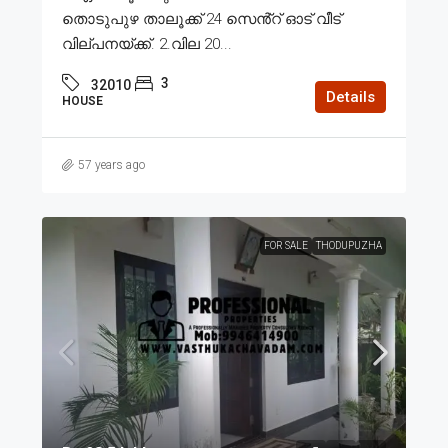
തൊടുപുഴ താലൂക്ക് 24 സെൻ്റ് ഓട് വീട്
വില്പനയ്ക്ക്. 2.വില 20...
3
32010
Details
HOUSE
57 years ago
FOR SALE
THODUPUZHA