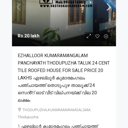
Rs.20 lakh
EZHALLOOR KUMARAMANGALAM
PANCHAYATH THODUPUZHA TALUK 24 CENT
TILE ROOFED HOUSE FOR SALE PRICE 20
LAKHS ഏഴല്ലൂർ കുമാരമംഗലം
പഞ്ചായത്ത് തൊടുപുഴ താലൂക്ക് 24
സെൻ്റ് ഓട് വീട് വില്പനയ്ക്ക് വില 20
ലക്ഷം
THODUPUZHA,KUMARAMARAMGALSAM,
Thodupuzha
1.ഏഴല്ലൂർ കുമാരമംഗലം പഞ്ചായത്ത്