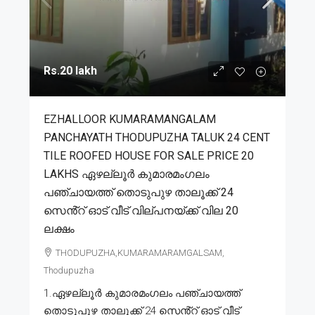
Rs.20 lakh
EZHALLOOR KUMARAMANGALAM
PANCHAYATH THODUPUZHA TALUK 24 CENT
TILE ROOFED HOUSE FOR SALE PRICE 20
LAKHS ഏഴല്ലൂർ കുമാരമംഗലം
പഞ്ചായത്ത് തൊടുപുഴ താലൂക്ക് 24
സെൻ്റ് ഓട് വീട് വില്പനയ്ക്ക് വില 20
ലക്ഷം
THODUPUZHA,KUMARAMARAMGALSAM,
Thodupuzha
1.ഏഴല്ലൂർ കുമാരമംഗലം പഞ്ചായത്ത്
തൊടുപുഴ താലൂക്ക് 24 സെൻ്റ് ഓട് വീട്