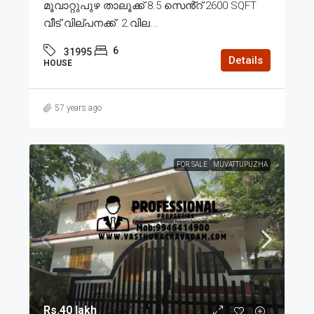
മൂവാറ്റുപുഴ താലൂക്ക് 8.5 സെൻ്റ് 2600 SQFT
വീട് വില്പനക്ക്. 2.വില...
6
31995
Details
HOUSE
57 years ago
FOR SALE
MUVATTUPUZHA
Rs.40 lakh