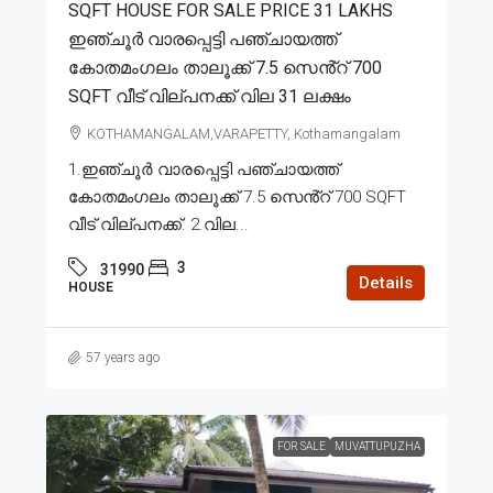
SQFT HOUSE FOR SALE PRICE 31 LAKHS
ഇഞ്ചൂർ വാരപ്പെട്ടി പഞ്ചായത്ത്
കോതമംഗലം താലൂക്ക് 7.5 സെൻ്റ് 700
SQFT വീട് വില്പനക്ക് വില 31 ലക്ഷം
KOTHAMANGALAM,VARAPETTY, Kothamangalam
1.ഇഞ്ചൂർ വാരപ്പെട്ടി പഞ്ചായത്ത്
കോതമംഗലം താലൂക്ക് 7.5 സെൻ്റ് 700 SQFT
വീട് വില്പനക്ക്. 2.വില...
3
31990
Details
HOUSE
57 years ago
FOR SALE
MUVATTUPUZHA