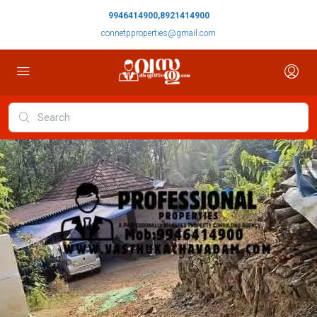
9946414900,8921414900
connetpproperties@gmail.com