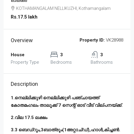
KOTHAMANGALAM NELLIKUZHI, Kothamangalam
Rs.17.5 lakh
Overview
Property ID:
VK28988
House
3
3
Property Type
Bedrooms
Bathrooms
Description
1.
നെല്ലിക്കുഴി
നെല്ലിക്കുഴി
പഞ്ചായത്ത്
കോതമംഗലം
താലൂക്ക്
7
സെന്റ്
ഓട്
വീട്
വില്പനയ്ക്ക്
.
2.
വില
17.5
ലക്ഷം
3.3
ബെഡ്‌റൂം
,3
ബാത്രൂം
(1
അറ്റാച്ഡ്
),ഹാൾ,
കിച്ചൺ
.