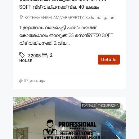
SQFT വീട് വില്പനക്ക് വില 40 ലക്ഷം
KOTHAMANGALAM,VARAPPETTY, Kothamangalam
1.ഇളങ്ങവം വാരപ്പെട്ടി പഞ്ചായത്ത്
കോതമംഗലം താലൂക്ക് 23 സെൻ്റ് 750 SQFT
വീട് വില്പനക്ക്. 2.വില...
2
32008
Details
HOUSE
57 years ago
FOR SALE
THODUPUZHA