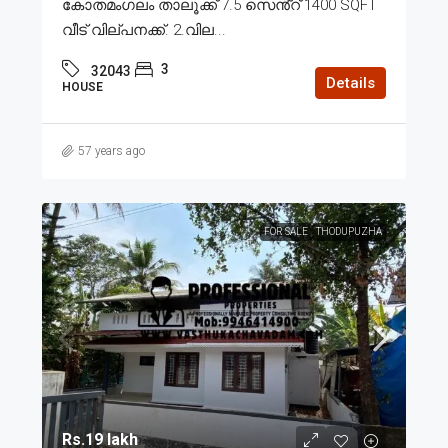
കോതമംഗലം താലൂക്ക് 7.5 സെൻ്റ് 1400 SQFT
വീട് വില്പനക്ക്. 2.വില...
3
32043
Details
HOUSE
57 years ago
FOR SALE
THODUPUZHA
Rs.19 lakh