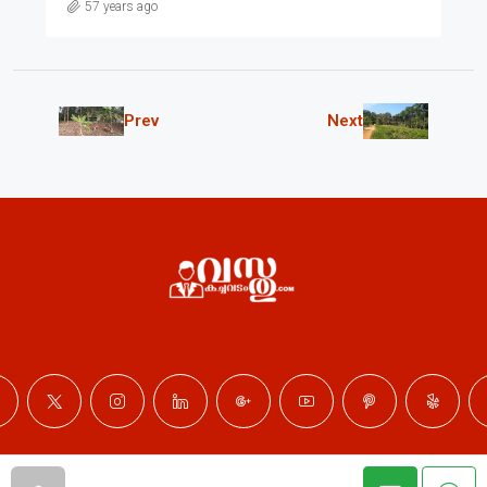
57 years ago
Prev
Next
© Professional Properties - All rights reserved