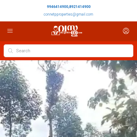
9946414900,8921414900
connetpproperties@gmail.com