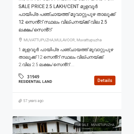
SALE PRICE 2.5 LAKH/CENT മുളവൂർ
പായിപ്ര പഞ്ചായത്ത് മൂവാറ്റുപുഴ താലൂക്ക്
12 സെൻ്റ് സ്ഥലം വില്പനയ്ക്ക് വില 2.5
ലക്ഷം/സെൻ്റ്
MUVATTUPUZHA,MULAVOOR, Muvattupuzha
1.മുളവൂർ പായിപ്ര പഞ്ചായത്ത് മൂവാറ്റുപുഴ
താലൂക്ക് 12 സെൻ്റ് സ്ഥലം വില്പനയ്ക്ക്.
2.വില 2.5 ലക്ഷം/സെൻ്റ്....
31949
Details
RESIDENTIAL LAND
57 years ago
FOR SALE
MUVATTUPUZHA