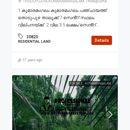
THODUPUZHA,KUMARAMANGALAM, Thodupuzha
1.കുമാരമംഗലം കുമാരമംഗലം പഞ്ചായത്ത്
തൊടുപുഴ താലൂക്ക് 7 സെൻ്റ് സ്ഥലം
വില്പനയ്ക്ക്. 2.വില 3.5 ലക്ഷം/സെൻ്റ്....
30820
Details
RESIDENTIAL LAND
57 years ago
FOR SALE
KOTHAMANGALAM