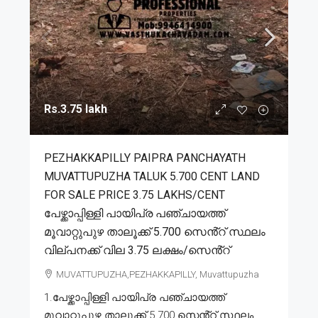
Rs.3.75 lakh
PEZHAKKAPILLY PAIPRA PANCHAYATH
MUVATTUPUZHA TALUK 5.700 CENT LAND
FOR SALE PRICE 3.75 LAKHS/CENT
പേഴ്ക്കാപ്പിള്ളി പായിപ്ര പഞ്ചായത്ത്
മൂവാറ്റുപുഴ താലൂക്ക് 5.700 സെൻ്റ് സ്ഥലം
വില്പനക്ക് വില 3.75 ലക്ഷം/സെൻ്റ്
MUVATTUPUZHA,PEZHAKKAPILLY, Muvattupuzha
1.പേഴ്ക്കാപ്പിള്ളി പായിപ്ര പഞ്ചായത്ത്
മൂവാറ്റുപുഴ താലൂക്ക് 5.700 സെൻ്റ് സ്ഥലം