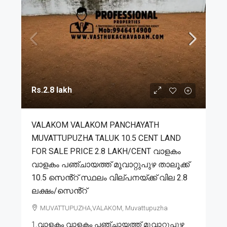
Rs.2.8 lakh
VALAKOM VALAKOM PANCHAYATH
MUVATTUPUZHA TALUK 10.5 CENT LAND
FOR SALE PRICE 2.8 LAKH/CENT വാളകം
വാളകം പഞ്ചായത്ത് മൂവാറ്റുപുഴ താലൂക്ക്
10.5 സെൻ്റ് സ്ഥലം വില്പനയ്ക്ക് വില 2.8
ലക്ഷം/സെൻ്റ്
MUVATTUPUZHA,VALAKOM, Muvattupuzha
1.വാളകം വാളകം പഞ്ചായത്ത് മൂവാറ്റുപുഴ