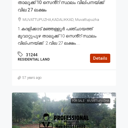
താലൂക്ക് 10 സെൻ്റ് സ്ഥലം വില്പനയ്ക്ക്
വില 27 ലക്ഷം
MUVATTUPUZHA,KADALIKKAD, Muvattupuzha
1.കദളിക്കാട് മഞ്ഞള്ളൂർ പഞ്ചായത്ത്
മൂവാറ്റുപുഴ താലൂക്ക് 10 സെൻ്റ് സ്ഥലം
വില്പനയ്ക്ക്. 2.വില 27 ലക്ഷം....
31244
Details
RESIDENTIAL LAND
57 years ago
FOR SALE
MUVATTUPUZHA