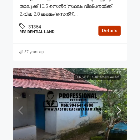
താലൂക്ക് 10.5 സെൻ്റ് സ്ഥലം വില്പനയ്ക്ക്.
2.വില 2.8 ലക്ഷം/സെൻ്റ്....
31354
Details
RESIDENTIAL LAND
57 years ago
FOR SALE
KOTHAMANGALAM