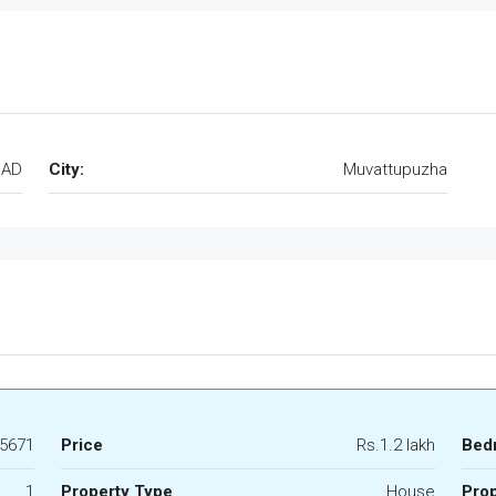
NAD
City:
Muvattupuzha
5671
Price
Rs.1.2 lakh
Bed
1
Property Type
House
Prop