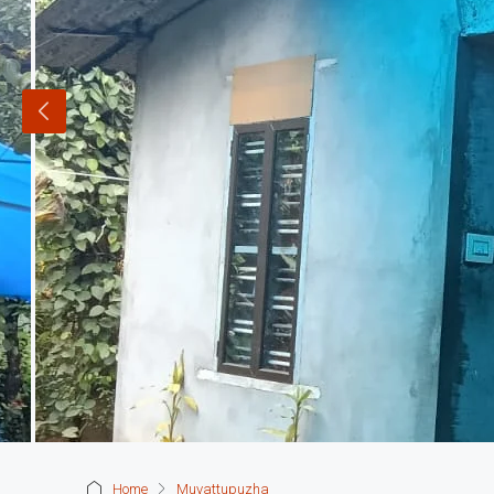
Home
Muvattupuzha