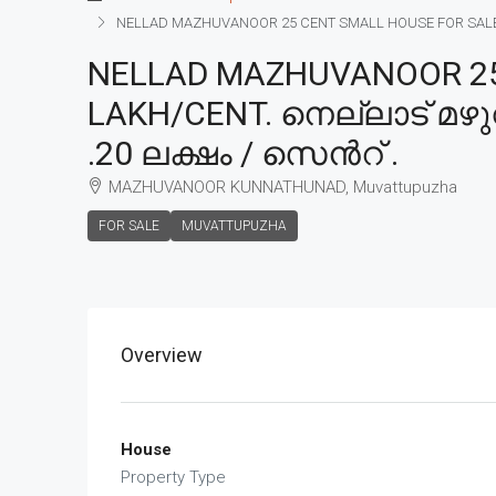
NELLAD MAZHUVANOOR 25 CENT SMALL HOUSE FOR SALE, P
NELLAD MAZHUVANOOR 25 
LAKH/CENT. നെല്ലാട് മഴ
.20 ലക്ഷം / സെൻറ് .
MAZHUVANOOR KUNNATHUNAD, Muvattupuzha
FOR SALE
MUVATTUPUZHA
Overview
House
Property Type