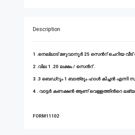
Description
1 .നെല്ലാട് മഴുവാനൂർ 25 സെൻറ് ചെറിയ വീട് 
2 .വില 1 .20 ലക്ഷം / സെൻറ് .
3 .3 ബെഡ്‌റൂം 1 ബാത്രൂം ഹാൾ കിച്ചൻ എന്നി സ
4 . വാട്ടർ കണക്ഷൻ ആണ് വെള്ളത്തിൻറെ ലഭ്യ
FORM11102