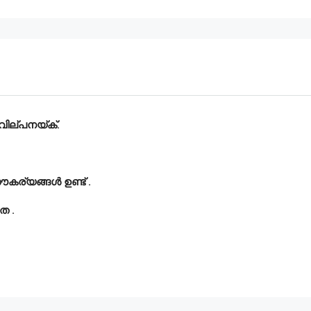
വില്പനയ്ക്.
ൗകര്യങ്ങൾ ഉണ്ട് .
ത .