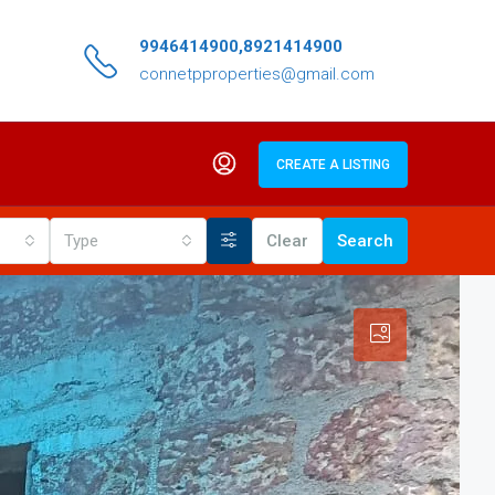
9946414900,8921414900
connetpproperties@gmail.com
CREATE A LISTING
Type
Clear
Search