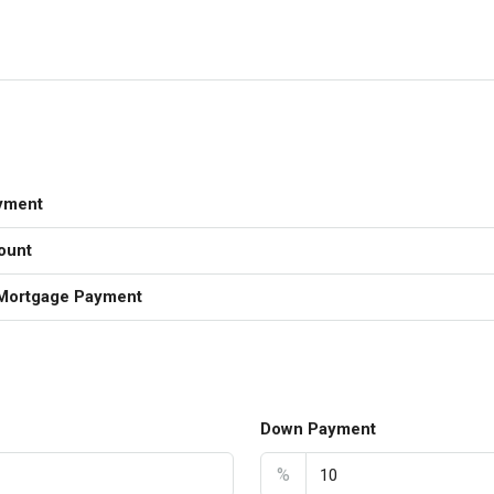
yment
ount
Mortgage Payment
Down Payment
%