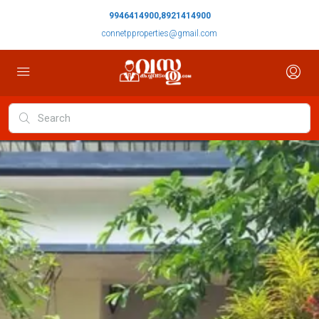
9946414900,8921414900
connetpproperties@gmail.com