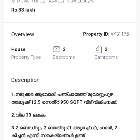
MUVATTUPUZHA,AVOLY, Muvattupuzha
Rs.33 lakh
Overview
Property ID:
VK31175
House
2
2
Property Type
Bedrooms
Bathrooms
Description
1.നടുക്കര ആവോലി പഞ്ചായത്ത് മൂവാറ്റുപുഴ
താലൂക്ക് 12.5 സെൻ്റ് 950 SQFT വീട് വില്പനക്ക്.
2.വില 33 ലക്ഷം.
3.2 ബെഡ്റൂം, 2 ബാത്റൂം(1 അറ്റാച്ച്ഡ്), ഹാൾ, 2
കിച്ചൻ എന്നീ സൗകര്യങ്ങൾ ഉണ്ട്.