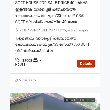
SQFT HOUSE FOR SALE PRICE 40 LAKHS
ഇളങ്ങവം വാരപ്പെട്ടി പഞ്ചായത്ത്
കോതമംഗലം താലൂക്ക് 23 സെൻ്റ് 750
SQFT വീട് വില്പനക്ക് വില 40 ലക്ഷം
KOTHAMANGALAM,VARAPPETTY, Kothamangalam
1.ഇളങ്ങവം വാരപ്പെട്ടി പഞ്ചായത്ത്
കോതമംഗലം താലൂക്ക് 23 സെൻ്റ് 750 SQFT
വീട് വില്പനക്ക്. 2.വില...
2
32008
Details
HOUSE
57 years ago
FOR SALE
THODUPUZHA