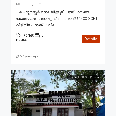
Kothamangalam
1.ചെറുവട്ടൂർ നെല്ലിക്കുഴി പഞ്ചായത്ത്
കോതമംഗലം താലൂക്ക് 7.5 സെൻ്റ് 1400 SQFT
വീട് വില്പനക്ക്. 2.വില...
3
32043
Details
HOUSE
57 years ago
FOR SALE
THODUPUZHA