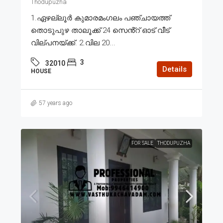
Thodupuzha
1.ഏഴല്ലൂർ കുമാരമംഗലം പഞ്ചായത്ത്
തൊടുപുഴ താലൂക്ക് 24 സെൻ്റ് ഓട് വീട്
വില്പനയ്ക്ക്. 2.വില 20...
3
32010
Details
HOUSE
57 years ago
FOR SALE
THODUPUZHA