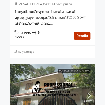
MUVATTUPUZHA,AVOLY, Muvattupuzha
1.ആനിക്കാട് ആവോലി പഞ്ചായത്ത്
മൂവാറ്റുപുഴ താലൂക്ക് 8.5 സെൻ്റ് 2600 SQFT
വീട് വില്പനക്ക്. 2.വില...
6
31995
Details
HOUSE
57 years ago
FOR SALE
MUVATTUPUZHA