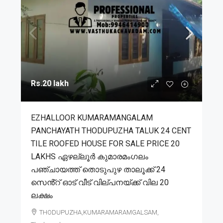
Rs.20 lakh
EZHALLOOR KUMARAMANGALAM
PANCHAYATH THODUPUZHA TALUK 24 CENT
TILE ROOFED HOUSE FOR SALE PRICE 20
LAKHS ഏഴല്ലൂർ കുമാരമംഗലം
പഞ്ചായത്ത് തൊടുപുഴ താലൂക്ക് 24
സെൻ്റ് ഓട് വീട് വില്പനയ്ക്ക് വില 20
ലക്ഷം
THODUPUZHA,KUMARAMARAMGALSAM,