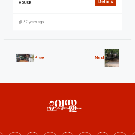
Details
HOUSE
57 years ago
Prev
Next