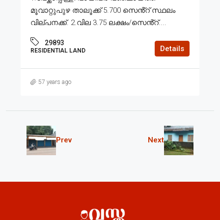
മൂവാറ്റുപുഴ താലൂക്ക് 5.700 സെൻ്റ് സ്ഥലം
വില്പനക്ക്. 2.വില 3.75 ലക്ഷം/സെൻ്റ്....
29893
Details
RESIDENTIAL LAND
57 years ago
Prev
Next