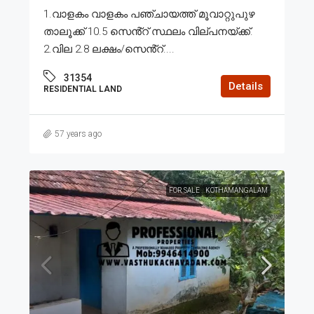
1.വാളകം വാളകം പഞ്ചായത്ത് മൂവാറ്റുപുഴ
താലൂക്ക് 10.5 സെൻ്റ് സ്ഥലം വില്പനയ്ക്ക്.
2.വില 2.8 ലക്ഷം/സെൻ്റ്....
31354
Details
RESIDENTIAL LAND
57 years ago
FOR SALE
KOTHAMANGALAM