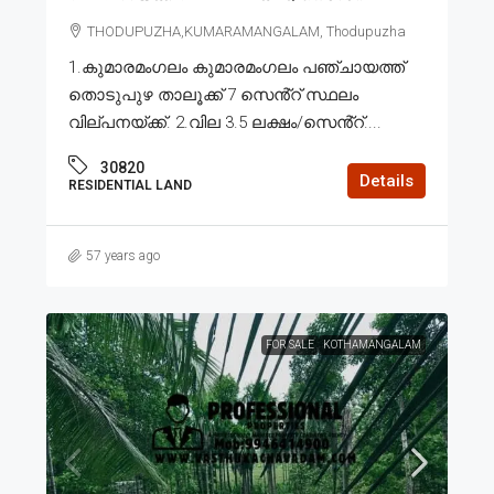
THODUPUZHA,KUMARAMANGALAM, Thodupuzha
1.കുമാരമംഗലം കുമാരമംഗലം പഞ്ചായത്ത്
തൊടുപുഴ താലൂക്ക് 7 സെൻ്റ് സ്ഥലം
വില്പനയ്ക്ക്. 2.വില 3.5 ലക്ഷം/സെൻ്റ്....
30820
Details
RESIDENTIAL LAND
57 years ago
FOR SALE
KOTHAMANGALAM