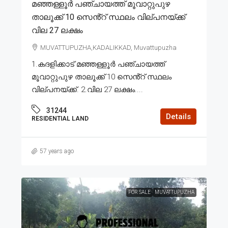
മഞ്ഞള്ളൂർ പഞ്ചായത്ത് മൂവാറ്റുപുഴ
താലൂക്ക് 10 സെൻ്റ് സ്ഥലം വില്പനയ്ക്ക്
വില 27 ലക്ഷം
MUVATTUPUZHA,KADALIKKAD, Muvattupuzha
1.കദളിക്കാട് മഞ്ഞള്ളൂർ പഞ്ചായത്ത്
മൂവാറ്റുപുഴ താലൂക്ക് 10 സെൻ്റ് സ്ഥലം
വില്പനയ്ക്ക്. 2.വില 27 ലക്ഷം....
31244
Details
RESIDENTIAL LAND
57 years ago
FOR SALE
MUVATTUPUZHA