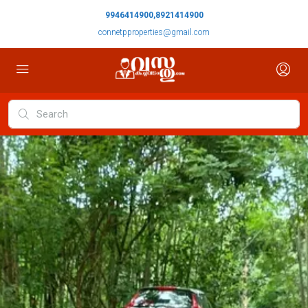
9946414900,8921414900
connetpproperties@gmail.com