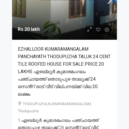
Rs.20 lakh
EZHALLOOR KUMARAMANGALAM
PANCHAYATH THODUPUZHA TALUK 24 CENT
TILE ROOFED HOUSE FOR SALE PRICE 20
LAKHS ഏഴല്ലൂർ കുമാരമംഗലം
പഞ്ചായത്ത് തൊടുപുഴ താലൂക്ക് 24
സെൻ്റ് ഓട് വീട് വില്പനയ്ക്ക് വില 20
ലക്ഷം
THODUPUZHA,KUMARAMARAMGALSAM,
Thodupuzha
1.ഏഴല്ലൂർ കുമാരമംഗലം പഞ്ചായത്ത്
തൊടുപുഴ താലൂക്ക് 24 സെൻ്റ് ഓട് വീട്