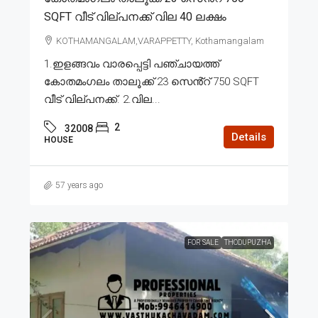
SQFT വീട് വില്പനക്ക് വില 40 ലക്ഷം
KOTHAMANGALAM,VARAPPETTY, Kothamangalam
1.ഇളങ്ങവം വാരപ്പെട്ടി പഞ്ചായത്ത്
കോതമംഗലം താലൂക്ക് 23 സെൻ്റ് 750 SQFT
വീട് വില്പനക്ക്. 2.വില...
2
32008
Details
HOUSE
57 years ago
FOR SALE
THODUPUZHA