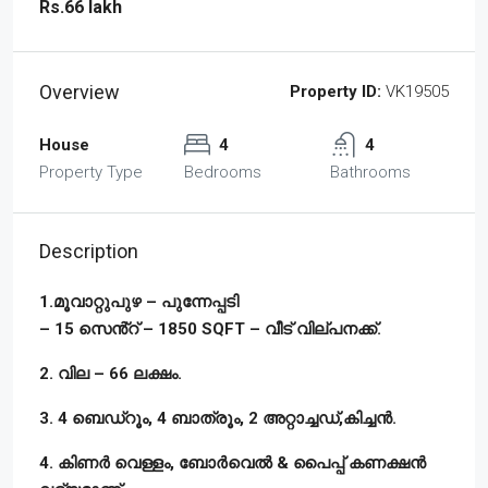
Rs.66 lakh
Overview
Property ID:
VK19505
House
4
4
Property Type
Bedrooms
Bathrooms
Description
1.മൂവാറ്റുപുഴ – പുന്നേപ്പടി
– 15 സെൻ്റ് – 1850 SQFT – വീട് വില്പനക്ക്.
2. വില – 66 ലക്ഷം.
3. 4 ബെഡ്‌റൂം, 4 ബാത്രൂം, 2 അറ്റാച്ചഡ്,കിച്ചൻ.
4. കിണർ വെള്ളം, ബോർവെൽ & പൈപ്പ് കണക്ഷൻ