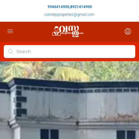
9946414900,8921414900
connetpproperties@gmail.com