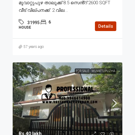
മൂവാറ്റുപുഴ താലൂക്ക് 8.5 സെൻ്റ് 2600 SQFT
വീട് വില്പനക്ക്. 2.വില...
6
31995
Details
HOUSE
57 years ago
FOR SALE
MUVATTUPUZHA
Rs.40 lakh