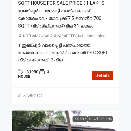
SQFT HOUSE FOR SALE PRICE 31 LAKHS
ഇഞ്ചൂർ വാരപ്പെട്ടി പഞ്ചായത്ത്
കോതമംഗലം താലൂക്ക് 7.5 സെൻ്റ് 700
SQFT വീട് വില്പനക്ക് വില 31 ലക്ഷം
KOTHAMANGALAM,VARAPETTY, Kothamangalam
1.ഇഞ്ചൂർ വാരപ്പെട്ടി പഞ്ചായത്ത്
കോതമംഗലം താലൂക്ക് 7.5 സെൻ്റ് 700 SQFT
വീട് വില്പനക്ക്. 2.വില...
3
31990
Details
HOUSE
57 years ago
FOR SALE
MUVATTUPUZHA