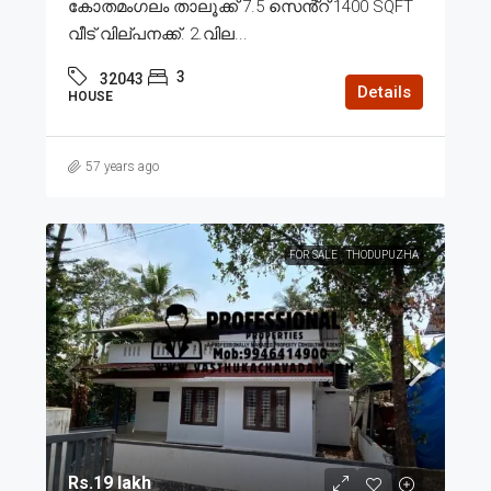
കോതമംഗലം താലൂക്ക് 7.5 സെൻ്റ് 1400 SQFT
വീട് വില്പനക്ക്. 2.വില...
3
32043
Details
HOUSE
57 years ago
FOR SALE
THODUPUZHA
Rs.19 lakh