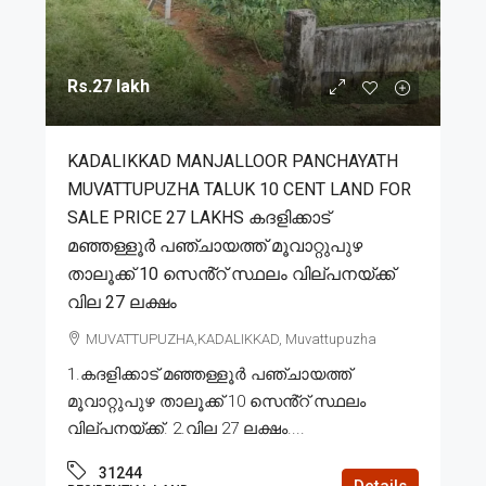
Rs.27 lakh
KADALIKKAD MANJALLOOR PANCHAYATH
MUVATTUPUZHA TALUK 10 CENT LAND FOR
SALE PRICE 27 LAKHS കദളിക്കാട്
മഞ്ഞള്ളൂർ പഞ്ചായത്ത് മൂവാറ്റുപുഴ
താലൂക്ക് 10 സെൻ്റ് സ്ഥലം വില്പനയ്ക്ക്
വില 27 ലക്ഷം
MUVATTUPUZHA,KADALIKKAD, Muvattupuzha
1.കദളിക്കാട് മഞ്ഞള്ളൂർ പഞ്ചായത്ത്
മൂവാറ്റുപുഴ താലൂക്ക് 10 സെൻ്റ് സ്ഥലം
വില്പനയ്ക്ക്. 2.വില 27 ലക്ഷം....
31244
Details