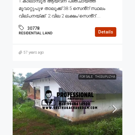
1.കാലാമ്പൂർ ആയവന പഞ്ചായത്ത്
മൂവാറ്റുപുഴ താലൂക്ക് 38.5 സെൻ്റ് സ്ഥലം
വില്പനയ്ക്ക്. 2.വില 2 ലക്ഷം/സെൻ്റ്....
30778
Details
RESIDENTIAL LAND
57 years ago
FOR SALE
THODUPUZHA