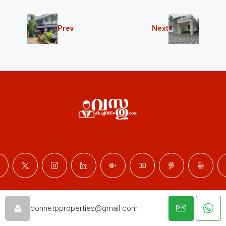
Prev
Next
© Professional Properties - All rights reserved
connetpproperties@gmail.com