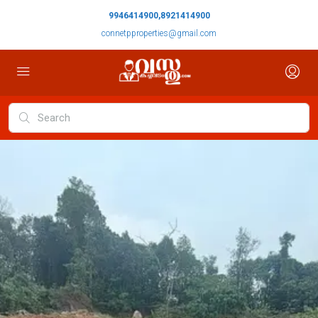
9946414900,8921414900
connetpproperties@gmail.com