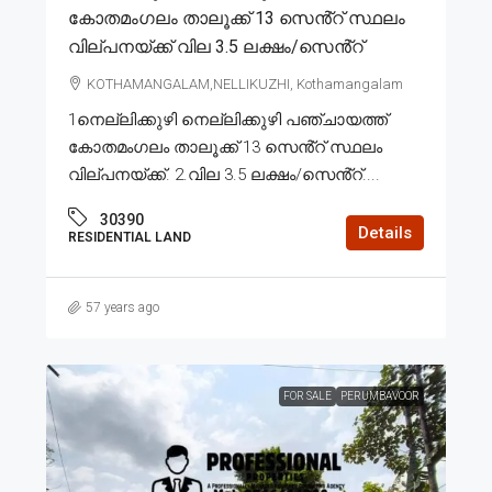
കോതമംഗലം താലൂക്ക് 13 സെൻ്റ് സ്ഥലം
വില്പനയ്ക്ക് വില 3.5 ലക്ഷം/സെൻ്റ്
KOTHAMANGALAM,NELLIKUZHI, Kothamangalam
1നെല്ലിക്കുഴി നെല്ലിക്കുഴി പഞ്ചായത്ത്
കോതമംഗലം താലൂക്ക് 13 സെൻ്റ് സ്ഥലം
വില്പനയ്ക്ക്. 2.വില 3.5 ലക്ഷം/സെൻ്റ്....
30390
Details
RESIDENTIAL LAND
57 years ago
FOR SALE
PERUMBAVOOR