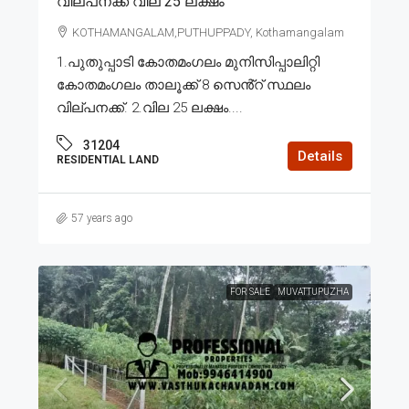
വില്പനക്ക് വില 25 ലക്ഷം
KOTHAMANGALAM,PUTHUPPADY, Kothamangalam
1.പുതുപ്പാടി കോതമംഗലം മുനിസിപ്പാലിറ്റി
കോതമംഗലം താലൂക്ക് 8 സെൻ്റ് സ്ഥലം
വില്പനക്ക്. 2.വില 25 ലക്ഷം....
31204
Details
RESIDENTIAL LAND
57 years ago
FOR SALE
MUVATTUPUZHA