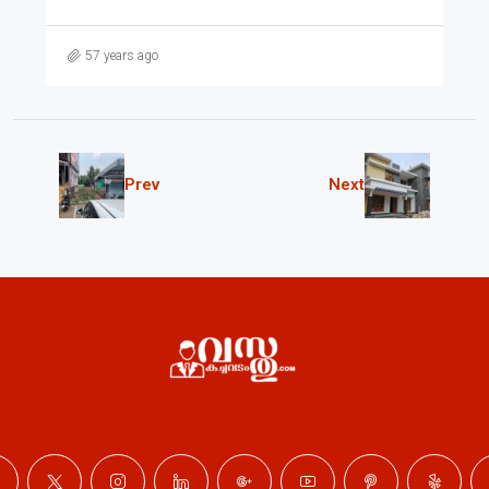
57 years ago
Prev
Next