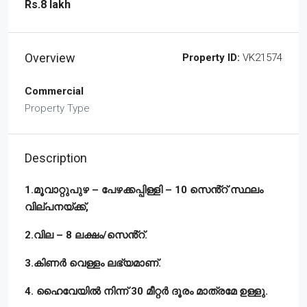
Rs.8 lakh
Overview
Property ID:
VK21574
Commercial
Property Type
Description
1.മൂവാറ്റുപുഴ – പേഴക്കപ്പിള്ളി – 10 സെൻ്റ് സ്ഥലം
വില്പനയ്ക്ക്,
2.വില – 8 ലക്ഷം/സെൻ്റ്.
3.കിണർ വെള്ളം ലഭ്യമാണ്.
4. ഹൈവേയിൽ നിന്ന് 30 മീറ്റർ ദൂരം മാത്രമേ ഉള്ളു.