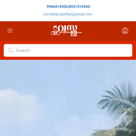
9946414900,8921414900
connetpproperties@gmail.com