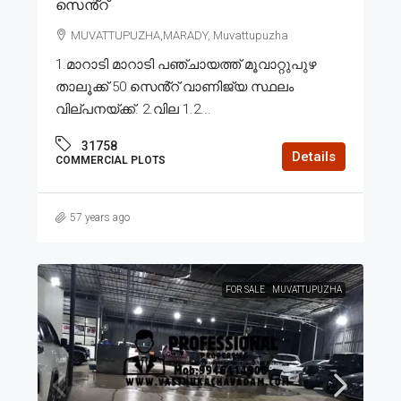
സെൻ്റ്
MUVATTUPUZHA,MARADY, Muvattupuzha
1.മാറാടി മാറാടി പഞ്ചായത്ത് മൂവാറ്റുപുഴ
താലൂക്ക് 50 സെൻ്റ് വാണിജ്യ സ്ഥലം
വില്പനയ്ക്ക്. 2.വില 1.2...
31758
Details
COMMERCIAL PLOTS
57 years ago
FOR SALE
MUVATTUPUZHA