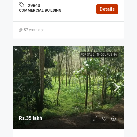
29840
Details
COMMERCIAL BUILDING
57 years ago
FOR SALE
THODUPUZHA
Rs.35 lakh