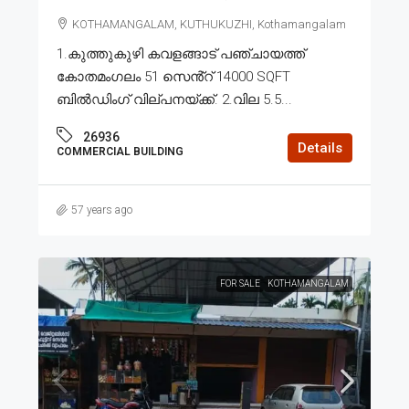
KOTHAMANGALAM, KUTHUKUZHI, Kothamangalam
1.കുത്തുകുഴി കവളങ്ങാട് പഞ്ചായത്ത്
കോതമംഗലം 51 സെൻ്റ് 14000 SQFT
ബിൽഡിംഗ്‌ വില്പനയ്ക്ക്. 2.വില 5.5...
26936
Details
COMMERCIAL BUILDING
57 years ago
FOR SALE
KOTHAMANGALAM