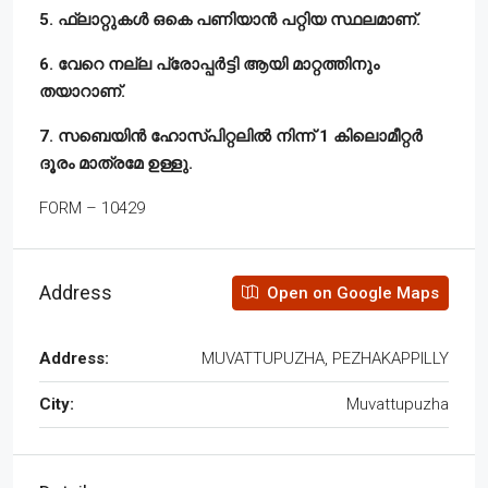
5. ഫ്ലാറ്റുകൾ ഒകെ പണിയാൻ പറ്റിയ സ്ഥലമാണ്.
6. വേറെ നല്ല പ്രോപ്പർട്ടി ആയി മാറ്റത്തിനും
തയാറാണ്.
7. സബെയിൻ ഹോസ്പിറ്റലിൽ നിന്ന് 1 കിലൊമീറ്റർ
ദൂരം മാത്രമേ ഉള്ളു.
FORM – 10429
Address
Open on Google Maps
Address:
MUVATTUPUZHA, PEZHAKAPPILLY
City:
Muvattupuzha