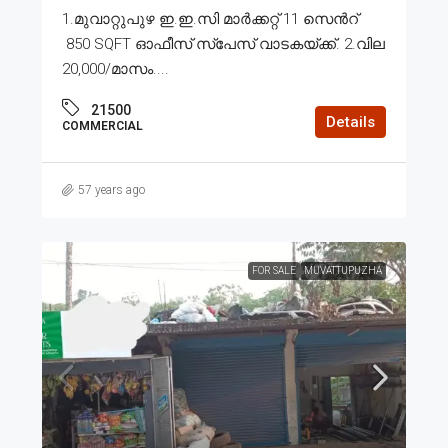
1.മുവാറ്റുപുഴ ഇ.ഇ.സി മാർക്കറ്റ് 11 സെൻറ്
850 SQFT ഓഫീസ് സ്പേസ് വാടകയ്ക്ക്. 2.വില
20,000/മാസം....
21500
Details
COMMERCIAL
57 years ago
FOR SALE
MUVATTUPUZHA