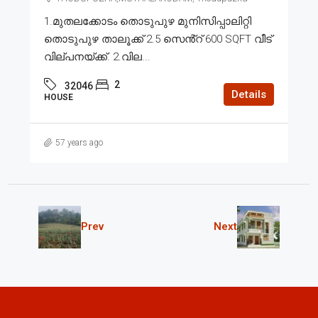
1.മുതലക്കോടം തൊടുപുഴ മുനിസിപ്പാലിറ്റി
തൊടുപുഴ താലൂക്ക് 2.5 സെൻ്റ് 600 SQFT വീട്
വില്പനയ്ക്ക്. 2.വില...
2
32046
Details
HOUSE
57 years ago
Prev
Next