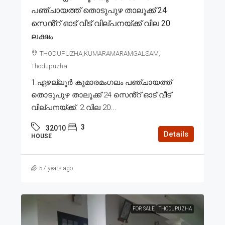
പഞ്ചായത്ത് തൊടുപുഴ താലൂക്ക് 24
സെൻ്റ് ഓട് വീട് വില്പനയ്ക്ക് വില 20
ലക്ഷം
THODUPUZHA,KUMARAMARAMGALSAM,
Thodupuzha
1.ഏഴല്ലൂർ കുമാരമംഗലം പഞ്ചായത്ത്
തൊടുപുഴ താലൂക്ക് 24 സെൻ്റ് ഓട് വീട്
വില്പനയ്ക്ക്. 2.വില 20...
3
32010
Details
HOUSE
57 years ago
FOR SALE
THODUPUZHA