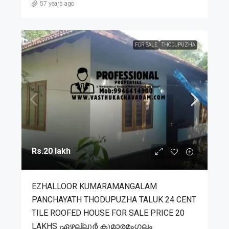
57 years ago
FOR SALE
THODUPUZHA
Rs.20 lakh
EZHALLOOR KUMARAMANGALAM
PANCHAYATH THODUPUZHA TALUK 24 CENT
TILE ROOFED HOUSE FOR SALE PRICE 20
LAKHS ഏഴല്ലൂർ കുമാരമംഗലം