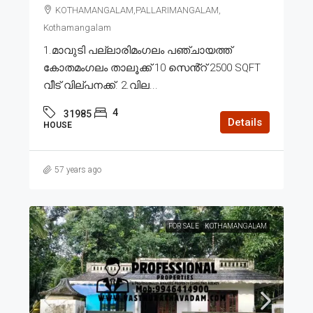
KOTHAMANGALAM,PALLARIMANGALAM,
Kothamangalam
1.മാവുടി പല്ലാരിമംഗലം പഞ്ചായത്ത്
കോതമംഗലം താലൂക്ക് 10 സെൻ്റ് 2500 SQFT
വീട് വില്പനക്ക്. 2.വില...
4
31985
Details
HOUSE
57 years ago
FOR SALE
KOTHAMANGALAM