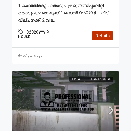
1.കാഞ്ഞിരമറ്റം തൊടുപുഴ മുനിസിപ്പാലിറ്റി
തൊടുപുഴ താലൂക്ക് 4 സെൻ്റ് 650 SQFT വീട്
വില്പനക്ക്. 2.വില...
2
32020
Details
HOUSE
57 years ago
FOR SALE
KOTHAMANGALAM