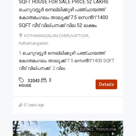
SQFT HOUSE FOR SALE PRICE 52 LAKHS
ചെറുവട്ടൂർ നെല്ലിക്കുഴി പഞ്ചായത്ത്
കോതമംഗലം താലൂക്ക് 7.5 സെൻ്റ് 1400
SQFT വീട് വില്പനക്ക് വില 52 ലക്ഷം
KOTHAMANGALAM,CHERUVATTOOR,
Kothamangalam
1.ചെറുവട്ടൂർ നെല്ലിക്കുഴി പഞ്ചായത്ത്
കോതമംഗലം താലൂക്ക് 7.5 സെൻ്റ് 1400 SQFT
വീട് വില്പനക്ക്. 2.വില...
3
32043
Details
HOUSE
57 years ago
FOR SALE
THODUPUZHA