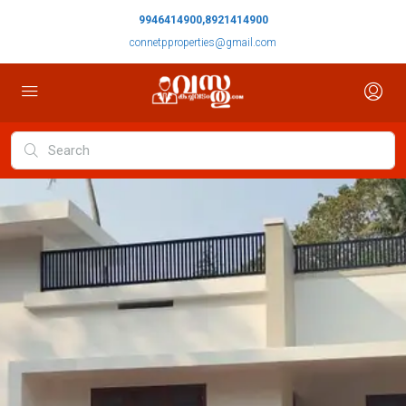
9946414900,8921414900
connetpproperties@gmail.com