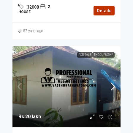
2
32008
Details
HOUSE
57 years ago
FOR SALE
THODUPUZHA
Rs.20 lakh