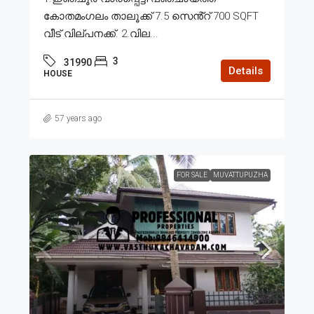
കോതമംഗലം താലൂക്ക് 7.5 സെൻ്റ് 700 SQFT
വീട് വില്പനക്ക്. 2.വില...
3
31990
Details
HOUSE
57 years ago
FOR SALE
MUVATTUPUZHA