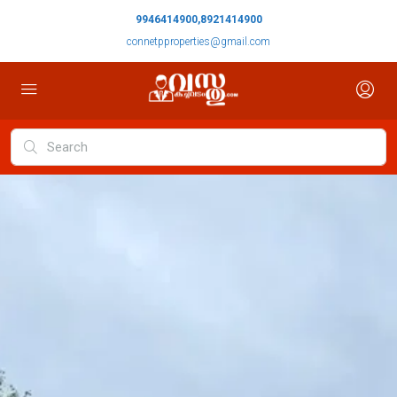
9946414900,8921414900
connetpproperties@gmail.com