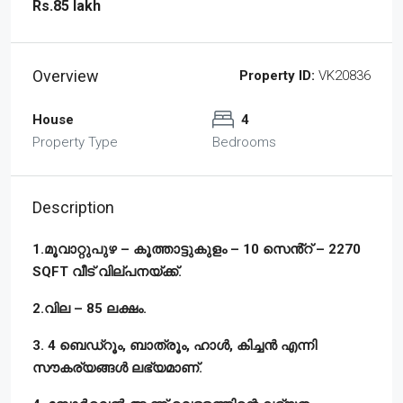
Rs.85 lakh
Overview
Property ID:
VK20836
House
4
Property Type
Bedrooms
Description
1.മൂവാറ്റുപുഴ – കൂത്താട്ടുകുളം – 10 സെൻ്റ് – 2270
SQFT വീട് വില്പനയ്ക്ക്.
2.വില – 85 ലക്ഷം.
3. 4 ബെഡ്‌റൂം, ബാത്രൂം, ഹാൾ, കിച്ചൻ എന്നി
സൗകര്യങ്ങൾ ലഭ്യമാണ്.