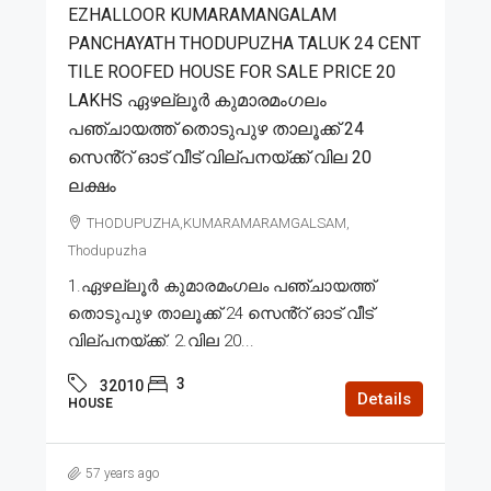
EZHALLOOR KUMARAMANGALAM
PANCHAYATH THODUPUZHA TALUK 24 CENT
TILE ROOFED HOUSE FOR SALE PRICE 20
LAKHS ഏഴല്ലൂർ കുമാരമംഗലം
പഞ്ചായത്ത് തൊടുപുഴ താലൂക്ക് 24
സെൻ്റ് ഓട് വീട് വില്പനയ്ക്ക് വില 20
ലക്ഷം
THODUPUZHA,KUMARAMARAMGALSAM,
Thodupuzha
1.ഏഴല്ലൂർ കുമാരമംഗലം പഞ്ചായത്ത്
തൊടുപുഴ താലൂക്ക് 24 സെൻ്റ് ഓട് വീട്
വില്പനയ്ക്ക്. 2.വില 20...
3
32010
Details
HOUSE
57 years ago