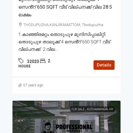
സെൻ്റ് 650 SQFT വീട് വില്പനക്ക് വില 28.5
ലക്ഷം
THODUPUZHA,KANJIRAMATTOM, Thodupuzha
1.കാഞ്ഞിരമറ്റം തൊടുപുഴ മുനിസിപ്പാലിറ്റി
തൊടുപുഴ താലൂക്ക് 4 സെൻ്റ് 650 SQFT വീട്
വില്പനക്ക്. 2.വില...
2
32020
Details
HOUSE
57 years ago
FOR SALE
KOTHAMANGALAM