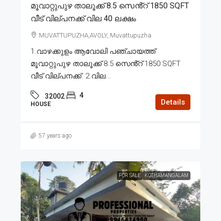
മൂവാറ്റുപുഴ താലൂക്ക് 8.5 സെൻ്റ് 1850 SQFT
വീട് വില്പനക്ക് വില 40 ലക്ഷം
MUVATTUPUZHA,AVOLY, Muvattupuzha
1.വാഴക്കുളം ആവോലി പഞ്ചായത്ത്
മൂവാറ്റുപുഴ താലൂക്ക് 8.5 സെൻ്റ് 1850 SQFT
വീട് വില്പനക്ക്. 2.വില...
4
32002
Details
HOUSE
57 years ago
FOR SALE
KOTHAMANGALAM