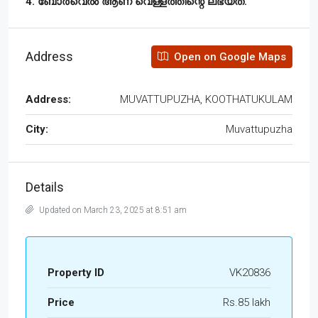
4. ബോർവെൽ ആണ് വെള്ളത്തിന്റെ ലഭ്യത.
Address
Open on Google Maps
Address:
MUVATTUPUZHA, KOOTHATUKULAM
City:
Muvattupuzha
Details
Updated on March 23, 2025 at 8:51 am
Property ID
VK20836
Price
Rs.85 lakh