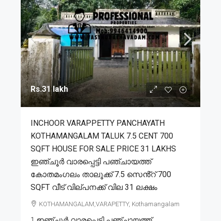
Rs.31 lakh
INCHOOR VARAPPETTY PANCHAYATH
KOTHAMANGALAM TALUK 7.5 CENT 700
SQFT HOUSE FOR SALE PRICE 31 LAKHS
ഇഞ്ചൂർ വാരപ്പെട്ടി പഞ്ചായത്ത്
കോതമംഗലം താലൂക്ക് 7.5 സെൻ്റ് 700
SQFT വീട് വില്പനക്ക് വില 31 ലക്ഷം
KOTHAMANGALAM,VARAPETTY, Kothamangalam
1.ഇഞ്ചൂർ വാരപ്പെട്ടി പഞ്ചായത്ത്