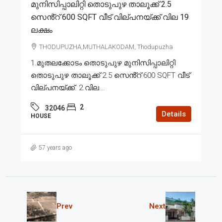
മുനിസിപ്പാലിറ്റി തൊടുപുഴ താലൂക്ക് 2.5
സെൻ്റ് 600 SQFT വീട് വില്പനയ്ക്ക് വില 19
ലക്ഷം
THODUPUZHA,MUTHALAKODAM, Thodupuzha
1.മുതലക്കോടം തൊടുപുഴ മുനിസിപ്പാലിറ്റി
തൊടുപുഴ താലൂക്ക് 2.5 സെൻ്റ് 600 SQFT വീട്
വില്പനയ്ക്ക്. 2.വില...
2
32046
Details
HOUSE
57 years ago
Prev
Next