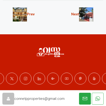
Prev
Next
© Professional Properties - All rights reserved
connetpproperties@gmail.com