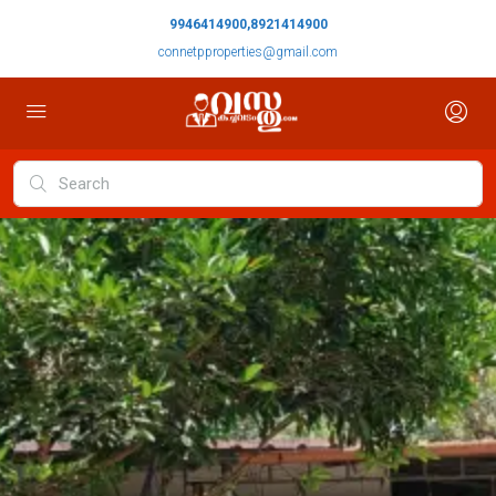
9946414900,8921414900
connetpproperties@gmail.com