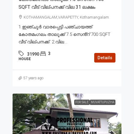
SQFT വീട് വില്പനക്ക് വില 31 ലക്ഷം
KOTHAMANGALAM,VARAPETTY, Kothamangalam
1.ഇഞ്ചൂർ വാരപ്പെട്ടി പഞ്ചായത്ത്
കോതമംഗലം താലൂക്ക് 7.5 സെൻ്റ് 700 SQFT
വീട് വില്പനക്ക്. 2.വില...
3
31990
Details
HOUSE
57 years ago
FOR SALE
MUVATTUPUZHA