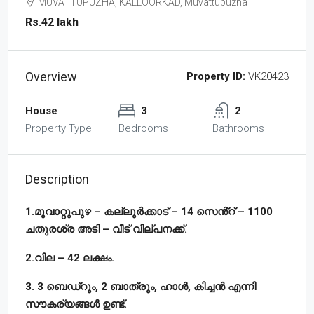
MUVATTUPUZHA, KALLOORKAD, Muvattupuzha
Rs.42 lakh
Overview
Property ID:
VK20423
House
3
2
Property Type
Bedrooms
Bathrooms
Description
1.മൂവാറ്റുപുഴ – കല്ലൂർക്കാട് – 14 സെൻ്റ് – 1100
ചതുരശ്ര അടി – വീട് വില്പനക്ക്.
2.വില – 42 ലക്ഷം.
3. 3 ബെഡ്‌റൂം, 2 ബാത്രൂം, ഹാൾ, കിച്ചൻ എന്നി
സൗകര്യങ്ങൾ ഉണ്ട്.