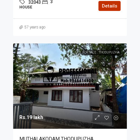
3
32043
Details
HOUSE
57 years ago
FOR SALE
THODUPUZHA
Rs.19 lakh
MUTHALAKODAM THODUPUZHA