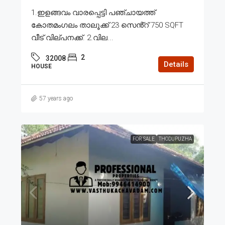
1.ഇളങ്ങവം വാരപ്പെട്ടി പഞ്ചായത്ത്
കോതമംഗലം താലൂക്ക് 23 സെൻ്റ് 750 SQFT
വീട് വില്പനക്ക്. 2.വില...
2
32008
Details
HOUSE
57 years ago
FOR SALE
THODUPUZHA