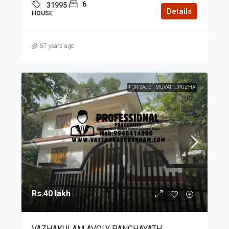
6
31995
Details
HOUSE
57 years ago
FOR SALE
MUVATTUPUZHA
Rs.40 lakh
VAZHAKULAM AVOLY PANCHAYATH