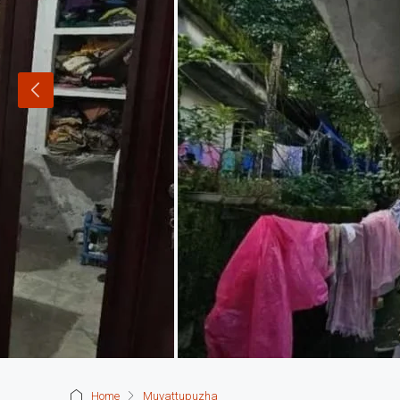
Home
Muvattupuzha