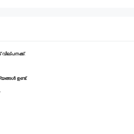
 വില്പനക്ക്.
്യങ്ങൾ ഉണ്ട്.
.