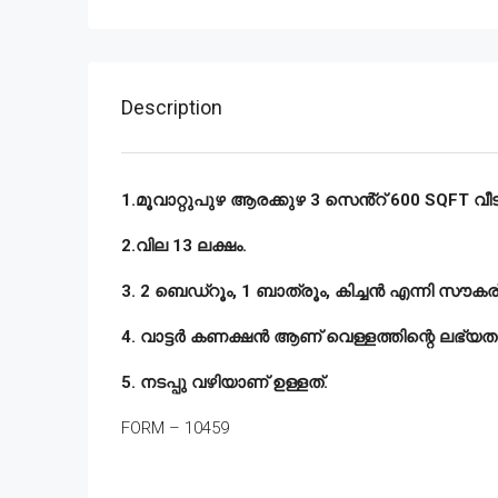
Description
1.മൂവാറ്റുപുഴ ആരക്കുഴ 3 സെൻ്റ് 600 SQFT വീട്
2.വില 13 ലക്ഷം.
3. 2 ബെഡ്‌റൂം, 1 ബാത്രൂം, കിച്ചൻ എന്നി സൗകര
4. വാട്ടർ കണക്ഷൻ ആണ് വെള്ളത്തിന്റെ ലഭ്യത
5. നടപ്പു വഴിയാണ് ഉള്ളത്.
FORM – 10459