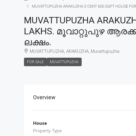
MUVATTUPUZHA ARAKUZHA 3 CENT 600 SQFT HOUSE FOR SAL
MUVATTUPUZHA ARAKUZHA 
LAKHS. മൂവാറ്റുപുഴ ആരക്ക
ലക്ഷം.
MUVATTUPUZHA, ARAKUZHA, Muvattupuzha
FOR SALE
MUVATTUPUZHA
Overview
House
Property Type