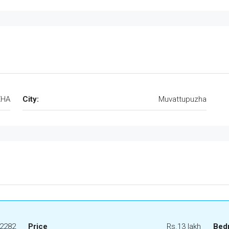
ZHA
City:
Muvattupuzha
2282
Price
Rs.13 lakh
Bed