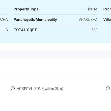
1
Property Type
House
Prop
UZHA
Panchayath/Municipality
ARAKUZHA
Vill
3
TOTAL SQFT
600
HOSPITAL ZONE(within 3km)