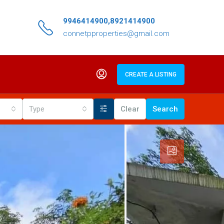
9946414900,8921414900
connetpproperties@gmail.com
CREATE A LISTING
Type
Clear
Search