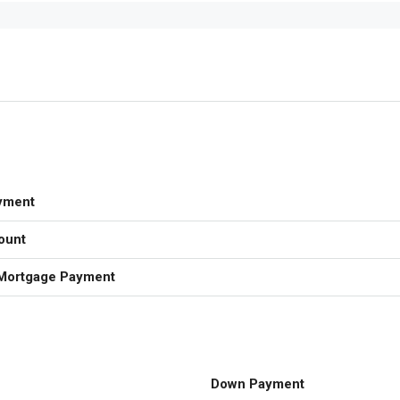
yment
ount
Mortgage Payment
Down Payment