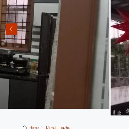
Home
Muvattupuzha