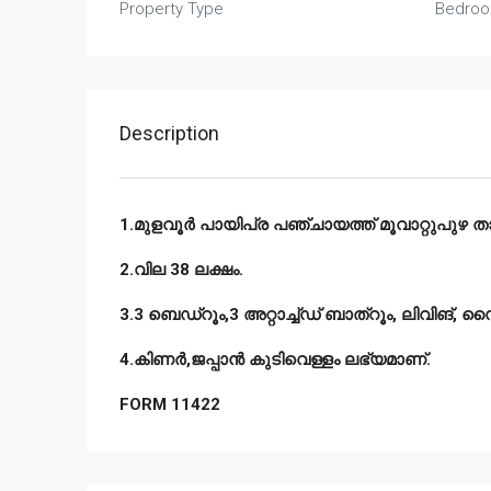
Property Type
Bedro
Description
1.മുളവൂർ പായിപ്ര പഞ്ചായത്ത് മൂവാറ്റുപുഴ താല
2.വില 38 ലക്ഷം.
3.3 ബെഡ്റൂം,3 അറ്റാച്ച്ഡ് ബാത്റൂം, ലിവിങ്, ഡൈ
4.കിണർ,ജപ്പാൻ കുടിവെള്ളം ലഭ്യമാണ്.
FORM 11422