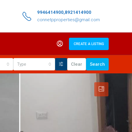
9946414900,8921414900
connetpproperties@gmail.com
CREATE A LISTING
Type
Clear
Search