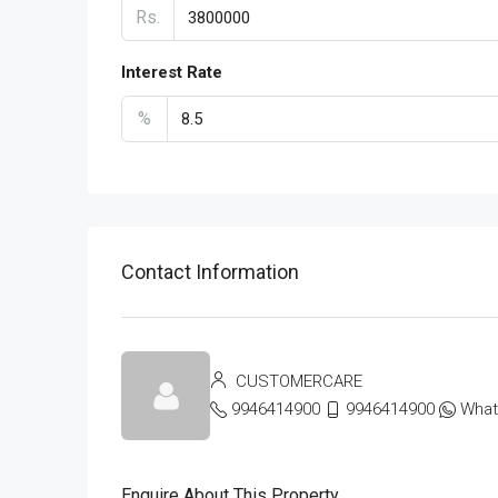
Rs.
Interest Rate
%
Contact Information
CUSTOMERCARE
9946414900
9946414900
Wha
Enquire About This Property