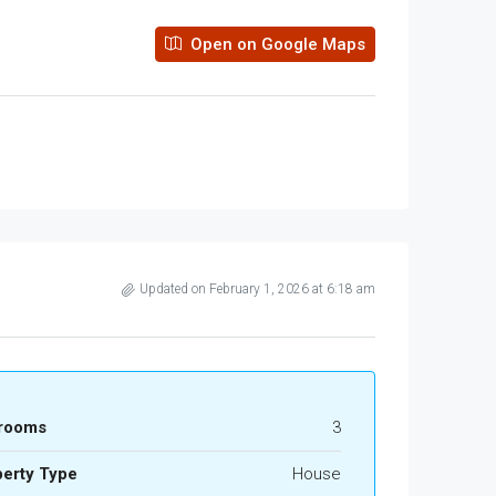
Open on Google Maps
Updated on February 1, 2026 at 6:18 am
rooms
3
perty Type
House