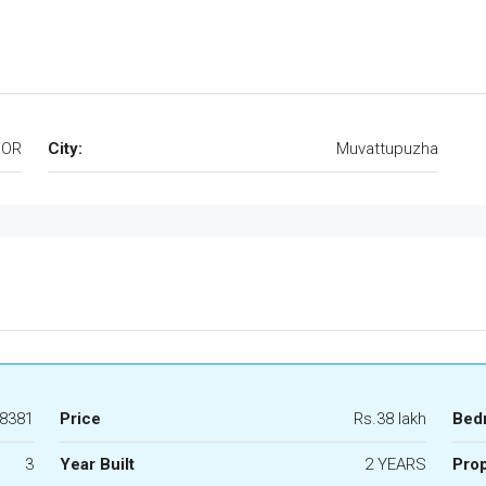
OOR
City:
Muvattupuzha
8381
Price
Rs.38 lakh
Bed
3
Year Built
2 YEARS
Pro