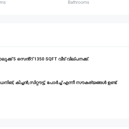
oms
Bathrooms
ൂക്ക് 5 സെൻ്റ് 1350 SQFT വീട് വില്പനക്ക്.
നിങ്, കിച്ചൻ,സിറ്റൗട്ട്, പോർച്ച് എന്നീ സൗകര്യങ്ങൾ ഉണ്ട്.