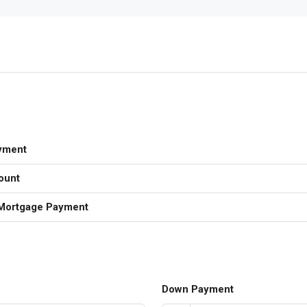
yment
ount
Mortgage Payment
Down Payment