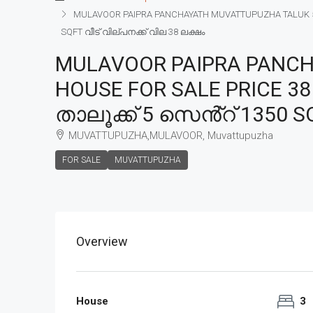
MULAVOOR PAIPRA PANCHAYATH MUVATTUPUZHA TALUK 5 C
SQFT വീട് വില്പനക്ക് വില 38 ലക്ഷം
MULAVOOR PAIPRA PANCH
HOUSE FOR SALE PRICE 38
താലൂക്ക് 5 സെൻ്റ് 1350 SQ
MUVATTUPUZHA,MULAVOOR, Muvattupuzha
FOR SALE
MUVATTUPUZHA
Overview
House
3