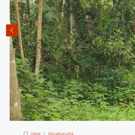
Home
Muvattupuzha