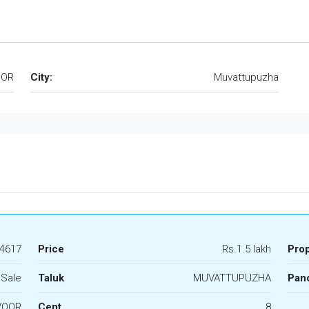
OOR
City:
Muvattupuzha
4617
Price
Rs.1.5 lakh
Pro
 Sale
Taluk
MUVATTUPUZHA
Panc
VOOR
Cent
8