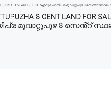
PRICE 1.5 LAKHS/CENT. മുളവൂർ പായിപ്ര മൂവാറ്റുപുഴ 8 സെൻ്റ് സ്ഥലം വി
UPUZHA 8 CENT LAND FOR SALE,
പ്ര മൂവാറ്റുപുഴ 8 സെൻ്റ് സ്ഥല