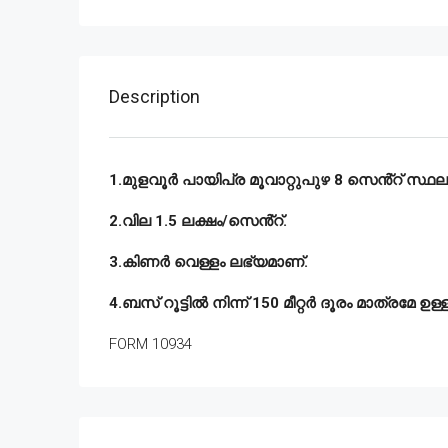
Description
1.മുളവൂർ പായിപ്ര മൂവാറ്റുപുഴ 8 സെൻ്റ് സ്ഥലം
2.വില 1.5 ലക്ഷം/സെൻ്റ്.
3.കിണർ വെള്ളം ലഭ്യമാണ്.
4.ബസ് റൂട്ടിൽ നിന്ന് 150 മീറ്റർ ദൂരം മാത്രമേ ഉള്ള
FORM 10934