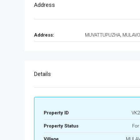
Address
Address:
MUVATTUPUZHA, MULAV
Details
Property ID
VK2
Property Status
For
Village
MULA