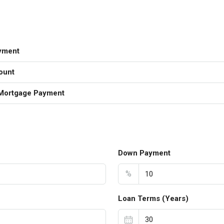
yment
ount
Mortgage Payment
Down Payment
%
Loan Terms (Years)