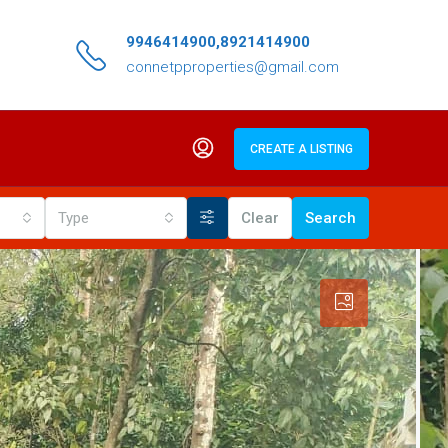
9946414900,8921414900
connetpproperties@gmail.com
CREATE A LISTING
Type
Clear
Search