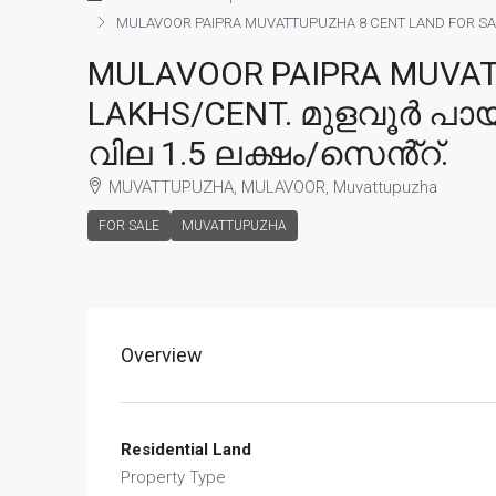
MULAVOOR PAIPRA MUVATTUPUZHA 8 CENT LAND FOR SALE, 
MULAVOOR PAIPRA MUVATT
LAKHS/CENT. മുളവൂർ പായി
വില 1.5 ലക്ഷം/സെൻ്റ്.
MUVATTUPUZHA, MULAVOOR, Muvattupuzha
FOR SALE
MUVATTUPUZHA
Overview
Residential Land
Property Type