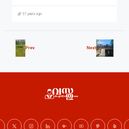
57 years ago
Prev
Next