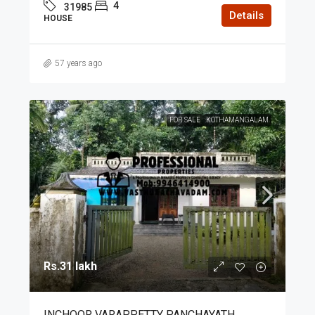
4
31985
Details
HOUSE
57 years ago
FOR SALE
KOTHAMANGALAM
Rs.31 lakh
INCHOOR VARAPPETTY PANCHAYATH