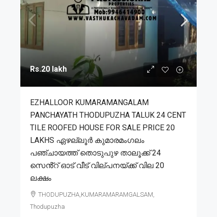
Rs.20 lakh
EZHALLOOR KUMARAMANGALAM
PANCHAYATH THODUPUZHA TALUK 24 CENT
TILE ROOFED HOUSE FOR SALE PRICE 20
LAKHS ഏഴല്ലൂർ കുമാരമംഗലം
പഞ്ചായത്ത് തൊടുപുഴ താലൂക്ക് 24
സെൻ്റ് ഓട് വീട് വില്പനയ്ക്ക് വില 20
ലക്ഷം
THODUPUZHA,KUMARAMARAMGALSAM,
Thodupuzha