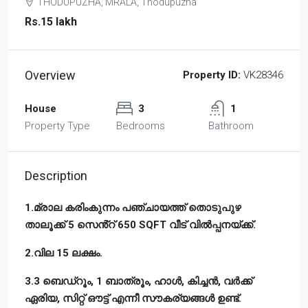
THODUPUZHA, MRALA, Thodupuzha
Rs.15 lakh
Overview
Property ID:
VK28346
House
3
1
Property Type
Bedrooms
Bathroom
Description
1.മ്രാല കരിംകുന്നം പഞ്ചായത്ത് തൊടുപുഴ
താലൂക്ക് 5 സെൻ്റ് 650 SQFT വീട് വിൽപ്പനയ്ക്ക്.
2.വില 15 ലക്ഷം.
3.3 ബെഡ്‌റൂം, 1 ബാത്രൂം, ഹാൾ, കിച്ചൻ, വർക്ക്‌
ഏരിയ, സിറ്റ് ഔട്ട്‌ എന്നീ സൗകര്യങ്ങൾ ഉണ്ട്.