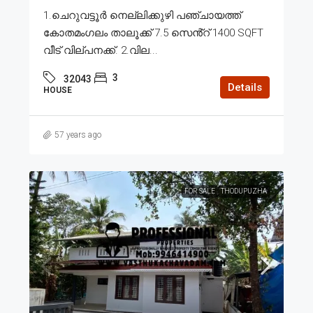
1.ചെറുവട്ടൂർ നെല്ലിക്കുഴി പഞ്ചായത്ത്
കോതമംഗലം താലൂക്ക് 7.5 സെൻ്റ് 1400 SQFT
വീട് വില്പനക്ക്. 2.വില...
3
32043
Details
HOUSE
57 years ago
FOR SALE
THODUPUZHA