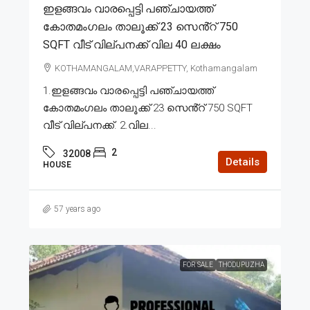
ഇളങ്ങവം വാരപ്പെട്ടി പഞ്ചായത്ത്
കോതമംഗലം താലൂക്ക് 23 സെൻ്റ് 750
SQFT വീട് വില്പനക്ക് വില 40 ലക്ഷം
KOTHAMANGALAM,VARAPPETTY, Kothamangalam
1.ഇളങ്ങവം വാരപ്പെട്ടി പഞ്ചായത്ത്
കോതമംഗലം താലൂക്ക് 23 സെൻ്റ് 750 SQFT
വീട് വില്പനക്ക്. 2.വില...
2
32008
Details
HOUSE
57 years ago
FOR SALE
THODUPUZHA