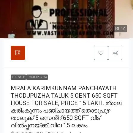
10
FOR SALE
THODUPUZHA
MRALA KARIMKUNNAM PANCHAYATH
THODUPUZHA TALUK 5 CENT 650 SQFT
HOUSE FOR SALE, PRICE 15 LAKH. മ്രാല
കരിംകുന്നം പഞ്ചായത്ത് തൊടുപുഴ
താലൂക്ക് 5 സെൻ്റ് 650 SQFT വീട്
വിൽപ്പനയ്ക്ക്, വില 15 ലക്ഷം.