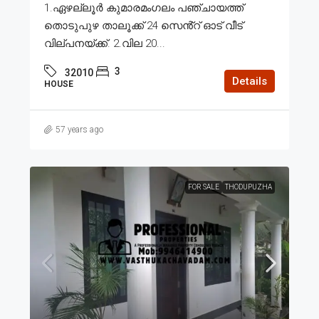
1.ഏഴല്ലൂർ കുമാരമംഗലം പഞ്ചായത്ത്
തൊടുപുഴ താലൂക്ക് 24 സെൻ്റ് ഓട് വീട്
വില്പനയ്ക്ക്. 2.വില 20...
3
32010
Details
HOUSE
57 years ago
FOR SALE
THODUPUZHA