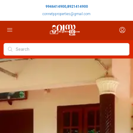
9946414900,8921414900
connetpproperties@gmail.com