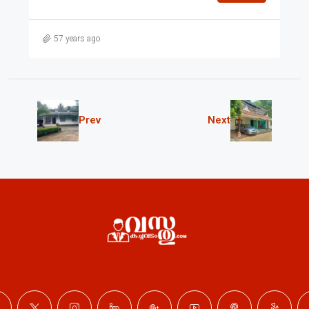
57 years ago
Prev
Next