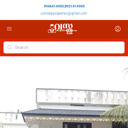
9946414900,8921414900
connetpproperties@gmail.com