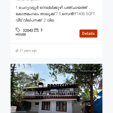
1.ചെറുവട്ടൂർ നെല്ലിക്കുഴി പഞ്ചായത്ത്
കോതമംഗലം താലൂക്ക് 7.5 സെൻ്റ് 1400 SQFT
വീട് വില്പനക്ക്. 2.വില...
3
32043
Details
HOUSE
57 years ago
FOR SALE
THODUPUZHA