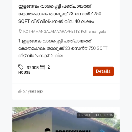
ഇളങ്ങവം വാരപ്പെട്ടി പഞ്ചായത്ത്
കോതമംഗലം താലൂക്ക് 23 സെൻ്റ് 750
SQFT വീട് വില്പനക്ക് വില 40 ലക്ഷം
KOTHAMANGALAM,VARAPPETTY, Kothamangalam
1.ഇളങ്ങവം വാരപ്പെട്ടി പഞ്ചായത്ത്
കോതമംഗലം താലൂക്ക് 23 സെൻ്റ് 750 SQFT
വീട് വില്പനക്ക്. 2.വില...
2
32008
Details
HOUSE
57 years ago
FOR SALE
THODUPUZHA