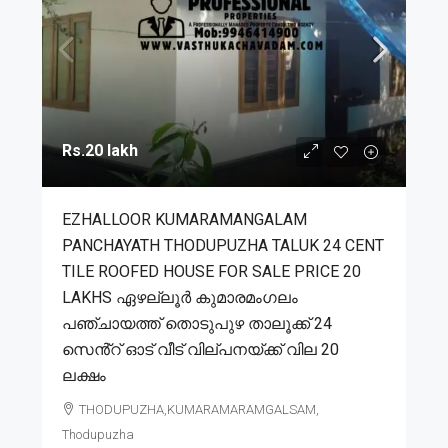
Rs.20 lakh
EZHALLOOR KUMARAMANGALAM
PANCHAYATH THODUPUZHA TALUK 24 CENT
TILE ROOFED HOUSE FOR SALE PRICE 20
LAKHS ഏഴല്ലൂർ കുമാരമംഗലം
പഞ്ചായത്ത് തൊടുപുഴ താലൂക്ക് 24
സെൻ്റ് ഓട് വീട് വില്പനയ്ക്ക് വില 20
ലക്ഷം
THODUPUZHA,KUMARAMARAMGALSAM,
Thodupuzha