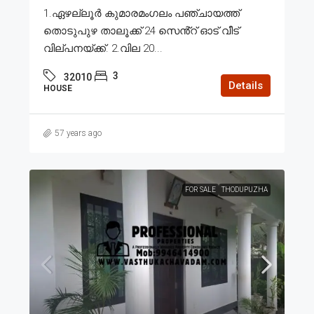
1.ഏഴല്ലൂർ കുമാരമംഗലം പഞ്ചായത്ത്
തൊടുപുഴ താലൂക്ക് 24 സെൻ്റ് ഓട് വീട്
വില്പനയ്ക്ക്. 2.വില 20...
3
32010
Details
HOUSE
57 years ago
FOR SALE
THODUPUZHA