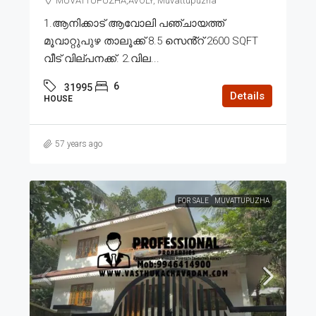
MUVATTUPUZHA,AVOLY, Muvattupuzha
1.ആനിക്കാട് ആവോലി പഞ്ചായത്ത്
മൂവാറ്റുപുഴ താലൂക്ക് 8.5 സെൻ്റ് 2600 SQFT
വീട് വില്പനക്ക്. 2.വില...
6
31995
Details
HOUSE
57 years ago
FOR SALE
MUVATTUPUZHA