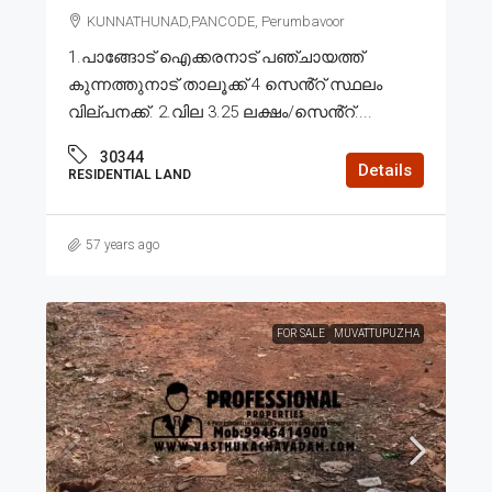
KUNNATHUNAD,PANCODE, Perumbavoor
1.പാങ്ങോട് ഐക്കരനാട് പഞ്ചായത്ത്
കുന്നത്തുനാട് താലൂക്ക് 4 സെൻ്റ് സ്ഥലം
വില്പനക്ക്. 2.വില 3.25 ലക്ഷം/സെൻ്റ്....
30344
Details
RESIDENTIAL LAND
57 years ago
FOR SALE
MUVATTUPUZHA