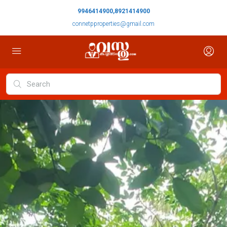
9946414900,8921414900
connetpproperties@gmail.com