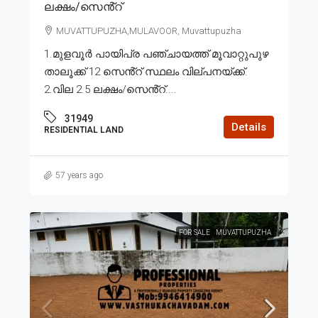
ലക്ഷം/സെൻ്റ്
MUVATTUPUZHA,MULAVOOR, Muvattupuzha
1.മുളവൂർ പായിപ്ര പഞ്ചായത്ത് മൂവാറ്റുപുഴ
താലൂക്ക് 12 സെൻ്റ് സ്ഥലം വില്പനയ്ക്ക്.
2.വില 2.5 ലക്ഷം/സെൻ്റ്....
31949
Details
RESIDENTIAL LAND
57 years ago
FOR SALE
MUVATTUPUZHA