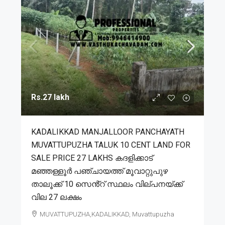
Rs.27 lakh
KADALIKKAD MANJALLOOR PANCHAYATH
MUVATTUPUZHA TALUK 10 CENT LAND FOR
SALE PRICE 27 LAKHS കദളിക്കാട്
മഞ്ഞള്ളൂർ പഞ്ചായത്ത് മൂവാറ്റുപുഴ
താലൂക്ക് 10 സെൻ്റ് സ്ഥലം വില്പനയ്ക്ക്
വില 27 ലക്ഷം
MUVATTUPUZHA,KADALIKKAD, Muvattupuzha