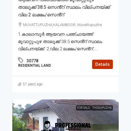
താലൂക്ക് 38.5 സെൻ്റ് സ്ഥലം വില്പനയ്ക്ക്
വില 2 ലക്ഷം/സെൻ്റ്
MUVATTUPUZHA,KALAMBOOR, Muvattupuzha
1.കാലാമ്പൂർ ആയവന പഞ്ചായത്ത്
മൂവാറ്റുപുഴ താലൂക്ക് 38.5 സെൻ്റ് സ്ഥലം
വില്പനയ്ക്ക്. 2.വില 2 ലക്ഷം/സെൻ്റ്....
30778
Details
RESIDENTIAL LAND
57 years ago
FOR SALE
THODUPUZHA