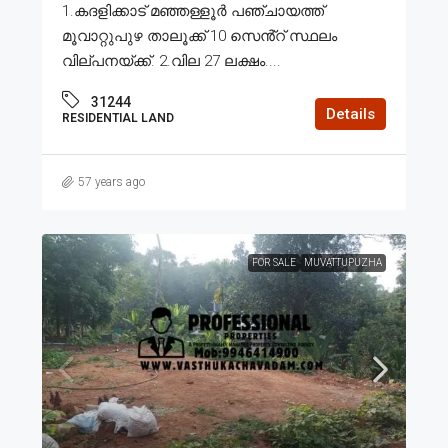
1.കദളിക്കാട് മഞ്ഞള്ളൂർ പഞ്ചായത്ത്
മൂവാറ്റുപുഴ താലൂക്ക് 10 സെൻ്റ് സ്ഥലം
വില്പനയ്ക്ക്. 2.വില 27 ലക്ഷം....
31244
Details
RESIDENTIAL LAND
57 years ago
FOR SALE
MUVATTUPUZHA