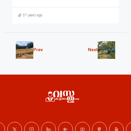
57 years ago
Prev
Next