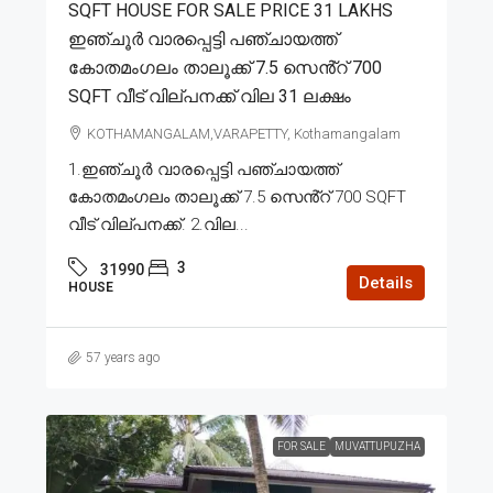
SQFT HOUSE FOR SALE PRICE 31 LAKHS
ഇഞ്ചൂർ വാരപ്പെട്ടി പഞ്ചായത്ത്
കോതമംഗലം താലൂക്ക് 7.5 സെൻ്റ് 700
SQFT വീട് വില്പനക്ക് വില 31 ലക്ഷം
KOTHAMANGALAM,VARAPETTY, Kothamangalam
1.ഇഞ്ചൂർ വാരപ്പെട്ടി പഞ്ചായത്ത്
കോതമംഗലം താലൂക്ക് 7.5 സെൻ്റ് 700 SQFT
വീട് വില്പനക്ക്. 2.വില...
3
31990
Details
HOUSE
57 years ago
FOR SALE
MUVATTUPUZHA