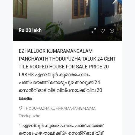
Rs.20 lakh
EZHALLOOR KUMARAMANGALAM
PANCHAYATH THODUPUZHA TALUK 24 CENT
TILE ROOFED HOUSE FOR SALE PRICE 20
LAKHS ഏഴല്ലൂർ കുമാരമംഗലം
പഞ്ചായത്ത് തൊടുപുഴ താലൂക്ക് 24
സെൻ്റ് ഓട് വീട് വില്പനയ്ക്ക് വില 20
ലക്ഷം
THODUPUZHA,KUMARAMARAMGALSAM,
Thodupuzha
1.ഏഴല്ലൂർ കുമാരമംഗലം പഞ്ചായത്ത്
തൊടുപുഴ താലൂക്ക് 24 സെൻ്റ് ഓട് വീട്