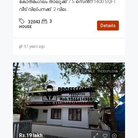
കോതമംഗലം താലൂക്ക് 7.5 സെൻ്റ് 1400 SQFT
വീട് വില്പനക്ക്. 2.വില...
3
32043
Details
HOUSE
57 years ago
FOR SALE
THODUPUZHA
Rs.19 lakh