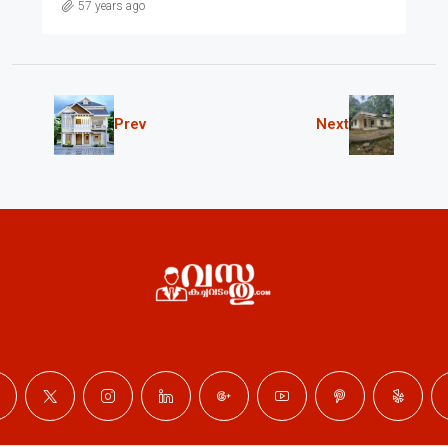
57 years ago
Prev
Next