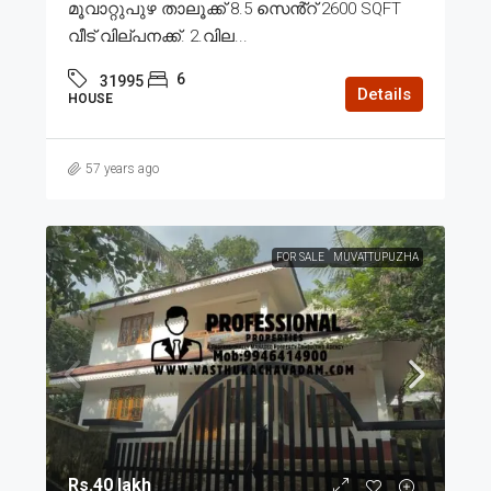
മൂവാറ്റുപുഴ താലൂക്ക് 8.5 സെൻ്റ് 2600 SQFT
വീട് വില്പനക്ക്. 2.വില...
6
31995
Details
HOUSE
57 years ago
FOR SALE
MUVATTUPUZHA
Rs.40 lakh