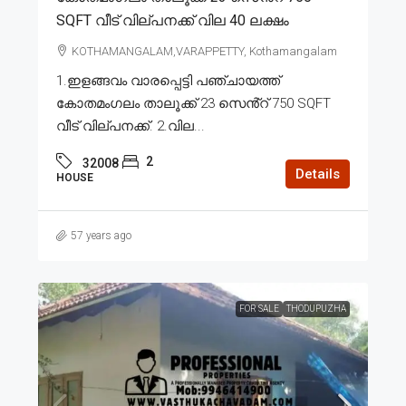
SQFT വീട് വില്പനക്ക് വില 40 ലക്ഷം
KOTHAMANGALAM,VARAPPETTY, Kothamangalam
1.ഇളങ്ങവം വാരപ്പെട്ടി പഞ്ചായത്ത്
കോതമംഗലം താലൂക്ക് 23 സെൻ്റ് 750 SQFT
വീട് വില്പനക്ക്. 2.വില...
2
32008
Details
HOUSE
57 years ago
FOR SALE
THODUPUZHA