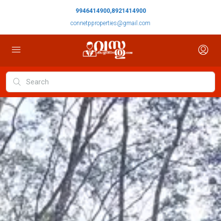
9946414900,8921414900
connetpproperties@gmail.com