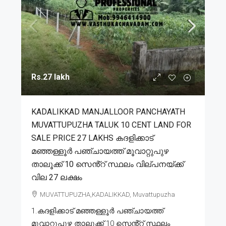
Rs.27 lakh
KADALIKKAD MANJALLOOR PANCHAYATH
MUVATTUPUZHA TALUK 10 CENT LAND FOR
SALE PRICE 27 LAKHS കദളിക്കാട്
മഞ്ഞള്ളൂർ പഞ്ചായത്ത് മൂവാറ്റുപുഴ
താലൂക്ക് 10 സെൻ്റ് സ്ഥലം വില്പനയ്ക്ക്
വില 27 ലക്ഷം
MUVATTUPUZHA,KADALIKKAD, Muvattupuzha
1.കദളിക്കാട് മഞ്ഞള്ളൂർ പഞ്ചായത്ത്
മൂവാറ്റുപുഴ താലൂക്ക് 10 സെൻ്റ് സ്ഥലം