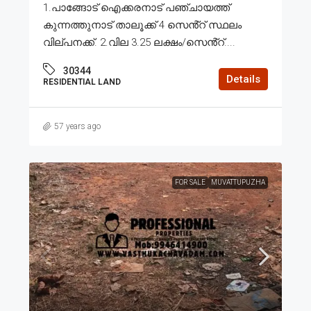
1.പാങ്ങോട് ഐക്കരനാട് പഞ്ചായത്ത്
കുന്നത്തുനാട് താലൂക്ക് 4 സെൻ്റ് സ്ഥലം
വില്പനക്ക്. 2.വില 3.25 ലക്ഷം/സെൻ്റ്....
30344
Details
RESIDENTIAL LAND
57 years ago
FOR SALE
MUVATTUPUZHA