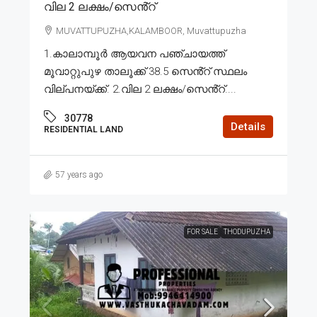
വില 2 ലക്ഷം/സെൻ്റ്
MUVATTUPUZHA,KALAMBOOR, Muvattupuzha
1.കാലാമ്പൂർ ആയവന പഞ്ചായത്ത്
മൂവാറ്റുപുഴ താലൂക്ക് 38.5 സെൻ്റ് സ്ഥലം
വില്പനയ്ക്ക്. 2.വില 2 ലക്ഷം/സെൻ്റ്....
30778
Details
RESIDENTIAL LAND
57 years ago
FOR SALE
THODUPUZHA