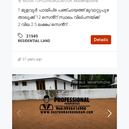
MUVATTUPUZHA,MULAVOOR, Muvattupuzha
1.മുളവൂർ പായിപ്ര പഞ്ചായത്ത് മൂവാറ്റുപുഴ
താലൂക്ക് 12 സെൻ്റ് സ്ഥലം വില്പനയ്ക്ക്.
2.വില 2.5 ലക്ഷം/സെൻ്റ്....
31949
Details
RESIDENTIAL LAND
57 years ago
FOR SALE
MUVATTUPUZHA