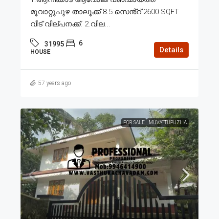
മൂവാറ്റുപുഴ താലൂക്ക് 8.5 സെൻ്റ് 2600 SQFT
വീട് വില്പനക്ക്. 2.വില...
6
31995
Details
HOUSE
57 years ago
FOR SALE
MUVATTUPUZHA