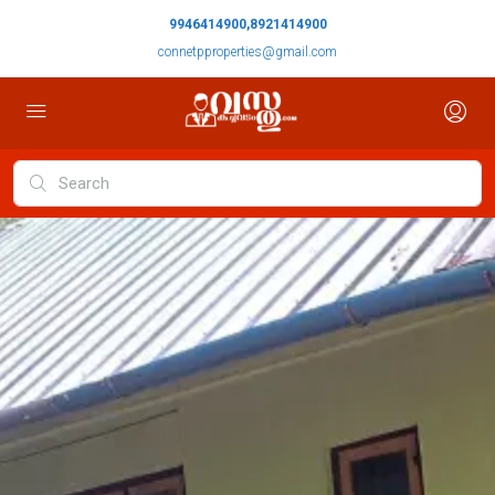
9946414900,8921414900
connetpproperties@gmail.com