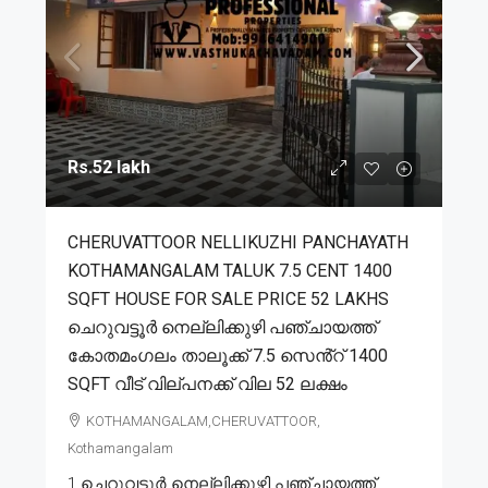
Rs.52 lakh
CHERUVATTOOR NELLIKUZHI PANCHAYATH
KOTHAMANGALAM TALUK 7.5 CENT 1400
SQFT HOUSE FOR SALE PRICE 52 LAKHS
ചെറുവട്ടൂർ നെല്ലിക്കുഴി പഞ്ചായത്ത്
കോതമംഗലം താലൂക്ക് 7.5 സെൻ്റ് 1400
SQFT വീട് വില്പനക്ക് വില 52 ലക്ഷം
KOTHAMANGALAM,CHERUVATTOOR,
Kothamangalam
1.ചെറുവട്ടൂർ നെല്ലിക്കുഴി പഞ്ചായത്ത്