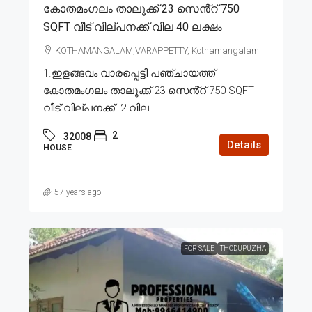
കോതമംഗലം താലൂക്ക് 23 സെൻ്റ് 750
SQFT വീട് വില്പനക്ക് വില 40 ലക്ഷം
KOTHAMANGALAM,VARAPPETTY, Kothamangalam
1.ഇളങ്ങവം വാരപ്പെട്ടി പഞ്ചായത്ത്
കോതമംഗലം താലൂക്ക് 23 സെൻ്റ് 750 SQFT
വീട് വില്പനക്ക്. 2.വില...
2
32008
Details
HOUSE
57 years ago
FOR SALE
THODUPUZHA