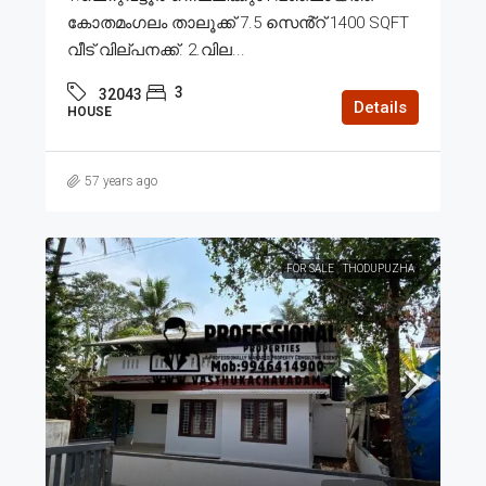
കോതമംഗലം താലൂക്ക് 7.5 സെൻ്റ് 1400 SQFT
വീട് വില്പനക്ക്. 2.വില...
3
32043
Details
HOUSE
57 years ago
FOR SALE
THODUPUZHA