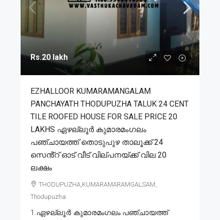
Rs.20 lakh
EZHALLOOR KUMARAMANGALAM
PANCHAYATH THODUPUZHA TALUK 24 CENT
TILE ROOFED HOUSE FOR SALE PRICE 20
LAKHS ഏഴല്ലൂർ കുമാരമംഗലം
പഞ്ചായത്ത് തൊടുപുഴ താലൂക്ക് 24
സെൻ്റ് ഓട് വീട് വില്പനയ്ക്ക് വില 20
ലക്ഷം
THODUPUZHA,KUMARAMARAMGALSAM,
Thodupuzha
1.ഏഴല്ലൂർ കുമാരമംഗലം പഞ്ചായത്ത്