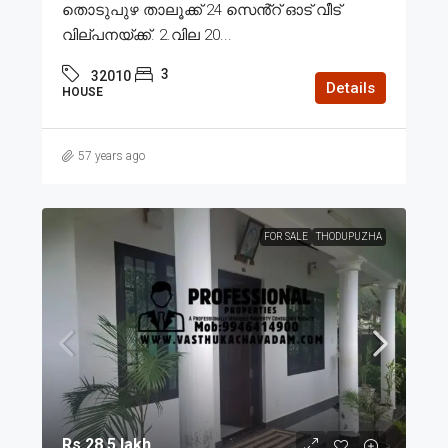
തൊടുപുഴ താലൂക്ക് 24 സെൻ്റ് ഓട് വീട്
വില്പനയ്ക്ക്. 2.വില 20...
3
32010
Details
HOUSE
57 years ago
FOR SALE
THODUPUZHA
Rs.28.5 lakh