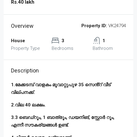
Rs.40 lakh
Overview
Property ID:
VK24794
House
3
1
Property Type
Bedrooms
Bathroom
Description
1.മേക്കടമ്പ് വാളകം മൂവാറ്റുപുഴ 35 സെൻ്റ് വീട്
വില്പനക്ക്.
2.വില 40 ലക്ഷം.
3.3 ബെഡ്‌റൂം, 1 ബാത്രൂം, ഡയനിങ്, സ്റ്റോർ റൂം,
എന്നീ സൗകര്യങ്ങൾ ഉണ്ട്.