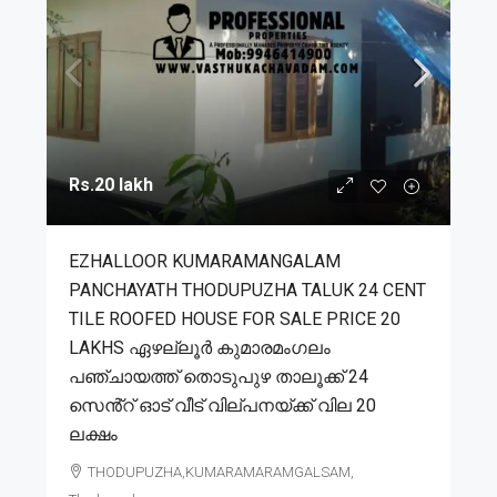
Rs.20 lakh
EZHALLOOR KUMARAMANGALAM
PANCHAYATH THODUPUZHA TALUK 24 CENT
TILE ROOFED HOUSE FOR SALE PRICE 20
LAKHS ഏഴല്ലൂർ കുമാരമംഗലം
പഞ്ചായത്ത് തൊടുപുഴ താലൂക്ക് 24
സെൻ്റ് ഓട് വീട് വില്പനയ്ക്ക് വില 20
ലക്ഷം
THODUPUZHA,KUMARAMARAMGALSAM,