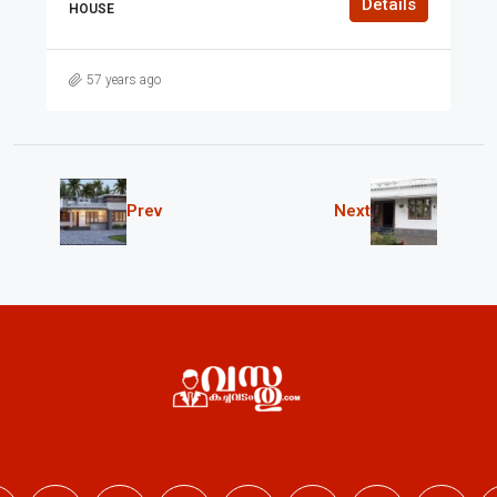
Details
HOUSE
57 years ago
Prev
Next