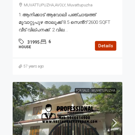
MUVATTUPUZHA,AVOLY, Muvattupuzha
1.ആനിക്കാട് ആവോലി പഞ്ചായത്ത്
മൂവാറ്റുപുഴ താലൂക്ക് 8.5 സെൻ്റ് 2600 SQFT
വീട് വില്പനക്ക്. 2.വില...
6
31995
Details
HOUSE
57 years ago
FOR SALE
MUVATTUPUZHA