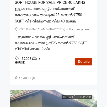
SQFT HOUSE FOR SALE PRICE 40 LAKHS
ഇളങ്ങവം വാരപ്പെട്ടി പഞ്ചായത്ത്
കോതമംഗലം താലൂക്ക് 23 സെൻ്റ് 750
SQFT വീട് വില്പനക്ക് വില 40 ലക്ഷം
KOTHAMANGALAM,VARAPPETTY, Kothamangalam
1.ഇളങ്ങവം വാരപ്പെട്ടി പഞ്ചായത്ത്
കോതമംഗലം താലൂക്ക് 23 സെൻ്റ് 750 SQFT
വീട് വില്പനക്ക്. 2.വില...
2
32008
Details
HOUSE
57 years ago
FOR SALE
THODUPUZHA