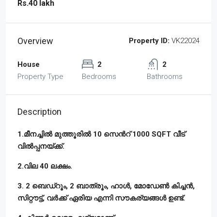
Rs.40 lakh
Overview
Property ID:
VK22024
House
2
2
Property Type
Bedrooms
Bathrooms
Description
1.മീനച്ചിൽ മുത്തൂരിൽ 10 സെൻറ് 1000 SQFT വീട്
വിൽപ്പനയ്ക്ക്.
2.വില 40 ലക്ഷം.
3. 2 ബെഡ്‌റൂം, 2 ബാത്രൂം, ഹാൾ, മോഡേൺ കിച്ചൻ,
സിറ്റൗട്ട്, വർക്ക് ഏരിയ എന്നി സൗകര്യങ്ങൾ ഉണ്ട്.