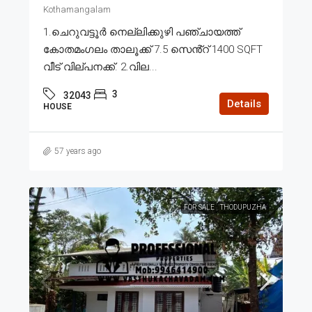
Kothamangalam
1.ചെറുവട്ടൂർ നെല്ലിക്കുഴി പഞ്ചായത്ത്
കോതമംഗലം താലൂക്ക് 7.5 സെൻ്റ് 1400 SQFT
വീട് വില്പനക്ക്. 2.വില...
3
32043
Details
HOUSE
57 years ago
FOR SALE
THODUPUZHA