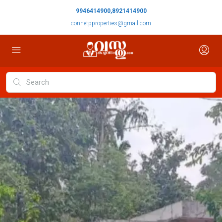
9946414900,8921414900
connetpproperties@gmail.com