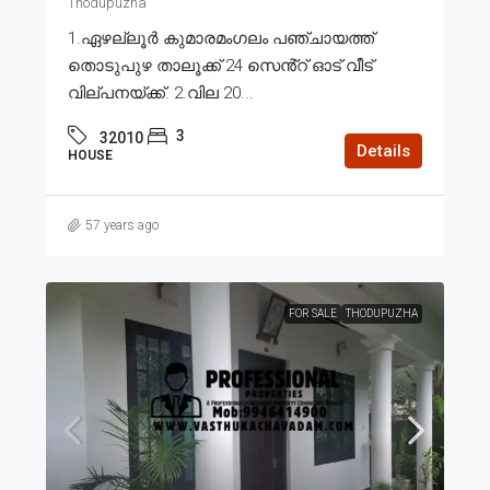
Thodupuzha
1.ഏഴല്ലൂർ കുമാരമംഗലം പഞ്ചായത്ത്
തൊടുപുഴ താലൂക്ക് 24 സെൻ്റ് ഓട് വീട്
വില്പനയ്ക്ക്. 2.വില 20...
3
32010
Details
HOUSE
57 years ago
FOR SALE
THODUPUZHA