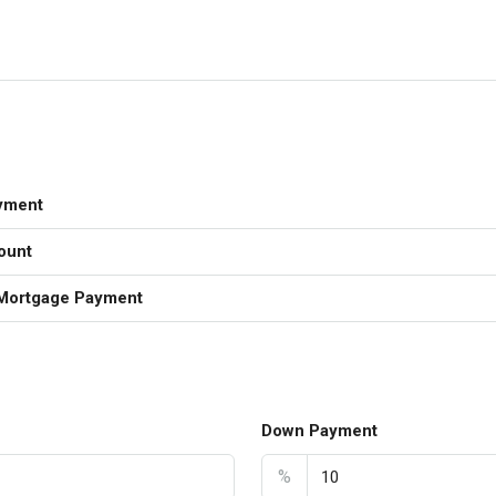
yment
ount
Mortgage Payment
Down Payment
%