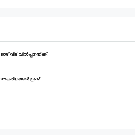
് വീട് വിൽപ്പനയ്ക്ക്.
 സൗകര്യങ്ങൾ ഉണ്ട്.