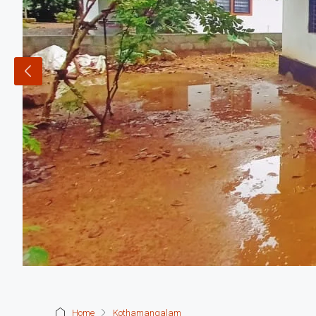
Home
Kothamangalam