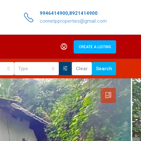
9946414900,8921414900
connetpproperties@gmail.com
CREATE A LISTING
Type
Clear
Search