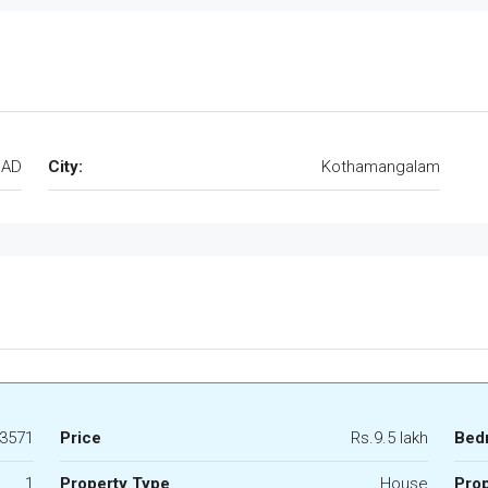
CAD
City:
Kothamangalam
3571
Price
Rs.9.5 lakh
Bed
1
Property Type
House
Prop