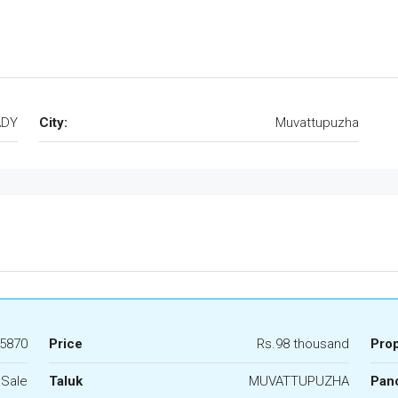
ADY
City:
Muvattupuzha
5870
Price
Rs.98 thousand
Pro
 Sale
Taluk
MUVATTUPUZHA
Panc