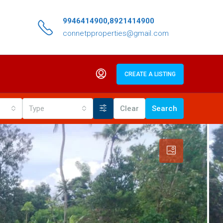
9946414900,8921414900
connetpproperties@gmail.com
CREATE A LISTING
Type
Clear
Search