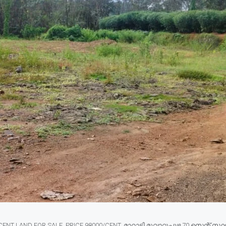
 LAND FOR SALE, PRICE 98000/CENT. മാറാടി മുവാറ്റുപുഴ 70 സെന്റ് സ്ഥലം