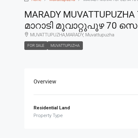
MARADY MUVATTUPUZHA 70
മാറാടി മുവാറ്റുപുഴ 70 സെന
MUVATTUPUZHA,MARADY, Muvattupuzha
FOR SALE
MUVATTUPUZHA
Overview
Residential Land
Property Type