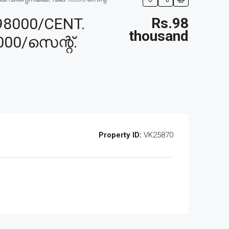
98000/CENT.
Rs.98
thousand
000/സെന്റ്.
Property ID:
VK25870