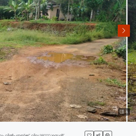
8
 വിൽപ്പനയ്ക്ക്, വില 98000/സെന്റ്.