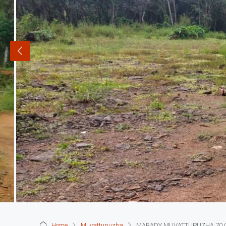
Home
Muvattupuzha
MARADY MUVATTUPUZHA 70 CENT