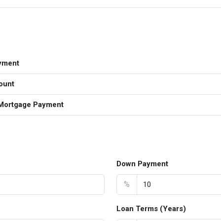
yment
ount
Mortgage Payment
Down Payment
%
Loan Terms (Years)