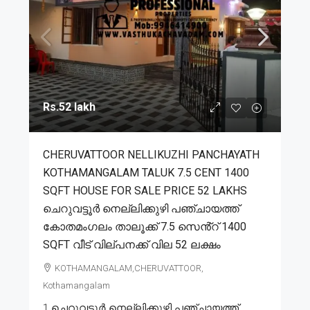
Rs.52 lakh
CHERUVATTOOR NELLIKUZHI PANCHAYATH
KOTHAMANGALAM TALUK 7.5 CENT 1400
SQFT HOUSE FOR SALE PRICE 52 LAKHS
ചെറുവട്ടൂർ നെല്ലിക്കുഴി പഞ്ചായത്ത്
കോതമംഗലം താലൂക്ക് 7.5 സെൻ്റ് 1400
SQFT വീട് വില്പനക്ക് വില 52 ലക്ഷം
KOTHAMANGALAM,CHERUVATTOOR,
Kothamangalam
1.ചെറുവട്ടൂർ നെല്ലിക്കുഴി പഞ്ചായത്ത്