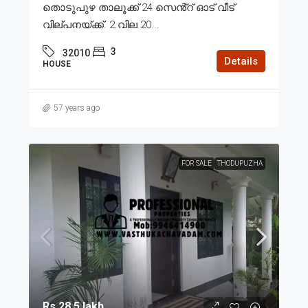
തൊടുപുഴ താലൂക്ക് 24 സെൻ്റ് ഓട് വീട്
വില്പനയ്ക്ക്. 2.വില 20...
3
32010
Details
HOUSE
57 years ago
FOR SALE
THODUPUZHA
Rs.28.5 lakh