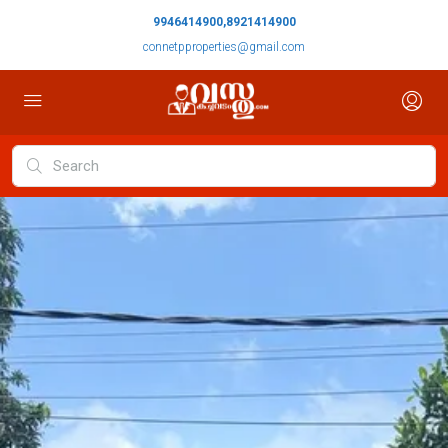
9946414900,8921414900
connetpproperties@gmail.com