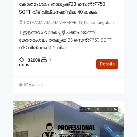
കോതമംഗലം താലൂക്ക് 23 സെൻ്റ് 750
SQFT വീട് വില്പനക്ക് വില 40 ലക്ഷം
KOTHAMANGALAM,VARAPPETTY, Kothamangalam
1.ഇളങ്ങവം വാരപ്പെട്ടി പഞ്ചായത്ത്
കോതമംഗലം താലൂക്ക് 23 സെൻ്റ് 750 SQFT
വീട് വില്പനക്ക്. 2.വില...
2
32008
Details
HOUSE
57 years ago
FOR SALE
THODUPUZHA