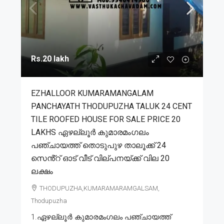
Rs.20 lakh
EZHALLOOR KUMARAMANGALAM
PANCHAYATH THODUPUZHA TALUK 24 CENT
TILE ROOFED HOUSE FOR SALE PRICE 20
LAKHS ഏഴല്ലൂർ കുമാരമംഗലം
പഞ്ചായത്ത് തൊടുപുഴ താലൂക്ക് 24
സെൻ്റ് ഓട് വീട് വില്പനയ്ക്ക് വില 20
ലക്ഷം
THODUPUZHA,KUMARAMARAMGALSAM,
Thodupuzha
1.ഏഴല്ലൂർ കുമാരമംഗലം പഞ്ചായത്ത്