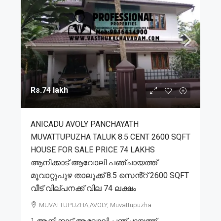
Rs.74 lakh
ANICADU AVOLY PANCHAYATH
MUVATTUPUZHA TALUK 8.5 CENT 2600 SQFT
HOUSE FOR SALE PRICE 74 LAKHS
ആനിക്കാട് ആവോലി പഞ്ചായത്ത്
മൂവാറ്റുപുഴ താലൂക്ക് 8.5 സെൻ്റ് 2600 SQFT
വീട് വില്പനക്ക് വില 74 ലക്ഷം
MUVATTUPUZHA,AVOLY, Muvattupuzha
1.ആനിക്കാട് ആവോലി പഞ്ചായത്ത്