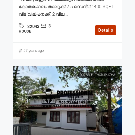
കോതമംഗലം താലൂക്ക് 7.5 സെൻ്റ് 1400 SQFT
വീട് വില്പനക്ക്. 2.വില...
3
32043
Details
HOUSE
57 years ago
FOR SALE
THODUPUZHA