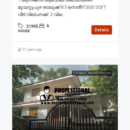
മൂവാറ്റുപുഴ താലൂക്ക് 8.5 സെൻ്റ് 2600 SQFT
വീട് വില്പനക്ക്. 2.വില...
6
31995
Details
HOUSE
57 years ago
FOR SALE
MUVATTUPUZHA