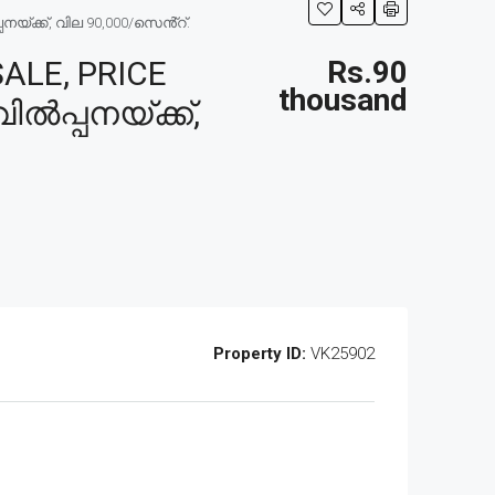
്ക്ക്, വില 90,000/സെൻ്റ്.
LE, PRICE
Rs.90
thousand
ൽപ്പനയ്ക്ക്,
Property ID:
VK25902