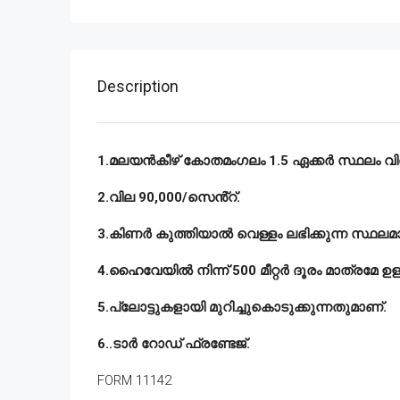
Description
1.മലയൻകീഴ് കോതമംഗലം 1.5 ഏക്കർ സ്ഥലം വിൽപ
2.വില 90,000/സെൻ്റ്.
3.കിണർ കുത്തിയാൽ വെള്ളം ലഭിക്കുന്ന സ്ഥലമ
4.ഹൈവേയിൽ നിന്ന് 500 മീറ്റർ ദൂരം മാത്രമേ ഉള്
5.പ്ലോട്ടുകളായി മുറിച്ചുകൊടുക്കുന്നതുമാണ്.
6..ടാർ റോഡ് ഫ്രണ്ടേജ്.
FORM 11142