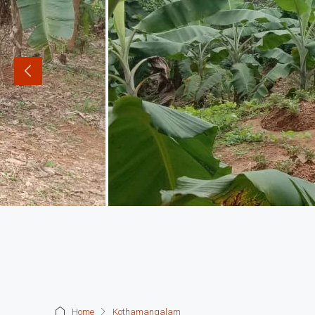
Home
Kothamangalam