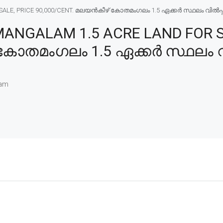
E, PRICE 90,000/CENT. മലയൻകീഴ് കോതമംഗലം 1.5 ഏക്കർ സ്ഥലം വിൽപ്പനയ
NGALAM 1.5 ACRE LAND FOR SA
കോതമംഗലം 1.5 ഏക്കർ സ്ഥലം വി
am