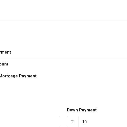
yment
ount
Mortgage Payment
Down Payment
%