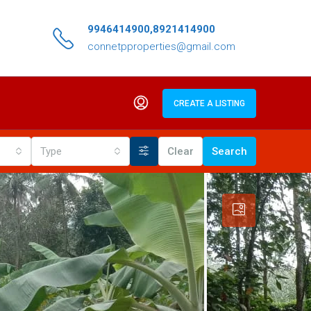
9946414900,8921414900
connetpproperties@gmail.com
CREATE A LISTING
Type
Clear
Search