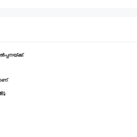
്പനയ്ക്ക്.
ാണ്.
ളൂ.