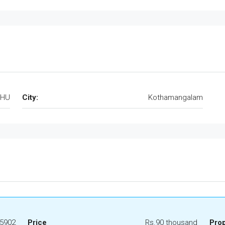
ZHU
City:
Kothamangalam
5902
Price
Rs.90 thousand
Pro