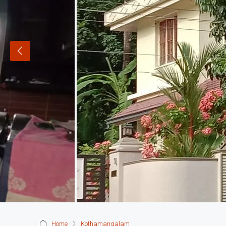
Home
Kothamangalam