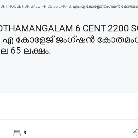
T HOUSE FOR SALE, PRICE 65 LAKHS. എം.എ കോളേജ് ജംഗ്ഷൻ കോതമംഗലം 6 
OTHAMANGALAM 6 CENT 2200 S
 എം.എ കോളേജ് ജംഗ്ഷൻ കോതമംഗല
ില 65 ലക്ഷം.
3