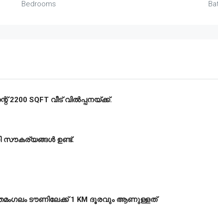
Bedrooms
Ba
200 SQFT വീട് വിൽപ്പനയ്ക്ക്.
നി സൗകര്യങ്ങൾ ഉണ്ട്.
കോതമംഗലം ടൗണിലേക്ക് 1 KM ദൂരവും ആണുള്ളത്