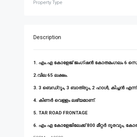
Property Type
Description
1. എം.എ കോളേജ് ജംഗ്ഷൻ കോതമംഗലം 6 സെന്റ് 2
2.വില 65 ലക്ഷം.
3. 3 ബെഡ്‌റൂം, 3 ബാത്രൂം, 2 ഹാൾ, കിച്ചൻ എന്
4. കിണർ വെള്ളം ലഭ്യമാണ്.
5. TAR ROAD FRONTAGE
6. എം എ കോളേജിലേക്ക് 800 മീറ്റർ ദൂരവും, 