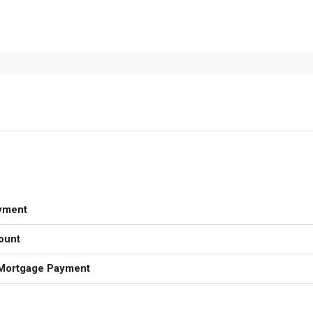
yment
ount
Mortgage Payment