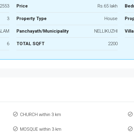
2553
Price
Rs.65 lakh
Bed
3
Property Type
House
Prop
ALAM
Panchayath/Municipality
NELLIKUZHI
Vill
6
TOTAL SQFT
2200
CHURCH within 3 km
MOSQUE within 3 km