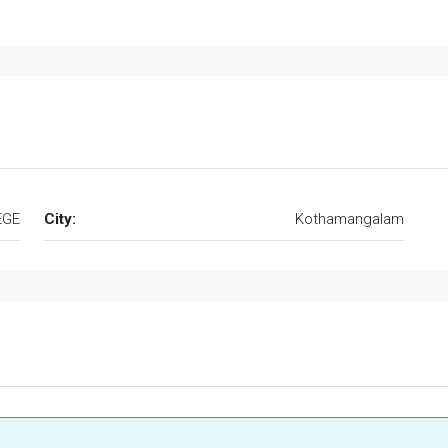
EGE
City:
Kothamangalam