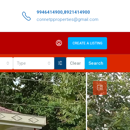
9946414900,8921414900
connetpproperties@gmail.com
CREATE A LISTING
Type
Clear
Search