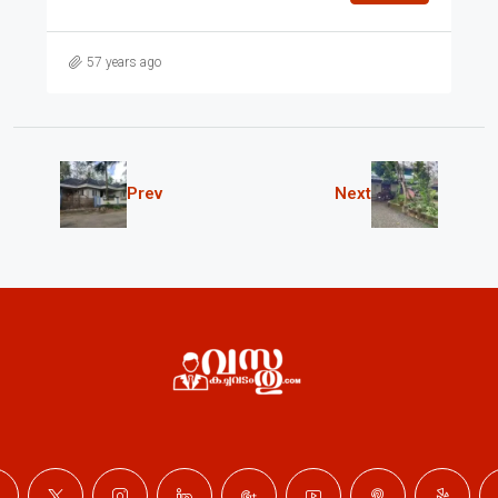
57 years ago
Prev
Next