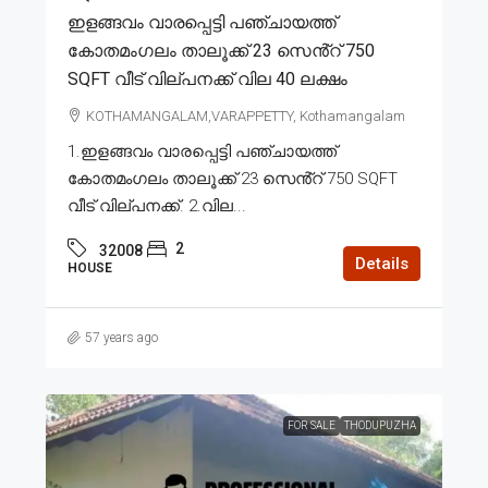
ഇളങ്ങവം വാരപ്പെട്ടി പഞ്ചായത്ത്
കോതമംഗലം താലൂക്ക് 23 സെൻ്റ് 750
SQFT വീട് വില്പനക്ക് വില 40 ലക്ഷം
KOTHAMANGALAM,VARAPPETTY, Kothamangalam
1.ഇളങ്ങവം വാരപ്പെട്ടി പഞ്ചായത്ത്
കോതമംഗലം താലൂക്ക് 23 സെൻ്റ് 750 SQFT
വീട് വില്പനക്ക്. 2.വില...
2
32008
Details
HOUSE
57 years ago
FOR SALE
THODUPUZHA