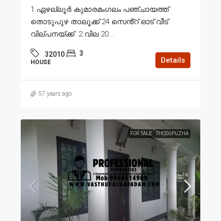
1.ഏഴല്ലൂർ കുമാരമംഗലം പഞ്ചായത്ത്
തൊടുപുഴ താലൂക്ക് 24 സെൻ്റ് ഓട് വീട്
വില്പനയ്ക്ക്. 2.വില 20...
3
32010
Details
HOUSE
57 years ago
FOR SALE
THODUPUZHA