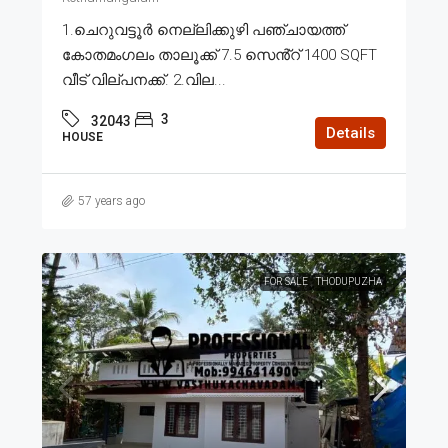
1.ചെറുവട്ടൂർ നെല്ലിക്കുഴി പഞ്ചായത്ത്
കോതമംഗലം താലൂക്ക് 7.5 സെൻ്റ് 1400 SQFT
വീട് വില്പനക്ക്. 2.വില...
3
32043
Details
HOUSE
57 years ago
FOR SALE
THODUPUZHA