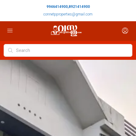
9946414900,8921414900
connetpproperties@gmail.com