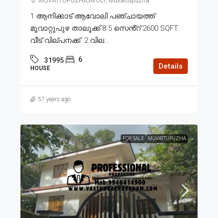
MUVATTUPUZHA,AVOLY, Muvattupuzha
1.ആനിക്കാട് ആവോലി പഞ്ചായത്ത്
മൂവാറ്റുപുഴ താലൂക്ക് 8.5 സെൻ്റ് 2600 SQFT
വീട് വില്പനക്ക്. 2.വില...
6
31995
Details
HOUSE
57 years ago
FOR SALE
MUVATTUPUZHA