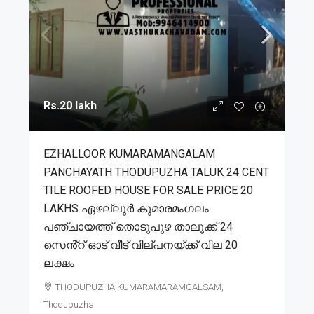
Rs.20 lakh
EZHALLOOR KUMARAMANGALAM
PANCHAYATH THODUPUZHA TALUK 24 CENT
TILE ROOFED HOUSE FOR SALE PRICE 20
LAKHS ഏഴല്ലൂർ കുമാരമംഗലം
പഞ്ചായത്ത് തൊടുപുഴ താലൂക്ക് 24
സെൻ്റ് ഓട് വീട് വില്പനയ്ക്ക് വില 20
ലക്ഷം
THODUPUZHA,KUMARAMARAMGALSAM,
Thodupuzha