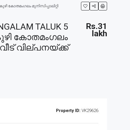
ുഴി കോതമംഗലം മുനിസിപ്പാലിറ്റി
NGALAM TALUK 5
Rs.31
lakh
തുകുഴി കോതമംഗലം
ീട് വില്പനയ്ക്ക്
Property ID:
VK29626