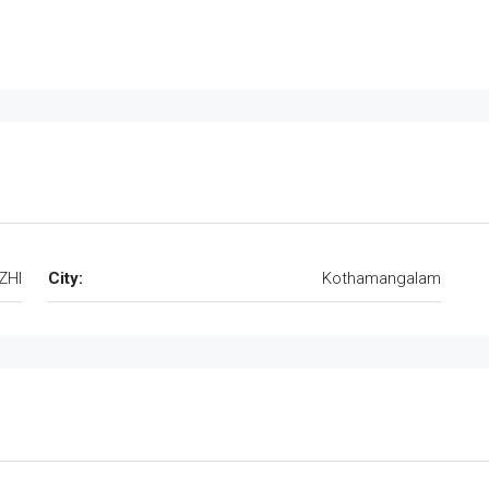
ZHI
City:
Kothamangalam