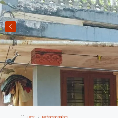
Home
Kothamangalam