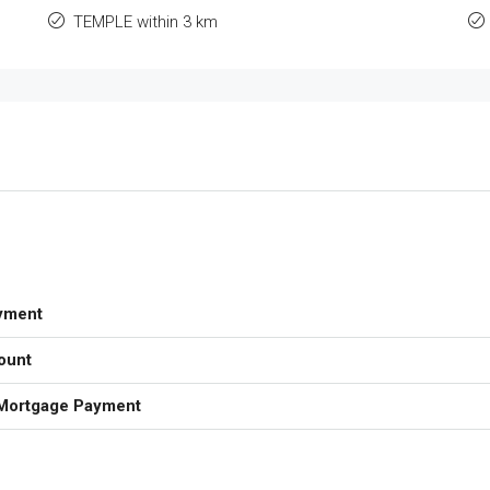
TEMPLE within 3 km
yment
ount
Mortgage Payment