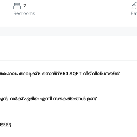
2
Bedrooms
Ba
ംഗലം താലൂക്ക് 5 സെൻ്റ് 650 SQFT വീട് വില്പനയ്ക്ക്.
്ചൻ, വർക്ക് ഏരിയ എന്നീ സൗകര്യങ്ങൾ ഉണ്ട്.
ഉള്ളൂ.