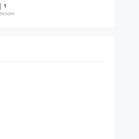
1
throom