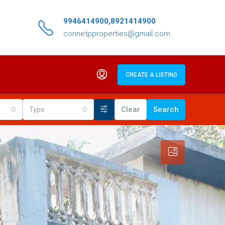
9946414900,8921414900
connetpproperties@gmail.com
CREATE A LISTING
Type
Clear
Search