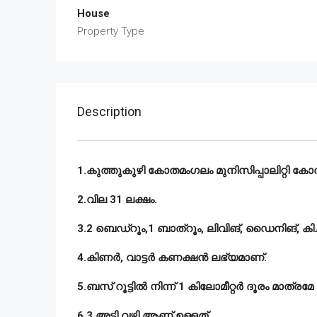
House
Property Type
Description
1.കുത്തുകുഴി കോതമംഗലം മുനിസിപ്പാലിറ്റി കോതമ
2.വില 31 ലക്ഷം.
3.2 ബെഡ്റൂം,1 ബാത്റൂം, ലിവിങ്, ഡൈനിങ്, കിച
4.കിണർ, വാട്ടർ കണക്ഷൻ ലഭ്യമാണ്.
5.ബസ് റൂട്ടിൽ നിന്ന് 1 കിലോമീറ്റർ ദൂരം മാത്രമേ 
6.3 അടി വഴി ആണ് ഉള്ളത്.