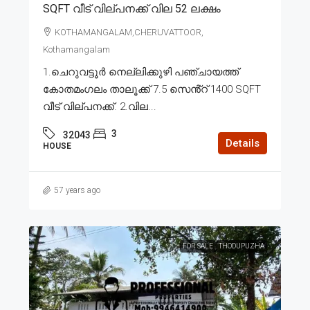
SQFT വീട് വില്പനക്ക് വില 52 ലക്ഷം
KOTHAMANGALAM,CHERUVATTOOR,
Kothamangalam
1.ചെറുവട്ടൂർ നെല്ലിക്കുഴി പഞ്ചായത്ത്
കോതമംഗലം താലൂക്ക് 7.5 സെൻ്റ് 1400 SQFT
വീട് വില്പനക്ക്. 2.വില...
3
32043
Details
HOUSE
57 years ago
FOR SALE
THODUPUZHA