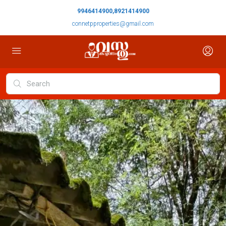
9946414900,8921414900
connetpproperties@gmail.com