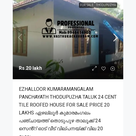
FOR SALE
THODUPUZHA
Rs.20 lakh
EZHALLOOR KUMARAMANGALAM
PANCHAYATH THODUPUZHA TALUK 24 CENT
TILE ROOFED HOUSE FOR SALE PRICE 20
LAKHS ഏഴല്ലൂർ കുമാരമംഗലം
പഞ്ചായത്ത് തൊടുപുഴ താലൂക്ക് 24
സെൻ്റ് ഓട് വീട് വില്പനയ്ക്ക് വില 20