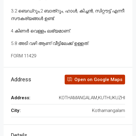
3.2 ബെഡ്റൂം,2 ബാത്റൂം, ഹാൾ, കിച്ചൻ, സിറ്റൗട്ട് എന്നീ
സൗകര്യങ്ങൾ ഉണ്ട്.
4.കിണർ വെള്ളം ലഭ്യമാണ്.
5.8 അടി വഴി ആണ് വീട്ടിലേക്ക് ഉള്ളത്.
FORM 11429
Address
Open on Google Maps
Address:
KOTHAMANGALAM,KUTHUKUZHI
City:
Kothamangalam
Details