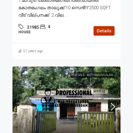
1.മാവുടി പല്ലാരിമംഗലം പഞ്ചായത്ത്
കോതമംഗലം താലൂക്ക് 10 സെൻ്റ് 2500 SQFT
വീട് വില്പനക്ക്. 2.വില...
4
31985
Details
HOUSE
57 years ago
FOR SALE
KOTHAMANGALAM