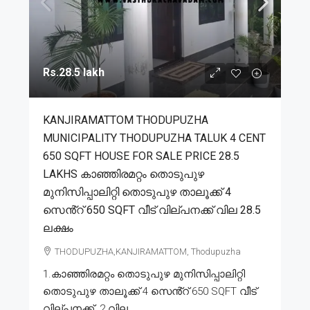
Rs.28.5 lakh
KANJIRAMATTOM THODUPUZHA
MUNICIPALITY THODUPUZHA TALUK 4 CENT
650 SQFT HOUSE FOR SALE PRICE 28.5
LAKHS കാഞ്ഞിരമറ്റം തൊടുപുഴ
മുനിസിപ്പാലിറ്റി തൊടുപുഴ താലൂക്ക് 4
സെൻ്റ് 650 SQFT വീട് വില്പനക്ക് വില 28.5
ലക്ഷം
THODUPUZHA,KANJIRAMATTOM, Thodupuzha
1.കാഞ്ഞിരമറ്റം തൊടുപുഴ മുനിസിപ്പാലിറ്റി
തൊടുപുഴ താലൂക്ക് 4 സെൻ്റ് 650 SQFT വീട്
വില്പനക്ക്. 2.വില...