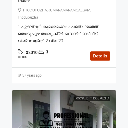
ലക്ഷം
THODUPUZHA,KUMARAMARAMGALSAM,
Thodupuzha
1.ഏഴല്ലൂർ കുമാരമംഗലം പഞ്ചായത്ത്
തൊടുപുഴ താലൂക്ക് 24 സെൻ്റ് ഓട് വീട്
വില്പനയ്ക്ക്. 2.വില 20...
3
32010
Details
HOUSE
57 years ago
FOR SALE
THODUPUZHA