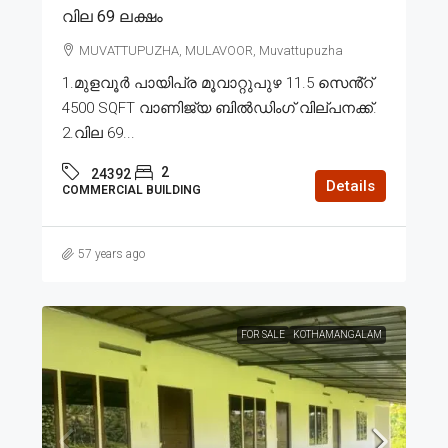
വില 69 ലക്ഷം
MUVATTUPUZHA, MULAVOOR, Muvattupuzha
1.മുളവൂർ പായിപ്ര മൂവാറ്റുപുഴ 11.5 സെൻ്റ്
4500 SQFT വാണിജ്യ ബിൽഡിംഗ് വില്പനക്ക്.
2.വില 69...
2
24392
Details
COMMERCIAL BUILDING
57 years ago
FOR SALE
KOTHAMANGALAM