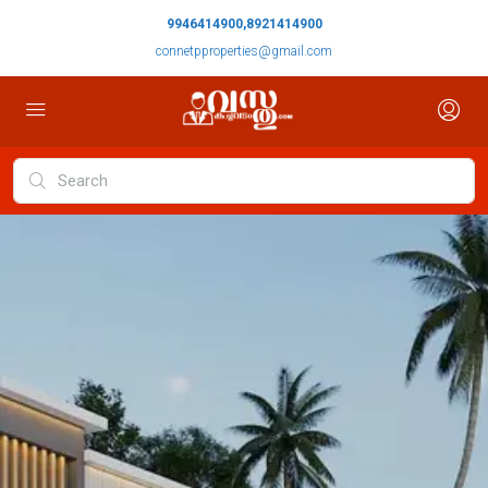
9946414900,8921414900
connetpproperties@gmail.com