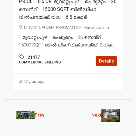
PRICE – 6.5 CR. മൂവാറ്റുപുഴ – പെരുമറ്റം – 26
സെൻറ് – 15000 SQFT ബിൽഡിംഗ്
വിൽപനയ്ക്ക്, വില – 6.5 കോടി.
MUVATTUPUZHA, PERUMATTOM, Muvattupuzha
1.മൂവാറ്റുപുഴ – പെരുമറ്റം – 26 സെൻ്റ് –
15000 SQFT ബിൽഡിംഗ് വില്പനയ്ക്ക്. 2.വില...
21477
Details
COMMERCIAL BUILDING
57 years ago
Prev
Next