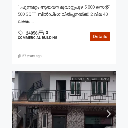
1.പുന്നമറ്റം ആയവന മുവാറ്റുപുഴ 5.800 സെന്റ്
500 SQFT ബിൽഡിംഗ്‌ വിൽപ്പനയ്ക്ക്. 2.വില 40
ലക്ഷം....
3
24856
Details
COMMERCIAL BUILDING
57 years ago
FOR SALE
MUVATTUPUZHA