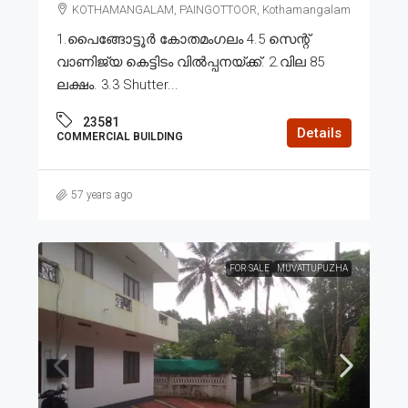
KOTHAMANGALAM, PAINGOTTOOR, Kothamangalam
1.പൈങ്ങോട്ടൂർ കോതമംഗലം 4.5 സെന്റ്
വാണിജ്യ കെട്ടിടം വിൽപ്പനയ്ക്ക്. 2.വില 85
ലക്ഷം. 3.3 Shutter...
23581
Details
COMMERCIAL BUILDING
57 years ago
FOR SALE
MUVATTUPUZHA