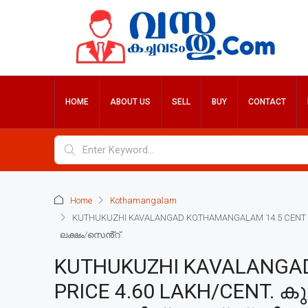
HOME
ABOUT US
SELL
BUY
CONTACT
Home
Kothamangalam
KUTHUKUZHI KAVALANGAD KOTHAMANGALAM 14.5 CENT LAN
ലക്ഷം/സെൻ്റ്.
KUTHUKUZHI KAVALANGAD
PRICE 4.60 LAKH/CENT. 