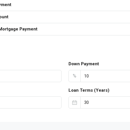
yment
ount
Mortgage Payment
Down Payment
%
Loan Terms (Years)