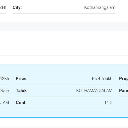
ZHI
City:
Kothamangalam
4336
Price
Rs.4.6 lakh
Pro
 Sale
Taluk
KOTHAMANGALAM
Panc
ALAM
Cent
14.5