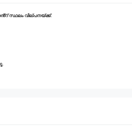
റ് സ്ഥലം വില്പനയ്ക്ക്.
ൂ.