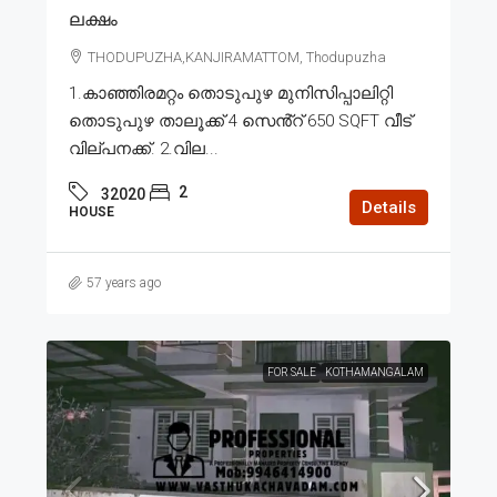
ലക്ഷം
THODUPUZHA,KANJIRAMATTOM, Thodupuzha
1.കാഞ്ഞിരമറ്റം തൊടുപുഴ മുനിസിപ്പാലിറ്റി
തൊടുപുഴ താലൂക്ക് 4 സെൻ്റ് 650 SQFT വീട്
വില്പനക്ക്. 2.വില...
2
32020
Details
HOUSE
57 years ago
FOR SALE
KOTHAMANGALAM