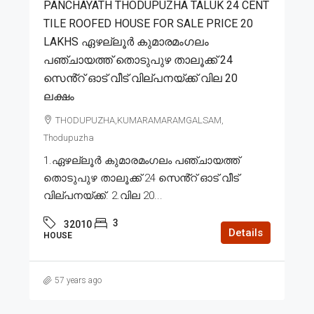
PANCHAYATH THODUPUZHA TALUK 24 CENT
TILE ROOFED HOUSE FOR SALE PRICE 20
LAKHS ഏഴല്ലൂർ കുമാരമംഗലം
പഞ്ചായത്ത് തൊടുപുഴ താലൂക്ക് 24
സെൻ്റ് ഓട് വീട് വില്പനയ്ക്ക് വില 20
ലക്ഷം
THODUPUZHA,KUMARAMARAMGALSAM,
Thodupuzha
1.ഏഴല്ലൂർ കുമാരമംഗലം പഞ്ചായത്ത്
തൊടുപുഴ താലൂക്ക് 24 സെൻ്റ് ഓട് വീട്
വില്പനയ്ക്ക്. 2.വില 20...
3
32010
Details
HOUSE
57 years ago