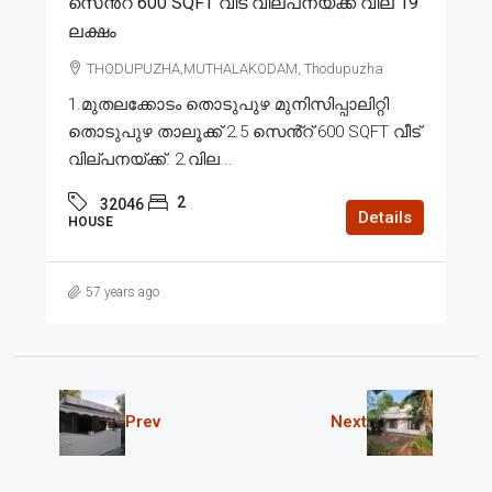
സെൻ്റ് 600 SQFT വീട് വില്പനയ്ക്ക് വില 19
ലക്ഷം
THODUPUZHA,MUTHALAKODAM, Thodupuzha
1.മുതലക്കോടം തൊടുപുഴ മുനിസിപ്പാലിറ്റി
തൊടുപുഴ താലൂക്ക് 2.5 സെൻ്റ് 600 SQFT വീട്
വില്പനയ്ക്ക്. 2.വില...
2
32046
Details
HOUSE
57 years ago
Prev
Next