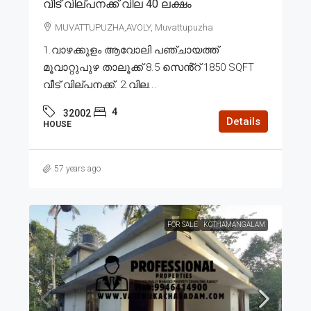
വീട് വില്പനക്ക് വില 40 ലക്ഷം
MUVATTUPUZHA,AVOLY, Muvattupuzha
1.വാഴക്കുളം ആവോലി പഞ്ചായത്ത്
മൂവാറ്റുപുഴ താലൂക്ക് 8.5 സെൻ്റ് 1850 SQFT
വീട് വില്പനക്ക്. 2.വില...
4
32002
Details
HOUSE
57 years ago
FOR SALE
KOTHAMANGALAM