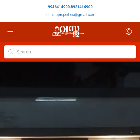
9946414900,8921414900
connetpproperties@gmail.com