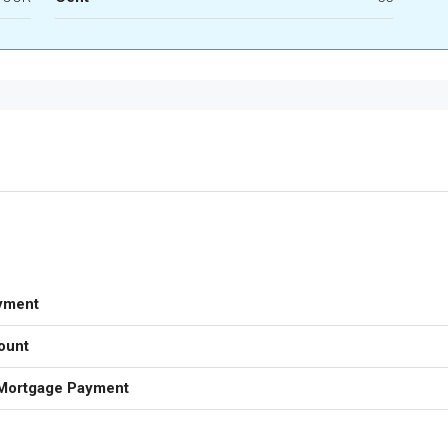
yment
ount
Mortgage Payment