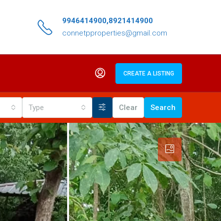
9946414900,8921414900
connetpproperties@gmail.com
CREATE A LISTING
Type
Clear
Search