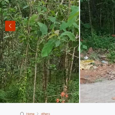
Home
others