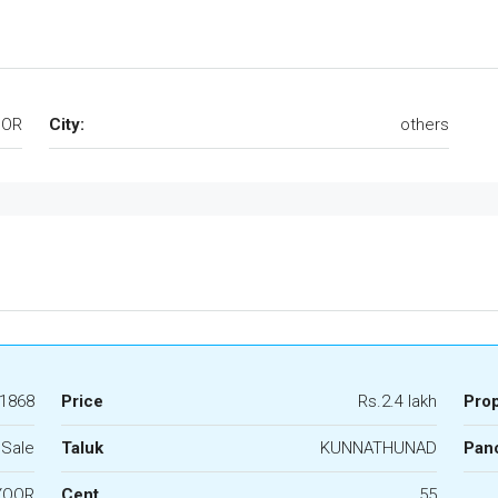
OOR
City:
others
1868
Price
Rs.2.4 lakh
Pro
 Sale
Taluk
KUNNATHUNAD
Panc
YOOR
Cent
55