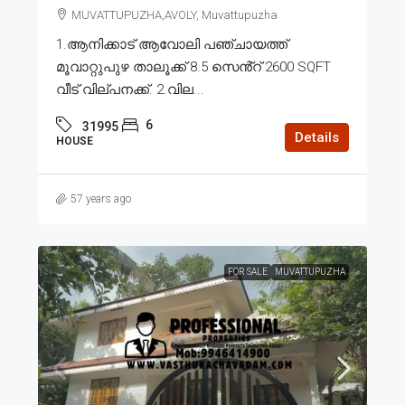
MUVATTUPUZHA,AVOLY, Muvattupuzha
1.ആനിക്കാട് ആവോലി പഞ്ചായത്ത്
മൂവാറ്റുപുഴ താലൂക്ക് 8.5 സെൻ്റ് 2600 SQFT
വീട് വില്പനക്ക്. 2.വില...
6
31995
Details
HOUSE
57 years ago
FOR SALE
MUVATTUPUZHA