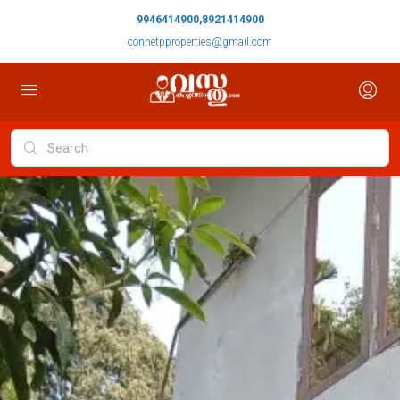
9946414900,8921414900
connetpproperties@gmail.com