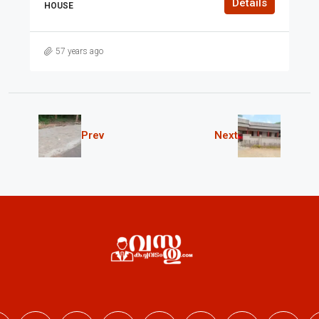
Details
HOUSE
57 years ago
Prev
Next