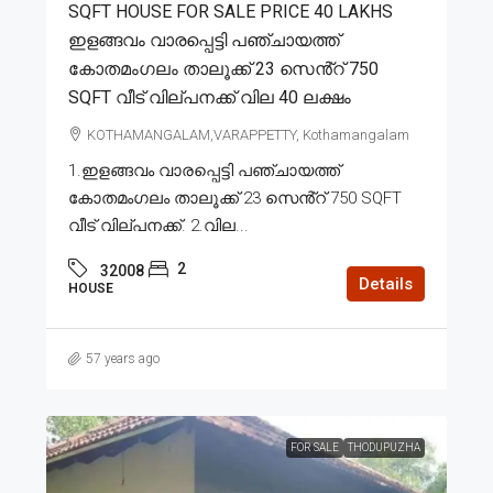
SQFT HOUSE FOR SALE PRICE 40 LAKHS
ഇളങ്ങവം വാരപ്പെട്ടി പഞ്ചായത്ത്
കോതമംഗലം താലൂക്ക് 23 സെൻ്റ് 750
SQFT വീട് വില്പനക്ക് വില 40 ലക്ഷം
KOTHAMANGALAM,VARAPPETTY, Kothamangalam
1.ഇളങ്ങവം വാരപ്പെട്ടി പഞ്ചായത്ത്
കോതമംഗലം താലൂക്ക് 23 സെൻ്റ് 750 SQFT
വീട് വില്പനക്ക്. 2.വില...
2
32008
Details
HOUSE
57 years ago
FOR SALE
THODUPUZHA