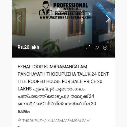
Rs.20 lakh
EZHALLOOR KUMARAMANGALAM
PANCHAYATH THODUPUZHA TALUK 24 CENT
TILE ROOFED HOUSE FOR SALE PRICE 20
LAKHS ഏഴല്ലൂർ കുമാരമംഗലം
പഞ്ചായത്ത് തൊടുപുഴ താലൂക്ക് 24
സെൻ്റ് ഓട് വീട് വില്പനയ്ക്ക് വില 20
ലക്ഷം
THODUPUZHA,KUMARAMARAMGALSAM,