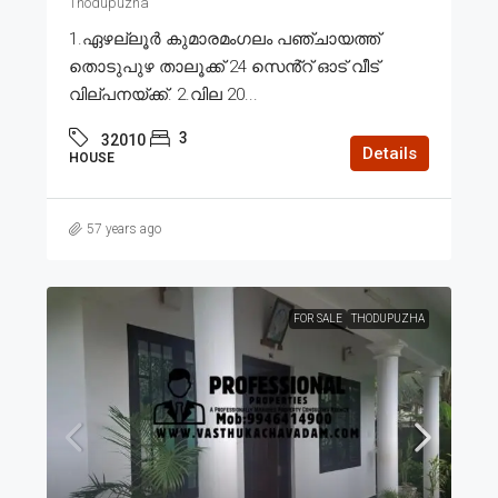
Thodupuzha
1.ഏഴല്ലൂർ കുമാരമംഗലം പഞ്ചായത്ത്
തൊടുപുഴ താലൂക്ക് 24 സെൻ്റ് ഓട് വീട്
വില്പനയ്ക്ക്. 2.വില 20...
3
32010
Details
HOUSE
57 years ago
FOR SALE
THODUPUZHA