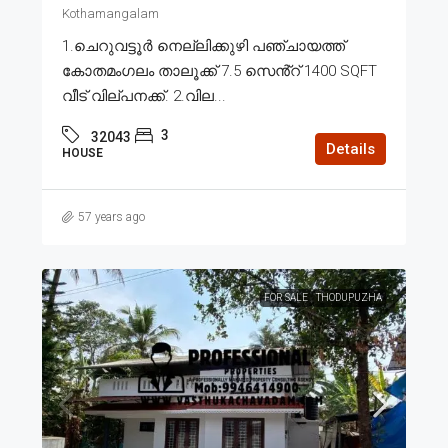
Kothamangalam
1.ചെറുവട്ടൂർ നെല്ലിക്കുഴി പഞ്ചായത്ത്
കോതമംഗലം താലൂക്ക് 7.5 സെൻ്റ് 1400 SQFT
വീട് വില്പനക്ക്. 2.വില...
3
32043
Details
HOUSE
57 years ago
FOR SALE
THODUPUZHA