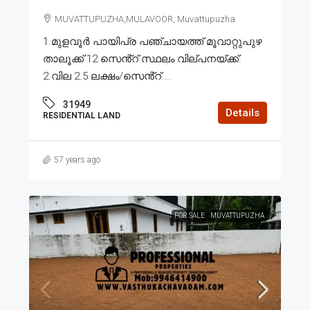
MUVATTUPUZHA,MULAVOOR, Muvattupuzha
1.മുളവൂർ പായിപ്ര പഞ്ചായത്ത് മൂവാറ്റുപുഴ
താലൂക്ക് 12 സെൻ്റ് സ്ഥലം വില്പനയ്ക്ക്.
2.വില 2.5 ലക്ഷം/സെൻ്റ്....
31949
Details
RESIDENTIAL LAND
57 years ago
FOR SALE
MUVATTUPUZHA