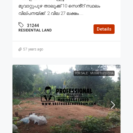
മൂവാറ്റുപുഴ താലൂക്ക് 10 സെൻ്റ് സ്ഥലം
വില്പനയ്ക്ക്. 2.വില 27 ലക്ഷം....
31244
Details
RESIDENTIAL LAND
57 years ago
FOR SALE
MUVATTUPUZHA