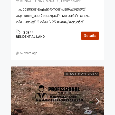
KUNNATHUNAD,PANCODE, Perumbavoor
1.പാങ്ങോട് ഐക്കരനാട് പഞ്ചായത്ത്
കുന്നത്തുനാട് താലൂക്ക് 4 സെൻ്റ് സ്ഥലം
വില്പനക്ക്. 2.വില 3.25 ലക്ഷം/സെൻ്റ്....
30344
Details
RESIDENTIAL LAND
57 years ago
FOR SALE
MUVATTUPUZHA