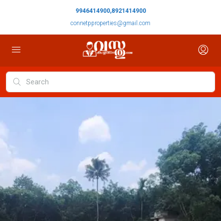
9946414900,8921414900
connetpproperties@gmail.com