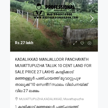
Rs.27 lakh
KADALIKKAD MANJALLOOR PANCHAYATH
MUVATTUPUZHA TALUK 10 CENT LAND FOR
SALE PRICE 27 LAKHS കദളിക്കാട്
മഞ്ഞള്ളൂർ പഞ്ചായത്ത് മൂവാറ്റുപുഴ
താലൂക്ക് 10 സെൻ്റ് സ്ഥലം വില്പനയ്ക്ക്
വില 27 ലക്ഷം
MUVATTUPUZHA,KADALIKKAD, Muvattupuzha
1.കദളിക്കാട് മഞ്ഞള്ളൂർ പഞ്ചായത്ത്