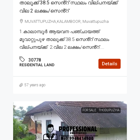
താലൂക്ക് 38.5 സെൻ്റ് സ്ഥലം വില്പനയ്ക്ക്
വില 2 ലക്ഷം/സെൻ്റ്
MUVATTUPUZHA,KALAMBOOR, Muvattupuzha
1.കാലാമ്പൂർ ആയവന പഞ്ചായത്ത്
മൂവാറ്റുപുഴ താലൂക്ക് 38.5 സെൻ്റ് സ്ഥലം
വില്പനയ്ക്ക്. 2.വില 2 ലക്ഷം/സെൻ്റ്....
30778
Details
RESIDENTIAL LAND
57 years ago
FOR SALE
THODUPUZHA