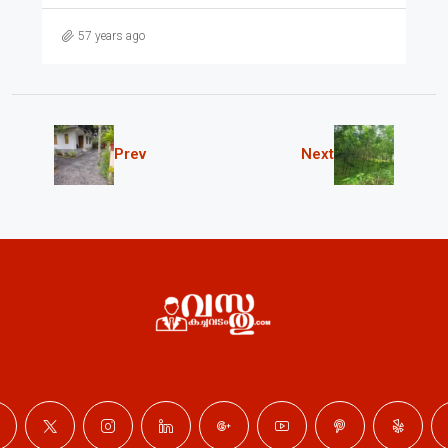
57 years ago
Prev
Next