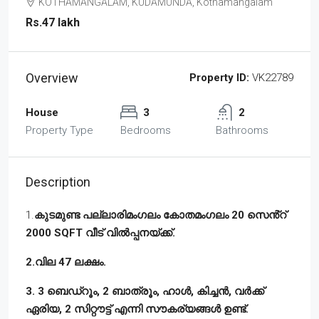
KOTHAMANGALAM, KUDAMUNDA, Kothamangalam
Rs.47 lakh
Overview
Property ID:
VK22789
House
3
2
Property Type
Bedrooms
Bathrooms
Description
1.
കുടമുണ്ട പല്ലാരിമംഗലം കോതമംഗലം 20 സെൻ്റ്
2000 SQFT വീട് വിൽപ്പനയ്ക്ക്.
2.വില 47 ലക്ഷം.
3. 3 ബെഡ്‌റൂം, 2 ബാത്രൂം, ഹാൾ, കിച്ചൻ, വർക്ക്
ഏരിയ, 2 സിറ്റൗട്ട് എന്നി സൗകര്യങ്ങൾ ഉണ്ട്.