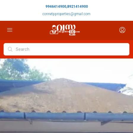
9946414900,8921414900
connetpproperties@gmail.com