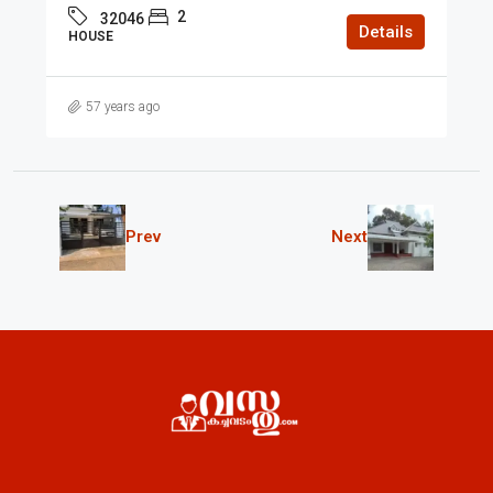
2
32046
Details
HOUSE
57 years ago
Prev
Next