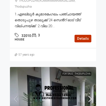
THODUPUZHA,KUMARAMARAMGALSAM,
Thodupuzha
1.ഏഴല്ലൂർ കുമാരമംഗലം പഞ്ചായത്ത്
തൊടുപുഴ താലൂക്ക് 24 സെൻ്റ് ഓട് വീട്
വില്പനയ്ക്ക്. 2.വില 20...
3
32010
Details
HOUSE
57 years ago
FOR SALE
THODUPUZHA