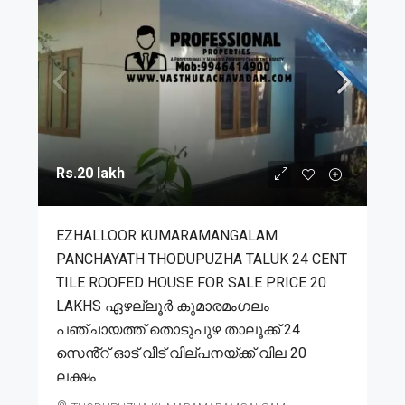
Rs.20 lakh
EZHALLOOR KUMARAMANGALAM
PANCHAYATH THODUPUZHA TALUK 24 CENT
TILE ROOFED HOUSE FOR SALE PRICE 20
LAKHS ഏഴല്ലൂർ കുമാരമംഗലം
പഞ്ചായത്ത് തൊടുപുഴ താലൂക്ക് 24
സെൻ്റ് ഓട് വീട് വില്പനയ്ക്ക് വില 20
ലക്ഷം