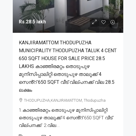
Rs.28.5 lakh
KANJIRAMATTOM THODUPUZHA
MUNICIPALITY THODUPUZHA TALUK 4 CENT
650 SQFT HOUSE FOR SALE PRICE 28.5
LAKHS കാഞ്ഞിരമറ്റം തൊടുപുഴ
മുനിസിപ്പാലിറ്റി തൊടുപുഴ താലൂക്ക് 4
സെൻ്റ് 650 SQFT വീട് വില്പനക്ക് വില 28.5
ലക്ഷം
THODUPUZHA,KANJIRAMATTOM, Thodupuzha
1.കാഞ്ഞിരമറ്റം തൊടുപുഴ മുനിസിപ്പാലിറ്റി
തൊടുപുഴ താലൂക്ക് 4 സെൻ്റ് 650 SQFT വീട്
വില്പനക്ക്. 2.വില...