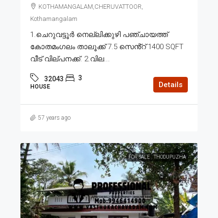
KOTHAMANGALAM,CHERUVATTOOR,
Kothamangalam
1.ചെറുവട്ടൂർ നെല്ലിക്കുഴി പഞ്ചായത്ത്
കോതമംഗലം താലൂക്ക് 7.5 സെൻ്റ് 1400 SQFT
വീട് വില്പനക്ക്. 2.വില...
3
32043
Details
HOUSE
57 years ago
FOR SALE
THODUPUZHA