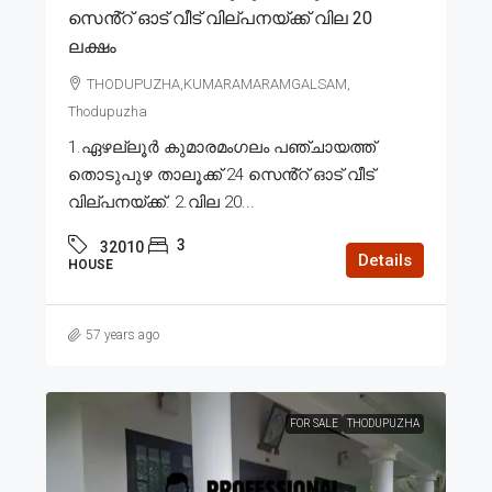
സെൻ്റ് ഓട് വീട് വില്പനയ്ക്ക് വില 20
ലക്ഷം
THODUPUZHA,KUMARAMARAMGALSAM,
Thodupuzha
1.ഏഴല്ലൂർ കുമാരമംഗലം പഞ്ചായത്ത്
തൊടുപുഴ താലൂക്ക് 24 സെൻ്റ് ഓട് വീട്
വില്പനയ്ക്ക്. 2.വില 20...
3
32010
Details
HOUSE
57 years ago
FOR SALE
THODUPUZHA