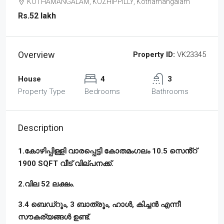
KOTHAMANGALAM, KOZHIPPILLY, Kothamangalam
Rs.52 lakh
Overview
Property ID:
VK23345
House
4
3
Property Type
Bedrooms
Bathrooms
Description
1.കോഴിപ്പിള്ളി വാരപ്പെട്ടി കോതമംഗലം 10.5 സെൻ്റ്
1900 SQFT വീട് വില്പനക്ക്.
2.വില 52 ലക്ഷം.
3.4 ബെഡ്‌റൂം, 3 ബാത്രൂം, ഹാൾ, കിച്ചൻ എന്നീ
സൗകര്യങ്ങൾ ഉണ്ട്.