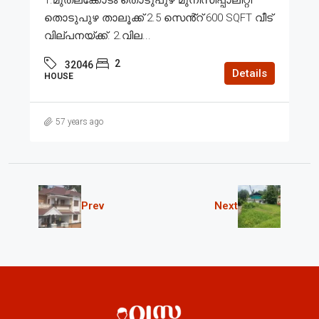
തൊടുപുഴ താലൂക്ക് 2.5 സെൻ്റ് 600 SQFT വീട്
വില്പനയ്ക്ക്. 2.വില...
2
32046
Details
HOUSE
57 years ago
Prev
Next