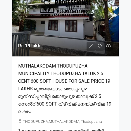
Rs.19 lakh
MUTHALAKODAM THODUPUZHA
MUNICIPALITY THODUPUZHA TALUK 2.5
CENT 600 SQFT HOUSE FOR SALE PRICE 19
LAKHS മുതലക്കോടം തൊടുപുഴ
മുനിസിപ്പാലിറ്റി തൊടുപുഴ താലൂക്ക് 2.5
സെൻ്റ് 600 SQFT വീട് വില്പനയ്ക്ക് വില 19
ലക്ഷം
THODUPUZHA,MUTHALAKODAM, Thodupuzha
1.മുതലക്കോടം തൊടുപുഴ മുനിസിപ്പാലിറ്റി