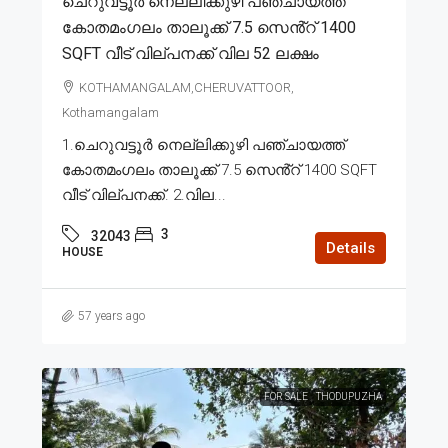
ചെറുവട്ടൂർ നെല്ലിക്കുഴി പഞ്ചായത്ത്
കോതമംഗലം താലൂക്ക് 7.5 സെൻ്റ് 1400
SQFT വീട് വില്പനക്ക് വില 52 ലക്ഷം
KOTHAMANGALAM,CHERUVATTOOR,
Kothamangalam
1.ചെറുവട്ടൂർ നെല്ലിക്കുഴി പഞ്ചായത്ത്
കോതമംഗലം താലൂക്ക് 7.5 സെൻ്റ് 1400 SQFT
വീട് വില്പനക്ക്. 2.വില...
3
32043
Details
HOUSE
57 years ago
FOR SALE
THODUPUZHA