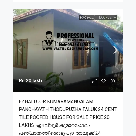
FOR SALE
THODUPUZHA
Rs.20 lakh
EZHALLOOR KUMARAMANGALAM
PANCHAYATH THODUPUZHA TALUK 24 CENT
TILE ROOFED HOUSE FOR SALE PRICE 20
LAKHS ഏഴല്ലൂർ കുമാരമംഗലം
പഞ്ചായത്ത് തൊടുപുഴ താലൂക്ക് 24