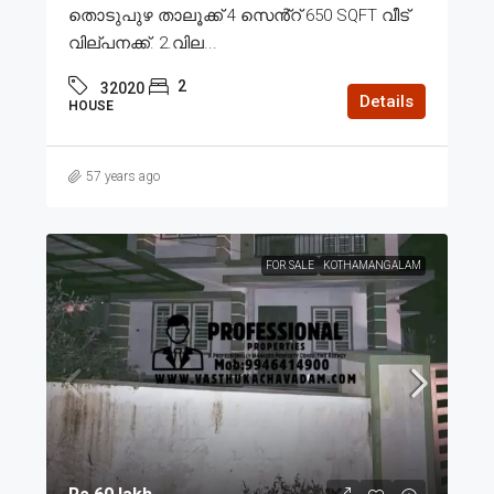
തൊടുപുഴ താലൂക്ക് 4 സെൻ്റ് 650 SQFT വീട്
വില്പനക്ക്. 2.വില...
2
32020
Details
HOUSE
57 years ago
FOR SALE
KOTHAMANGALAM