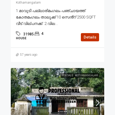
Kothamangalam
1.മാവുടി പല്ലാരിമംഗലം പഞ്ചായത്ത്
കോതമംഗലം താലൂക്ക് 10 സെൻ്റ് 2500 SQFT
വീട് വില്പനക്ക്. 2.വില...
4
31985
Details
HOUSE
57 years ago
FOR SALE
KOTHAMANGALAM