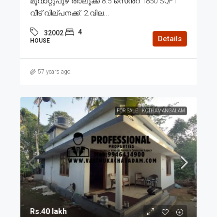
മൂവാറ്റുപുഴ താലൂക്ക് 8.5 സെൻ്റ് 1850 SQFT
വീട് വില്പനക്ക്. 2.വില...
4
32002
Details
HOUSE
57 years ago
FOR SALE
KOTHAMANGALAM
Rs.40 lakh