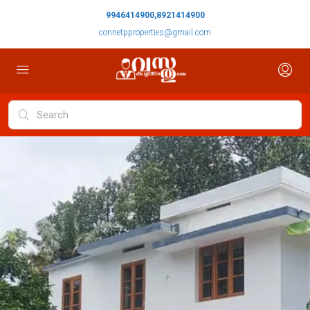
9946414900,8921414900
connetpproperties@gmail.com