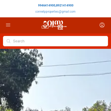
9946414900,8921414900
connetpproperties@gmail.com