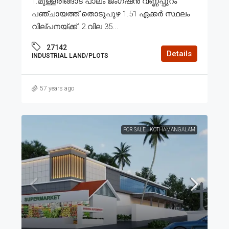
1.മുള്ളരിങ്ങാട് പാലം ജംഗ്ഷൻ വണ്ണപ്പുറം
പഞ്ചായത്ത് തൊടുപുഴ 1.51 ഏക്കർ സ്ഥലം
വില്പനയ്ക്ക്. 2.വില 35...
27142
Details
INDUSTRIAL LAND/PLOTS
57 years ago
FOR SALE
KOTHAMANGALAM