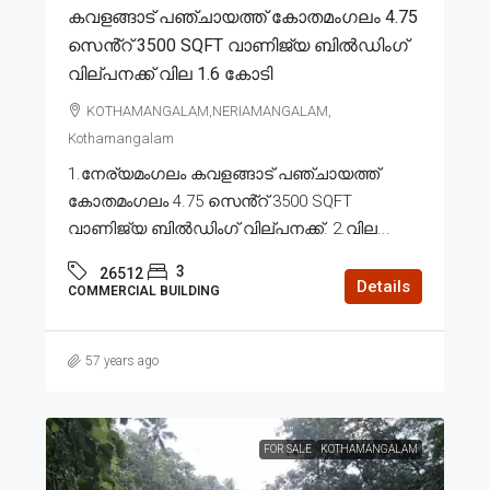
കവളങ്ങാട് പഞ്ചായത്ത് കോതമംഗലം 4.75
സെൻ്റ് 3500 SQFT വാണിജ്യ ബിൽഡിംഗ്
വില്പനക്ക് വില 1.6 കോടി
KOTHAMANGALAM,NERIAMANGALAM,
Kothamangalam
1.നേര്യമംഗലം കവളങ്ങാട് പഞ്ചായത്ത്
കോതമംഗലം 4.75 സെൻ്റ് 3500 SQFT
വാണിജ്യ ബിൽഡിംഗ് വില്പനക്ക്. 2.വില...
3
26512
Details
COMMERCIAL BUILDING
57 years ago
FOR SALE
KOTHAMANGALAM