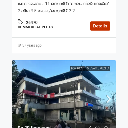
കോതമംഗലം 11 സെൻ്റ് സ്ഥലം വില്പനയ്ക്ക്.
2.വില 3.5 ലക്ഷം/സെൻ്റ്. 3.2...
26470
Details
COMMERCIAL PLOTS
57 years ago
FOR RENT
MUVATTUPUZHA
Rs.20 thousand