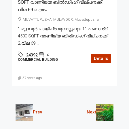
SQFT വാണിജ്യ ബിൽഡിംഗ് വില്പനക്ക്,
വില 69 ലക്ഷം
MUVATTUPUZHA, MULAVOOR, Muvattupuzha
1.മുളവൂർ പായിപ്ര മൂവാറ്റുപുഴ 11.5 സെൻ്റ്
4500 SQFT വാണിജ്യ ബിൽഡിംഗ് വില്പനക്ക്.
2.വില 69...
2
24392
Details
COMMERCIAL BUILDING
57 years ago
Prev
Next