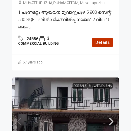
MUVATTUPUZHA,PUNAMATTOM, Muvattupuzha
1.പുന്നമറ്റം ആയവന മുവാറ്റുപുഴ 5.800 സെന്റ്
500 SQFT ബിൽഡിംഗ്‌ വിൽപ്പനയ്ക്ക്. 2.വില 40
ലക്ഷം....
3
24856
Details
COMMERCIAL BUILDING
57 years ago
FOR SALE
MUVATTUPUZHA