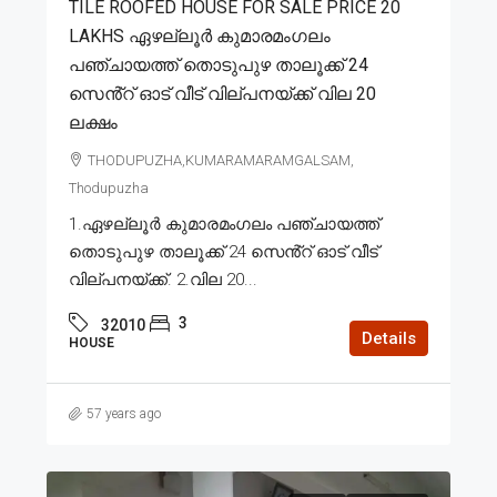
TILE ROOFED HOUSE FOR SALE PRICE 20
LAKHS ഏഴല്ലൂർ കുമാരമംഗലം
പഞ്ചായത്ത് തൊടുപുഴ താലൂക്ക് 24
സെൻ്റ് ഓട് വീട് വില്പനയ്ക്ക് വില 20
ലക്ഷം
THODUPUZHA,KUMARAMARAMGALSAM,
Thodupuzha
1.ഏഴല്ലൂർ കുമാരമംഗലം പഞ്ചായത്ത്
തൊടുപുഴ താലൂക്ക് 24 സെൻ്റ് ഓട് വീട്
വില്പനയ്ക്ക്. 2.വില 20...
3
32010
Details
HOUSE
57 years ago