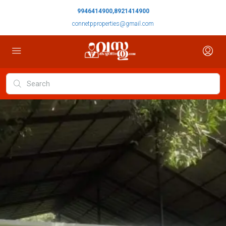
9946414900,8921414900
connetpproperties@gmail.com