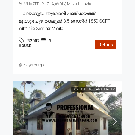
MUVATTUPUZHA,AVOLY, Muvattupuzha
1.വാഴക്കുളം ആവോലി പഞ്ചായത്ത്
മൂവാറ്റുപുഴ താലൂക്ക് 8.5 സെൻ്റ് 1850 SQFT
വീട് വില്പനക്ക്. 2.വില...
4
32002
Details
HOUSE
57 years ago
FOR SALE
KOTHAMANGALAM