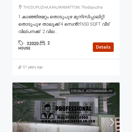
THODUPUZHA,KANJIRAMATTOM, Thodupuzha
1.കാഞ്ഞിരമറ്റം തൊടുപുഴ മുനിസിപ്പാലിറ്റി
തൊടുപുഴ താലൂക്ക് 4 സെൻ്റ് 650 SQFT വീട്
വില്പനക്ക്. 2.വില...
2
32020
Details
HOUSE
57 years ago
FOR SALE
KOTHAMANGALAM