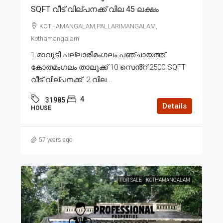
SQFT വീട് വില്പനക്ക് വില 45 ലക്ഷം
KOTHAMANGALAM,PALLARIMANGALAM,
Kothamangalam
1.മാവുടി പല്ലാരിമംഗലം പഞ്ചായത്ത്
കോതമംഗലം താലൂക്ക് 10 സെൻ്റ് 2500 SQFT
വീട് വില്പനക്ക്. 2.വില...
4
31985
Details
HOUSE
57 years ago
FOR SALE
KOTHAMANGALAM