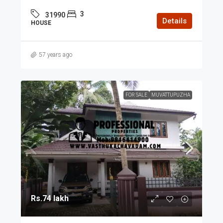
3
31990
Details
HOUSE
57 years ago
FOR SALE
MUVATTUPUZHA
Rs.74 lakh