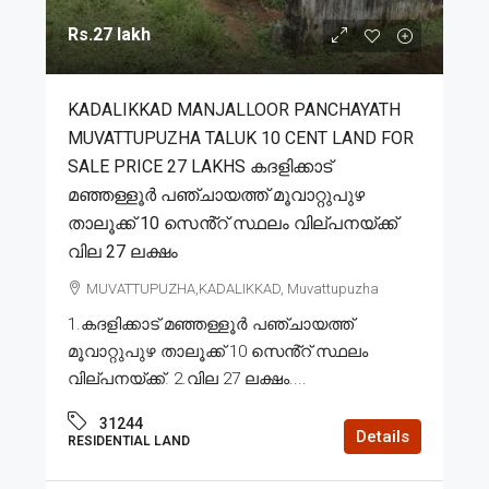
Rs.27 lakh
KADALIKKAD MANJALLOOR PANCHAYATH
MUVATTUPUZHA TALUK 10 CENT LAND FOR
SALE PRICE 27 LAKHS കദളിക്കാട്
മഞ്ഞള്ളൂർ പഞ്ചായത്ത് മൂവാറ്റുപുഴ
താലൂക്ക് 10 സെൻ്റ് സ്ഥലം വില്പനയ്ക്ക്
വില 27 ലക്ഷം
MUVATTUPUZHA,KADALIKKAD, Muvattupuzha
1.കദളിക്കാട് മഞ്ഞള്ളൂർ പഞ്ചായത്ത്
മൂവാറ്റുപുഴ താലൂക്ക് 10 സെൻ്റ് സ്ഥലം
വില്പനയ്ക്ക്. 2.വില 27 ലക്ഷം....
31244
Details
RESIDENTIAL LAND