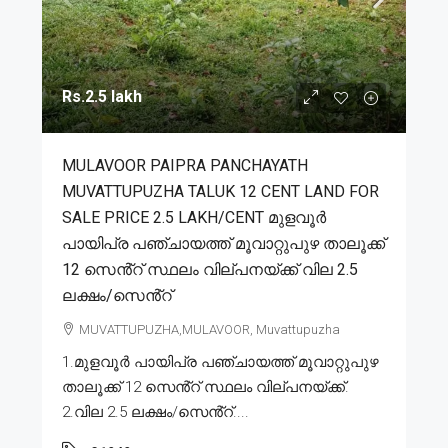
Rs.2.5 lakh
MULAVOOR PAIPRA PANCHAYATH
MUVATTUPUZHA TALUK 12 CENT LAND FOR
SALE PRICE 2.5 LAKH/CENT മുളവൂർ
പായിപ്ര പഞ്ചായത്ത് മൂവാറ്റുപുഴ താലൂക്ക്
12 സെൻ്റ് സ്ഥലം വില്പനയ്ക്ക് വില 2.5
ലക്ഷം/സെൻ്റ്
MUVATTUPUZHA,MULAVOOR, Muvattupuzha
1.മുളവൂർ പായിപ്ര പഞ്ചായത്ത് മൂവാറ്റുപുഴ
താലൂക്ക് 12 സെൻ്റ് സ്ഥലം വില്പനയ്ക്ക്.
2.വില 2.5 ലക്ഷം/സെൻ്റ്....