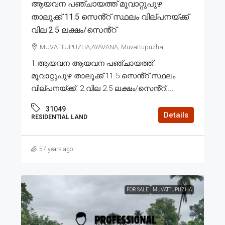
ആയവന പഞ്ചായത്ത് മൂവാറ്റുപുഴ
താലൂക്ക് 11.5 സെൻ്റ് സ്ഥലം വില്പനയ്ക്ക്
വില 2.5 ലക്ഷം/സെൻ്റ്
MUVATTUPUZHA,AYAVANA, Muvattupuzha
1.ആയവന ആയവന പഞ്ചായത്ത്
മൂവാറ്റുപുഴ താലൂക്ക് 11.5 സെൻ്റ് സ്ഥലം
വില്പനയ്ക്ക്. 2.വില 2.5 ലക്ഷം/സെൻ്റ്....
31049
Details
RESIDENTIAL LAND
57 years ago
FOR SALE
MUVATTUPUZHA