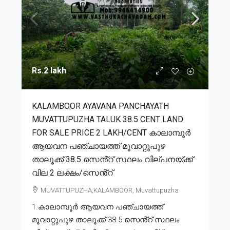
Rs.2 lakh
KALAMBOOR AYAVANA PANCHAYATH
MUVATTUPUZHA TALUK 38.5 CENT LAND
FOR SALE PRICE 2 LAKH/CENT കാലാമ്പൂർ
ആയവന പഞ്ചായത്ത് മൂവാറ്റുപുഴ
താലൂക്ക് 38.5 സെൻ്റ് സ്ഥലം വില്പനയ്ക്ക്
വില 2 ലക്ഷം/സെൻ്റ്
MUVATTUPUZHA,KALAMBOOR, Muvattupuzha
1.കാലാമ്പൂർ ആയവന പഞ്ചായത്ത്
മൂവാറ്റുപുഴ താലൂക്ക് 38.5 സെൻ്റ് സ്ഥലം