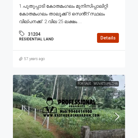
1.പുതുപ്പാടി കോതമംഗലം മുനിസിപ്പാലിറ്റി
കോതമംഗലം താലൂക്ക് 8 സെൻ്റ് സ്ഥലം
വില്പനക്ക്. 2.വില 25 ലക്ഷം....
31204
Details
RESIDENTIAL LAND
57 years ago
FOR SALE
MUVATTUPUZHA