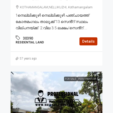
KOTHAMANGALAM,NELLIKUZHI, Kothamangalam
1നെല്ലിക്കുഴി നെല്ലിക്കുഴി പഞ്ചായത്ത്
കോതമംഗലം താലൂക്ക് 13 സെൻ്റ് സ്ഥലം
വില്പനയ്ക്ക്. 2.വില 3.5 ലക്ഷം/സെൻ്റ്....
30390
Details
RESIDENTIAL LAND
57 years ago
FOR SALE
PERUMBAVOOR