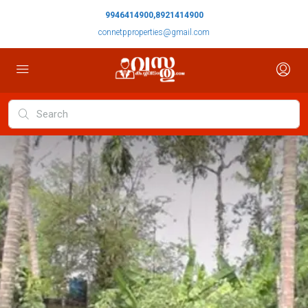
9946414900,8921414900
connetpproperties@gmail.com