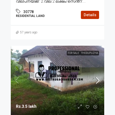
വില്പനയ്ക്ക്. 2.വില 2 ലക്ഷം/സെൻ്റ്....
30778
Details
RESIDENTIAL LAND
57 years ago
FOR SALE
THODUPUZHA
Rs.3.5 lakh