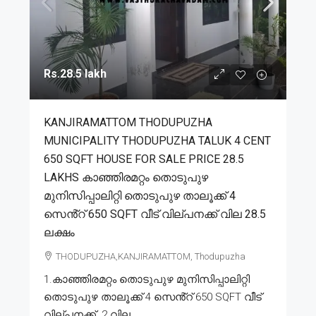
Rs.28.5 lakh
KANJIRAMATTOM THODUPUZHA
MUNICIPALITY THODUPUZHA TALUK 4 CENT
650 SQFT HOUSE FOR SALE PRICE 28.5
LAKHS കാഞ്ഞിരമറ്റം തൊടുപുഴ
മുനിസിപ്പാലിറ്റി തൊടുപുഴ താലൂക്ക് 4
സെൻ്റ് 650 SQFT വീട് വില്പനക്ക് വില 28.5
ലക്ഷം
THODUPUZHA,KANJIRAMATTOM, Thodupuzha
1.കാഞ്ഞിരമറ്റം തൊടുപുഴ മുനിസിപ്പാലിറ്റി
തൊടുപുഴ താലൂക്ക് 4 സെൻ്റ് 650 SQFT വീട്
വില്പനക്ക്. 2.വില...