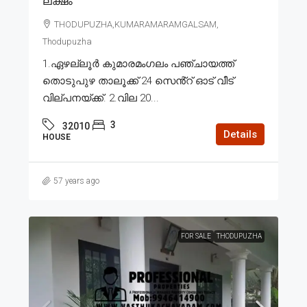
ലക്ഷം
THODUPUZHA,KUMARAMARAMGALSAM,
Thodupuzha
1.ഏഴല്ലൂർ കുമാരമംഗലം പഞ്ചായത്ത്
തൊടുപുഴ താലൂക്ക് 24 സെൻ്റ് ഓട് വീട്
വില്പനയ്ക്ക്. 2.വില 20...
3
32010
Details
HOUSE
57 years ago
FOR SALE
THODUPUZHA