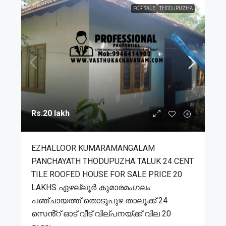
FOR SALE
THODUPUZHA
Rs.20 lakh
EZHALLOOR KUMARAMANGALAM
PANCHAYATH THODUPUZHA TALUK 24 CENT
TILE ROOFED HOUSE FOR SALE PRICE 20
LAKHS ഏഴല്ലൂർ കുമാരമംഗലം
പഞ്ചായത്ത് തൊടുപുഴ താലൂക്ക് 24
സെൻ്റ് ഓട് വീട് വില്പനയ്ക്ക് വില 20