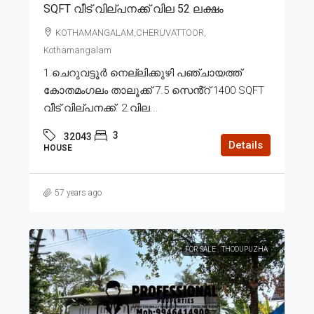
SQFT വീട് വില്പനക്ക് വില 52 ലക്ഷം
KOTHAMANGALAM,CHERUVATTOOR,
Kothamangalam
1.ചെറുവട്ടൂർ നെല്ലിക്കുഴി പഞ്ചായത്ത്
കോതമംഗലം താലൂക്ക് 7.5 സെൻ്റ് 1400 SQFT
വീട് വില്പനക്ക്. 2.വില...
3
32043
Details
HOUSE
57 years ago
FOR SALE
THODUPUZHA