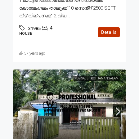
1.മാവുടി പല്ലാരിമംഗലം പഞ്ചായത്ത്
കോതമംഗലം താലൂക്ക് 10 സെൻ്റ് 2500 SQFT
വീട് വില്പനക്ക്. 2.വില...
4
31985
Details
HOUSE
57 years ago
FOR SALE
KOTHAMANGALAM