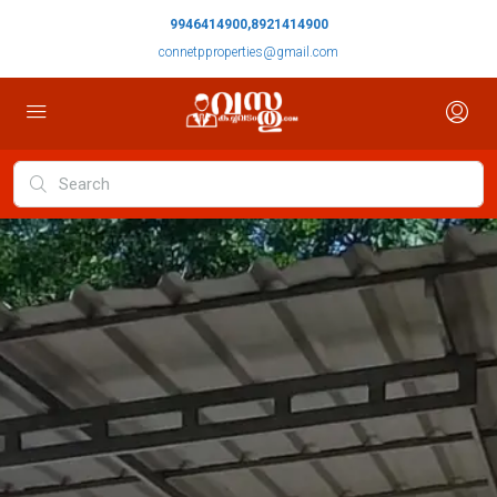
9946414900,8921414900
connetpproperties@gmail.com