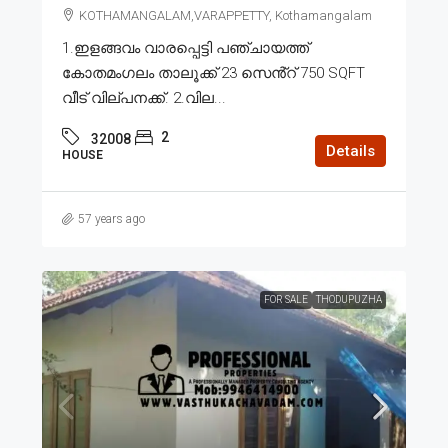
KOTHAMANGALAM,VARAPPETTY, Kothamangalam
1.ഇളങ്ങവം വാരപ്പെട്ടി പഞ്ചായത്ത്
കോതമംഗലം താലൂക്ക് 23 സെൻ്റ് 750 SQFT
വീട് വില്പനക്ക്. 2.വില...
2
32008
Details
HOUSE
57 years ago
FOR SALE
THODUPUZHA