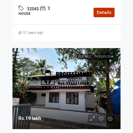
3
32043
Details
HOUSE
57 years ago
FOR SALE
THODUPUZHA
Rs.19 lakh