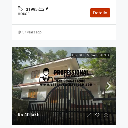
6
31995
Details
HOUSE
57 years ago
FOR SALE
MUVATTUPUZHA
Rs.40 lakh