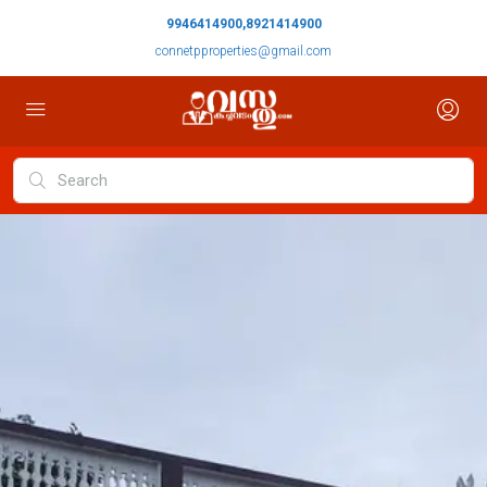
9946414900,8921414900
connetpproperties@gmail.com