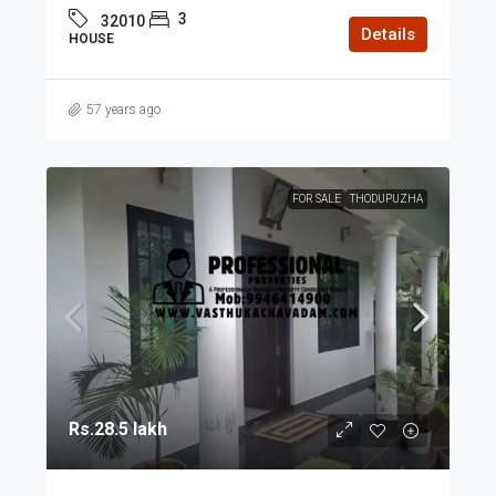
3
32010
Details
HOUSE
57 years ago
FOR SALE
THODUPUZHA
Rs.28.5 lakh