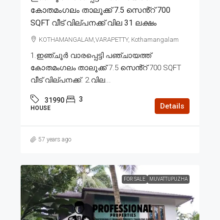
കോതമംഗലം താലൂക്ക് 7.5 സെൻ്റ് 700
SQFT വീട് വില്പനക്ക് വില 31 ലക്ഷം
KOTHAMANGALAM,VARAPETTY, Kothamangalam
1.ഇഞ്ചൂർ വാരപ്പെട്ടി പഞ്ചായത്ത്
കോതമംഗലം താലൂക്ക് 7.5 സെൻ്റ് 700 SQFT
വീട് വില്പനക്ക്. 2.വില...
3
31990
Details
HOUSE
57 years ago
FOR SALE
MUVATTUPUZHA